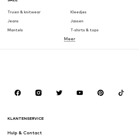
Truien & knitwear
Kleedjes
Jeans
Jassen
Mantels
T-shirts & tops
Meer
Broeken
Ondergoed
Rokken
Blouses & tunieken
Sweatwear
Blazers
Zwemkleding
Jumpsuits
Grote maten
Zwangerschapskleding
Schoenen
Sport
Accessoires
Premium
KLEDING
KLANTENSERVICE
Nieuw
Trending
Kleedjes
Jeans
Hulp & Contact
T-shirt & tops
Broeken