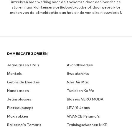
intrekken met werking voor de toekomst door een bericht te
sturen naar
klantenservice@aboutyou.be
of door gebruik te
maken van de afmeldoptie aan het einde van elke nieuwsbrief.
DAMESCATEGORIEËN
Jeansjassen ONLY
Avondkleedjes
Mantels
Sweatshirts
Gebreide kleedjes
Nike Air Max
Handtassen
Tunieken Kaffe
Jeansblouses
Blazers VERO MODA
Plateaupumps
LEVI'S Jeans
Maxi rokken
VIVANCE Pyjama's
Ballerina's Tamaris
Trainingschoenen NIKE