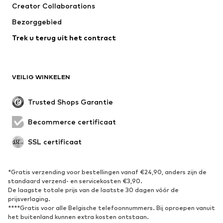
Creator Collaborations
Jassen
Truien & knitwear
Bezorggebied
Ondergoed
Blouses & tunieken
Trek u terug uit het contract
Mantels
Rokken
Zwemkleding
Sweatwear
Blazers
Jumpsuits
VEILIG WINKELEN
Grote maten
Zwangerschapskleding
Evenementen
Exclusief
Trusted Shops Garantie
Upcycling
Becommerce certificaat
SCHOENEN
SSL certificaat
Nieuw
Trending
Sneakers
Enkellaarsjes
*Gratis verzending voor bestellingen vanaf €24,90, anders zijn de
standaard verzend- en servicekosten €3,90.
Pumps & hakken
Laarzen
De laagste totale prijs van de laatste 30 dagen vóór de
Sandalen
Lage schoenen
prijsverlaging.
****Gratis voor alle Belgische telefoonnummers. Bij oproepen vanuit
Sportschoenen
Ballerina's
het buitenland kunnen extra kosten ontstaan.