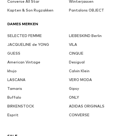
Converse All Star
Winterjassen
Kapten & Son Rugzakken
Pantalons OBJECT
DAMES MERKEN
SELECTED FEMME
LIEBESKIND Berlin
JACQUELINE de YONG
VILA
GUESS
CINQUE
American Vintage
Desigual
khujo
Calvin Klein
LASCANA
VERO MODA
Tamaris
Gipsy
Buffalo
ONLY
BIRKENSTOCK
ADIDAS ORIGINALS
Esprit
CONVERSE
SALE