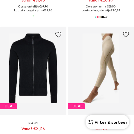
Vanaf €31,46
Vanaf €20,97
Oorspronkelijk: €69,90
Oorspronkelijk: €69,90
Laatste laagste prijs:
€31,46
Laatste laagste prijs:
€20,97
+
7
DEAL
DEAL
Filter & sorteer
BORN
BORN
Vanaf €21,56
€16,23