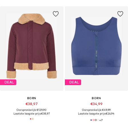
DEAL
DEAL
BORN
BORN
€38,97
€34,99
Oorspronkelijk: €129,90
Oorspronkelijk: €49,99
Laatste laagste prijs:
€38,97
Laatste laagste prijs:
€26,94
+
7