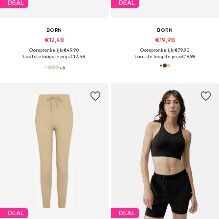
DEAL
DEAL
BORN
BORN
€12,48
€19,98
Oorspronkelijk: €49,90
Oorspronkelijk: €79,90
Laatste laagste prijs:
€12,48
Laatste laagste prijs:
€19,98
+
6
DEAL
DEAL