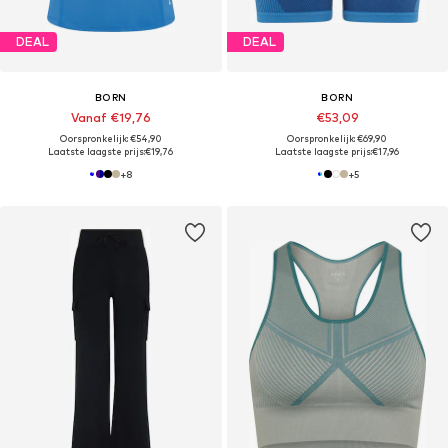
DEAL
DEAL
BORN
BORN
Vanaf €19,76
€53,09
Oorspronkelijk: €54,90
Oorspronkelijk: €69,90
Laatste laagste prijs:
€19,76
Laatste laagste prijs:
€17,96
+
8
+
5