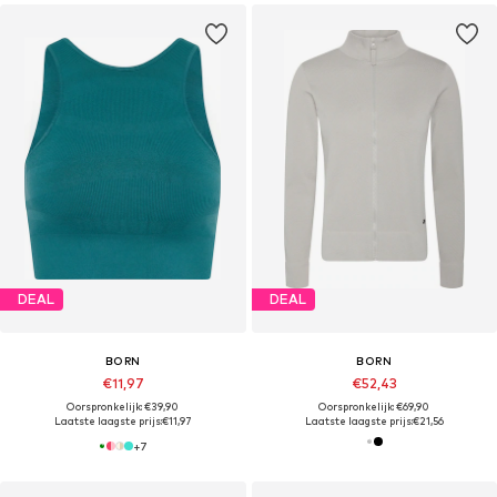
DEAL
DEAL
BORN
BORN
€11,97
€52,43
Oorspronkelijk: €39,90
Oorspronkelijk: €69,90
Laatste laagste prijs:
€11,97
Laatste laagste prijs:
€21,56
+
7