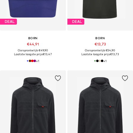
DEAL
DEAL
BORN
BORN
€44,91
€13,73
Oorspronkelijk: €49,90
Oorspronkelijk: €54,90
Laatste laagste prijs:
€13,47
Laatste laagste prijs:
€13,73
+
1
+
1