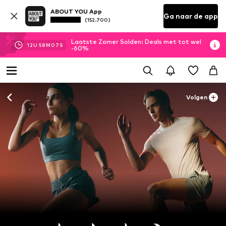
ABOUT YOU App
Ga naar de app
(152.700)
Laatste Zomer Solden: Deals met tot wel
12
U
58
M
05
S
-60%
Volgen