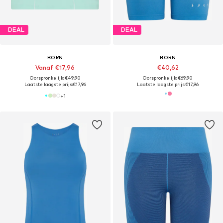
DEAL
DEAL
BORN
BORN
Vanaf €17,96
€40,62
Oorspronkelijk: €49,90
Oorspronkelijk: €69,90
Laatste laagste prijs:
€17,96
Laatste laagste prijs:
€17,96
+
1