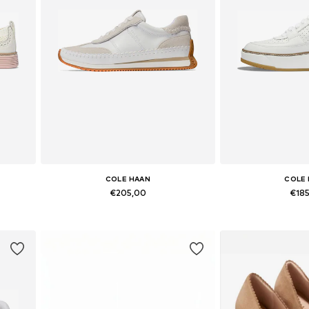
COLE HAAN
COLE
€205,00
€18
5, 39,5
Beschikbare maten: 36, 37, 37,5, 38, 38,5, 39
Beschikbare maten: 37, 3
In winkelmandje
In wink