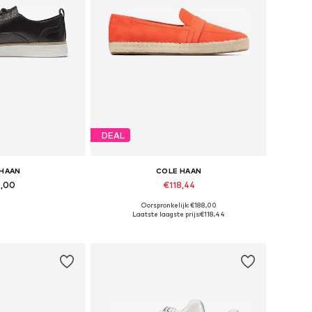
DEAL
 HAAN
COLE HAAN
5,00
€118,44
Oorspronkelijk: €188,00
37, 37,5, 38, 38,5
Beschikbare maten: 37, 37,5, 38, 39, 39,5
Laatste laagste prijs:
€118,44
elmandje
In winkelmandje