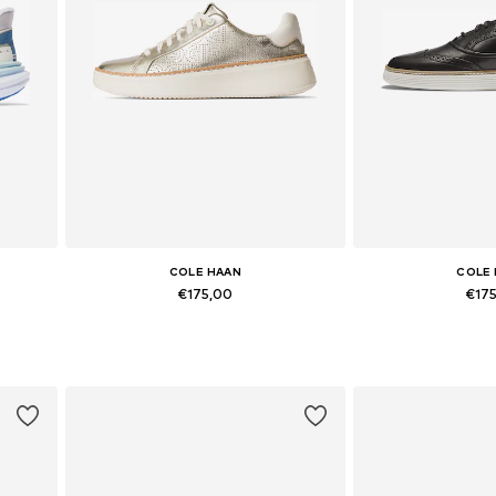
COLE HAAN
COLE
€175,00
€17
+
1
Beschikbaar in vele maten
Beschikbare maten: 
In winkelmandje
In wink