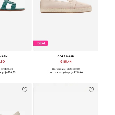
DEAL
 HAAN
COLE HAAN
,50
€118,44
jk: €150,00
Oorspronkelijk: €188,00
7,5, 38, 38,5, 39, 39,5
Beschikbare maten: 37, 37,5, 38, 38,5, 39, 39,5
 prijs:
€94,50
Laatste laagste prijs:
€118,44
elmandje
In winkelmandje