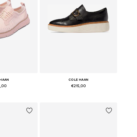
 HAAN
COLE HAAN
5,00
€215,00
n vele maten
Beschikbaar in vele maten
elmandje
In winkelmandje