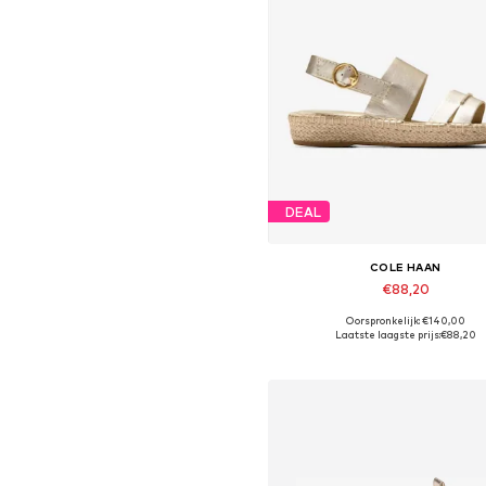
DEAL
COLE HAAN
€88,20
Oorspronkelijk: €140,00
Beschikbare maten: 37, 37,5, 38,5, 3
Laatste laagste prijs:
€88,20
In winkelmandje