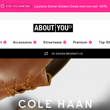
Laatste Zomer Solden: Deals met tot wel -60%
01
D
11
U
03
M
34
S
ABOUT
YOU
rt
Accessoires
Streetwear
Premium
Top 10
30 DAGEN BEDENKTIJD