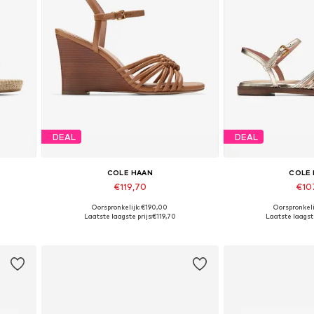
DEAL
DEAL
COLE HAAN
COLE
€119,70
€10
Oorspronkelijk: €190,00
Oorspronkeli
9, 39,5
Beschikbare maten: 37, 37,5, 38,5
Beschikbare mat
Laatste laagste prijs:
€119,70
Laatste laagste
In winkelmandje
In wink