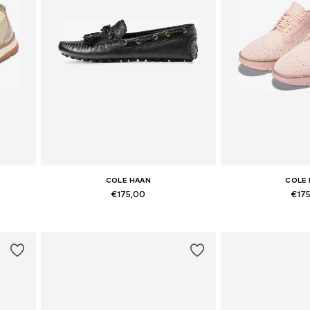
COLE HAAN
COLE
€175,00
€17
Beschikbaar in vele maten
Beschikbaar i
In winkelmandje
In wink