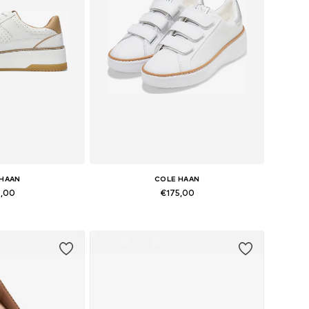
 HAAN
COLE HAAN
5,00
€175,00
7,5, 38, 38,5, 39, 39,5
Beschikbare maten: 36, 37, 37,5, 38, 38,5, 39
elmandje
In winkelmandje