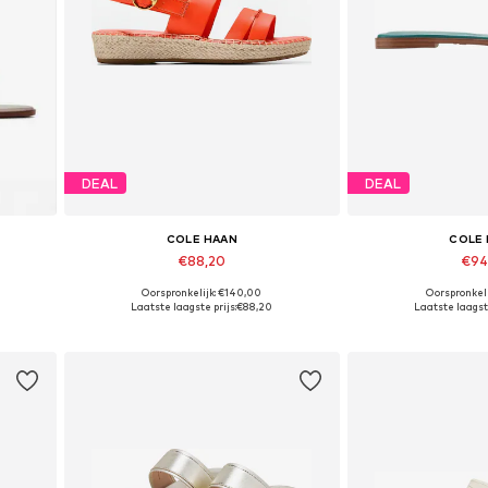
DEAL
DEAL
COLE HAAN
COLE
€88,20
€94
Oorspronkelijk: €140,00
Oorspronkeli
 39, 39,5
Beschikbare maten: 37, 37,5, 38, 38,5, 39, 39,5
Beschikbare maten: 37, 3
Laatste laagste prijs:
€88,20
Laatste laagste
In winkelmandje
In wink