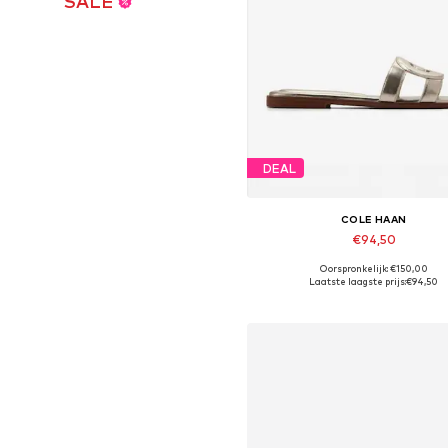
SALE
DEAL
COLE HAAN
€94,50
Oorspronkelijk: €150,00
Beschikbare maten: 37, 37,5, 38, 38,5,
Laatste laagste prijs:
€94,50
In winkelmandje