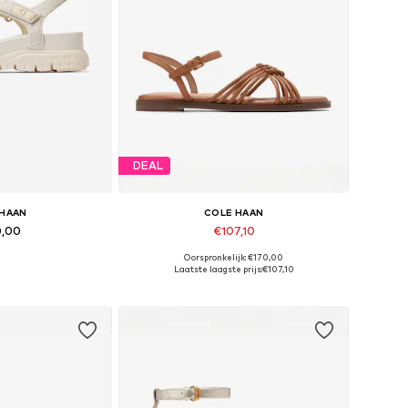
DEAL
 HAAN
COLE HAAN
0,00
€107,10
Oorspronkelijk: €170,00
n vele maten
Beschikbare maten: 37, 38, 39,5
Laatste laagste prijs:
€107,10
elmandje
In winkelmandje