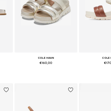
COLE HAAN
COLE
€160,00
€17
Beschikbaar in vele maten
Beschikbaar i
In winkelmandje
In wink