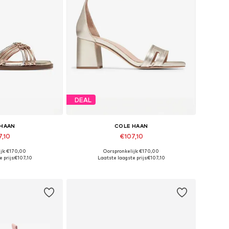
DEAL
 HAAN
COLE HAAN
7,10
€107,10
jk: €170,00
Oorspronkelijk: €170,00
en: 37,5, 39,5
Beschikbare maten: 37, 37,5, 38,5
 prijs:
€107,10
Laatste laagste prijs:
€107,10
elmandje
In winkelmandje