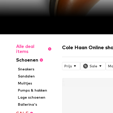
Alle deal
Cole Haan Online sh
items
Schoenen
Prijs
Sale
Ma
Sneakers
Sandalen
Muiltjes
Pumps & hakken
Lage schoenen
Ballerina's