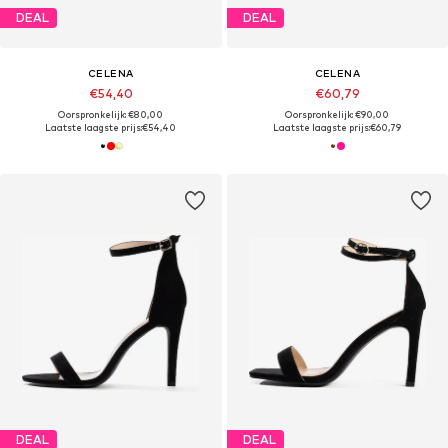
DEAL
DEAL
CELENA
CELENA
€54,40
€60,79
Oorspronkelijk: €80,00
Oorspronkelijk: €90,00
Laatste laagste prijs:
€54,40
Laatste laagste prijs:
€60,79
DEAL
DEAL