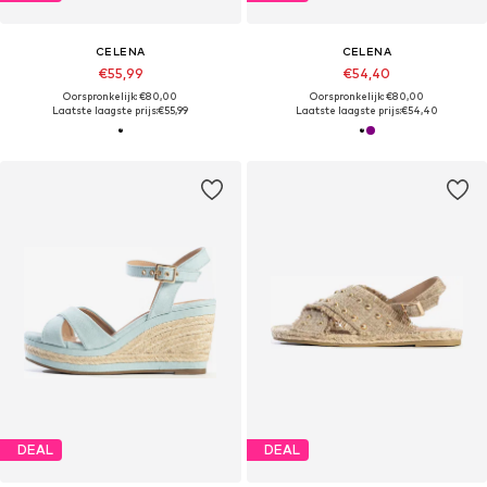
CELENA
CELENA
€55,99
€54,40
Oorspronkelijk: €80,00
Oorspronkelijk: €80,00
Laatste laagste prijs:
€55,99
Laatste laagste prijs:
€54,40
DEAL
DEAL