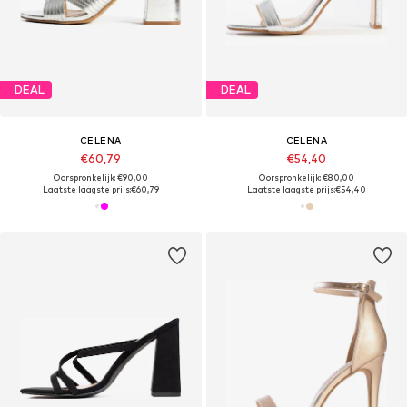
DEAL
DEAL
CELENA
CELENA
€60,79
€54,40
Oorspronkelijk: €90,00
Oorspronkelijk: €80,00
Laatste laagste prijs:
€60,79
Laatste laagste prijs:
€54,40