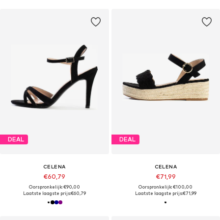
DEAL
DEAL
CELENA
CELENA
€60,79
€71,99
Oorspronkelijk: €90,00
Oorspronkelijk: €100,00
Laatste laagste prijs:
€60,79
Laatste laagste prijs:
€71,99