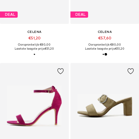
DEAL
DEAL
CELENA
CELENA
€51,20
€57,60
Oorspronkelijk: €80,00
Oorspronkelijk: €80,00
Laatste laagste prijs:
€51,20
Laatste laagste prijs:
€51,20