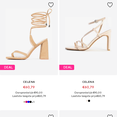
DEAL
DEAL
CELENA
CELENA
€60,79
€60,79
Oorspronkelijk: €90,00
Oorspronkelijk: €90,00
Laatste laagste prijs:
€60,79
Laatste laagste prijs:
€60,79
+
1