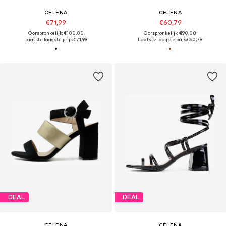
CELENA
CELENA
€71,99
€60,79
Oorspronkelijk: €100,00
Oorspronkelijk: €90,00
Laatste laagste prijs:
€71,99
Laatste laagste prijs:
€60,79
DEAL
DEAL
CELENA
CELENA