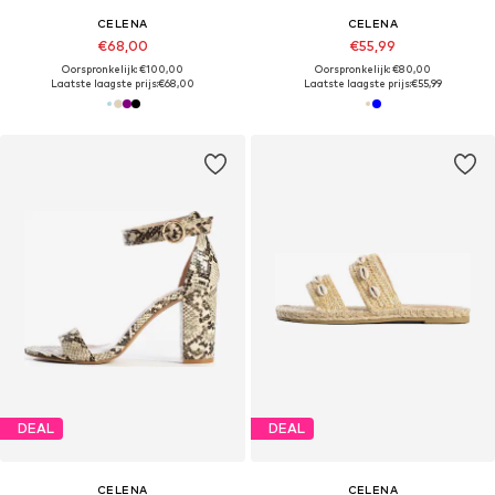
CELENA
CELENA
€68,00
€55,99
Oorspronkelijk: €100,00
Oorspronkelijk: €80,00
Laatste laagste prijs:
€68,00
Laatste laagste prijs:
€55,99
DEAL
DEAL
CELENA
CELENA