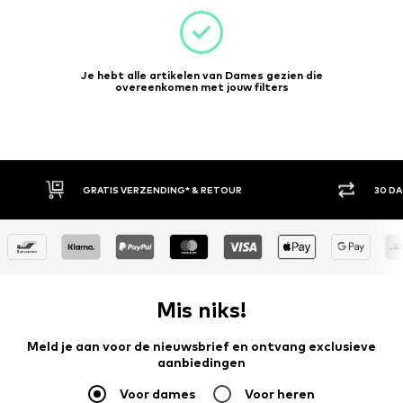
Je hebt alle artikelen van Dames gezien die
overeenkomen met jouw filters
GRATIS VERZENDING* & RETOUR
30 DAGE
Mis niks!
Meld je aan voor de nieuwsbrief en ontvang exclusieve
aanbiedingen
Voor dames
Voor heren