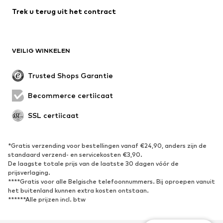
Trek u terug uit het contract
Mantels
Rokken
Zwemkleding
Sweatwear
Blazers
Jumpsuits
VEILIG WINKELEN
Grote maten
Zwangerschapskleding
Evenementen
Exclusief
Trusted Shops Garantie
Upcycling
Becommerce certificaat
SCHOENEN
SSL certificaat
Nieuw
Trending
Sneakers
Enkellaarsjes
*Gratis verzending voor bestellingen vanaf €24,90, anders zijn de
standaard verzend- en servicekosten €3,90.
Pumps & hakken
Laarzen
De laagste totale prijs van de laatste 30 dagen vóór de
Sandalen
Lage schoenen
prijsverlaging.
****Gratis voor alle Belgische telefoonnummers. Bij oproepen vanuit
Sportschoenen
Ballerina's
het buitenland kunnen extra kosten ontstaan.
******Alle prijzen incl. btw
Muiltjes
Pantoffels
Waterschoenen
Exclusief