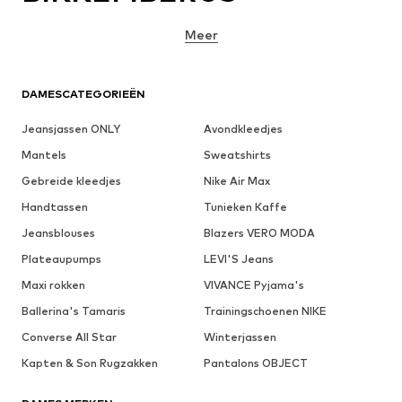
Meer
DAMESCATEGORIEËN
Jeansjassen ONLY
Avondkleedjes
Mantels
Sweatshirts
Gebreide kleedjes
Nike Air Max
Handtassen
Tunieken Kaffe
Jeansblouses
Blazers VERO MODA
Plateaupumps
LEVI'S Jeans
Maxi rokken
VIVANCE Pyjama's
Ballerina's Tamaris
Trainingschoenen NIKE
Converse All Star
Winterjassen
Kapten & Son Rugzakken
Pantalons OBJECT