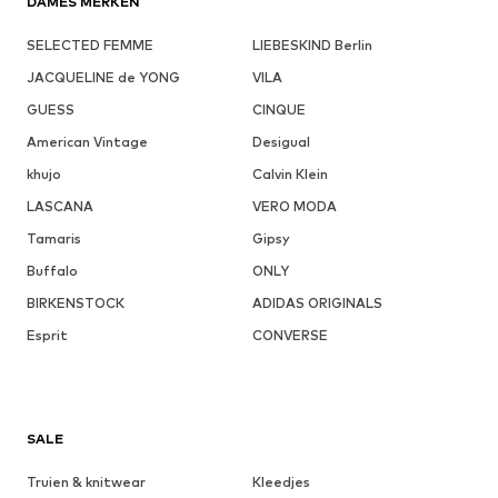
DAMES MERKEN
SELECTED FEMME
LIEBESKIND Berlin
JACQUELINE de YONG
VILA
GUESS
CINQUE
American Vintage
Desigual
khujo
Calvin Klein
LASCANA
VERO MODA
Tamaris
Gipsy
Buffalo
ONLY
BIRKENSTOCK
ADIDAS ORIGINALS
Esprit
CONVERSE
SALE
Truien & knitwear
Kleedjes