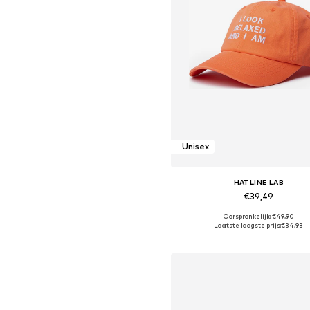
Unisex
HATLINE LAB
€39,49
Oorspronkelijk: €49,90
Beschikbare maten: 55-60
Laatste laagste prijs:
€34,93
In winkelmandje