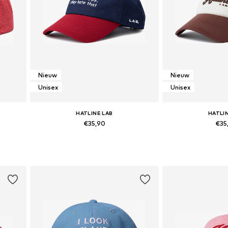
Nieuw
Nieuw
Unisex
Unisex
HATLINE LAB
HATLI
€35,90
€35
Beschikbare maten: 55-60
Beschikbare 
In winkelmandje
In wink