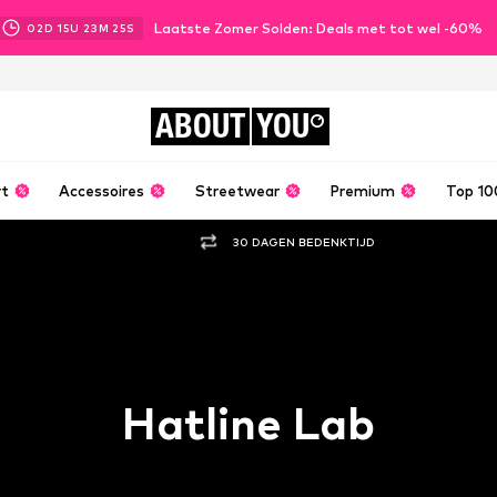
Laatste Zomer Solden: Deals met tot wel -60%
02
D
15
U
23
M
24
S
ABOUT
YOU
rt
Accessoires
Streetwear
Premium
Top 10
30 DAGEN BEDENKTIJD
Hatline Lab