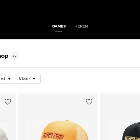
DAMES
HEREN
hop
32
at
Kleur