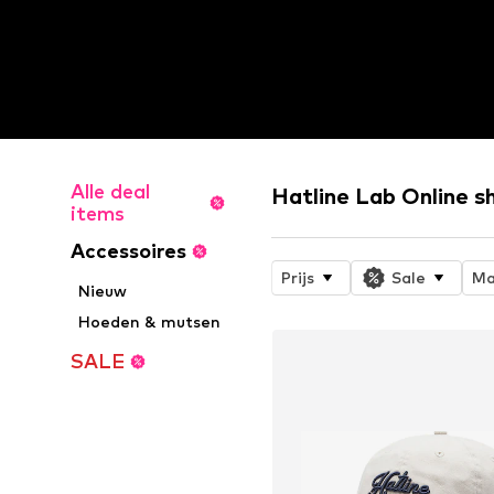
Alle deal
Hatline Lab Online s
items
Accessoires
Prijs
Sale
Ma
Nieuw
Hoeden & mutsen
SALE