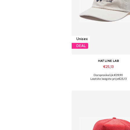
Unisex
DEAL
HATLINE LAB
€25,13
Oorspronkelijk: €39,90
Beschikbare maten: 55-60
Laatste laagste prijs:
€25,13
In winkelmandje