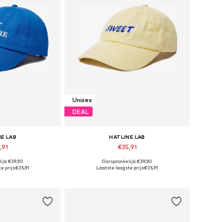
Unisex
DEAL
NE LAB
HATLINE LAB
,91
€35,91
ijk: €39,90
Oorspronkelijk: €39,90
maten: 55-60
Beschikbare maten: 55-60
e prijs:
€35,91
Laatste laagste prijs:
€35,91
elmandje
In winkelmandje