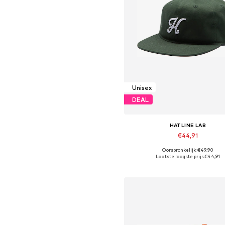
Unisex
DEAL
HATLINE LAB
€44,91
Oorspronkelijk: €49,90
Beschikbare maten: 55-60
Laatste laagste prijs:
€44,91
In winkelmandje