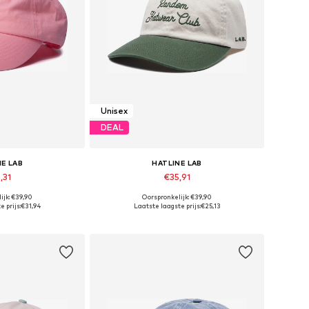
Unisex
DEAL
NE LAB
HATLINE LAB
,31
€35,91
ijk: €39,90
Oorspronkelijk: €39,90
maten: 55-60
Beschikbare maten: 55-60
 prijs:
€31,94
Laatste laagste prijs:
€25,13
elmandje
In winkelmandje