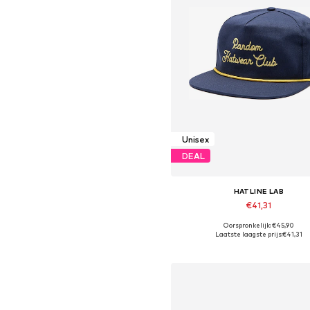
Unisex
DEAL
HATLINE LAB
€41,31
Oorspronkelijk: €45,90
Beschikbare maten: 55-60
Laatste laagste prijs:
€41,31
In winkelmandje