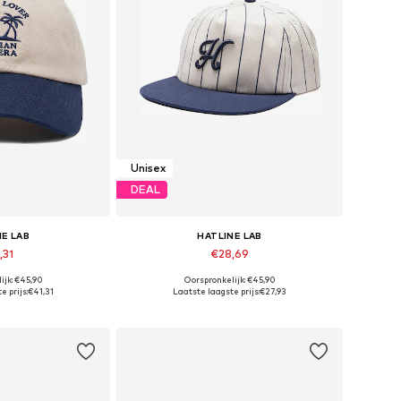
Unisex
DEAL
NE LAB
HATLINE LAB
,31
€28,69
ijk: €45,90
Oorspronkelijk: €45,90
maten: 55-60
Beschikbare maten: 55-60
e prijs:
€41,31
Laatste laagste prijs:
€27,93
elmandje
In winkelmandje