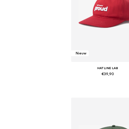
Nieuw
HATLINE LAB
€39,90
Beschikbare maten: 55-60
In winkelmandje