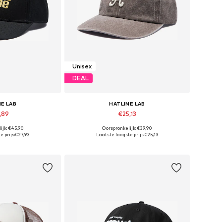
Unisex
DEAL
NE LAB
HATLINE LAB
,89
€25,13
ijk: €45,90
Oorspronkelijk: €39,90
maten: 55-60
Beschikbare maten: 55-60
 prijs:
€27,93
Laatste laagste prijs:
€25,13
elmandje
In winkelmandje