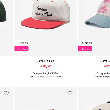
Unisex
Unisex
DEAL
DEAL
HATLINE LAB
HATLI
€28,69
€32
Oorspronkelijk: €45,90
Oorspronkel
Beschikbare maten: 55-60
Beschikbare 
Laatste laagste prijs:
€27,93
Laatste laagste
In winkelmandje
In wink