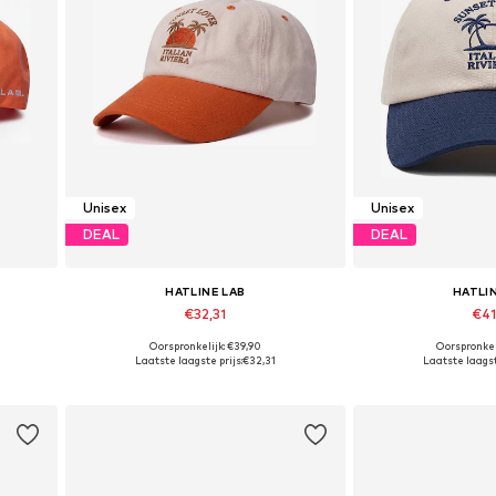
Unisex
Unisex
DEAL
DEAL
HATLINE LAB
HATLI
€32,31
€41
Oorspronkelijk: €39,90
Oorspronkel
Beschikbare maten: 55-60
Beschikbare 
Laatste laagste prijs:
€32,31
Laatste laagst
In winkelmandje
In wink