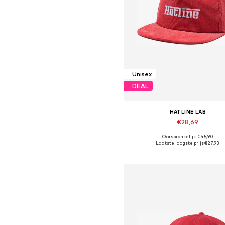
Unisex
DEAL
HATLINE LAB
€28,69
Oorspronkelijk: €45,90
Beschikbare maten: 55-60
Laatste laagste prijs:
€27,93
In winkelmandje