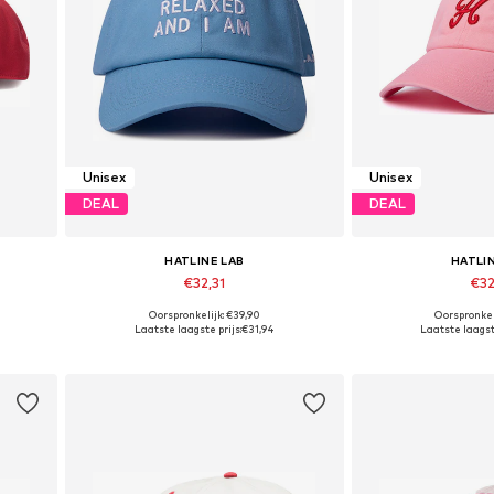
Unisex
Unisex
DEAL
DEAL
HATLINE LAB
HATLI
€32,31
€32
Oorspronkelijk: €39,90
Oorspronkel
Beschikbare maten: 55-60
Beschikbare 
Laatste laagste prijs:
€31,94
Laatste laagste
In winkelmandje
In wink