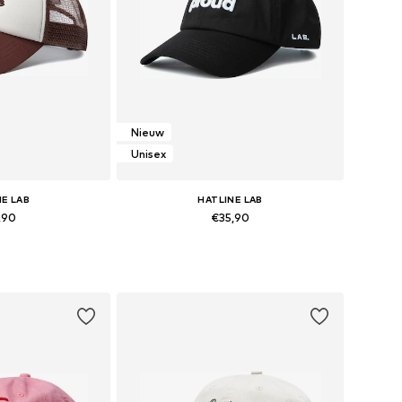
Nieuw
Unisex
NE LAB
HATLINE LAB
,90
€35,90
maten: 55-60
Beschikbare maten: 55-60
elmandje
In winkelmandje