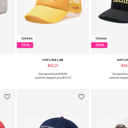
Unisex
Unisex
DEAL
DEAL
HATLINE LAB
HATLI
€32,31
€36
Oorspronkelijk: €39,90
Oorspronkel
Beschikbare maten: 55-60
Beschikbare 
Laatste laagste prijs:
€32,31
Laatste laagste
In winkelmandje
In wink