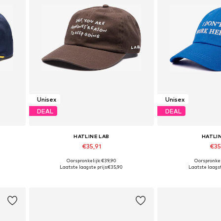
Unisex
Unisex
DEAL
DEAL
HATLINE LAB
HATLI
€35,91
€35
Oorspronkelijk: €39,90
Oorspronkel
Beschikbare maten: 55-60
Beschikbare 
Laatste laagste prijs:
€35,90
Laatste laagst
In winkelmandje
In wink