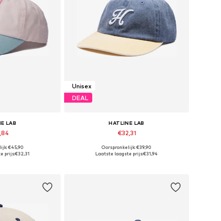
Unisex
DEAL
NE LAB
HATLINE LAB
,84
€32,31
ijk: €45,90
Oorspronkelijk: €39,90
maten: 55-60
Beschikbare maten: 55-60
 prijs:
€32,31
Laatste laagste prijs:
€31,94
elmandje
In winkelmandje