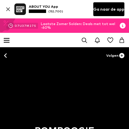
ABOUT YOU App
Ga naar de app
(152.700)
Laatste Zomer Solden: Deals met tot wel
07
U
37
M
26
S
-60%
Volgen