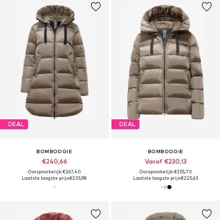
DEAL
DEAL
BOMBOOGIE
BOMBOOGIE
€240,66
Vanaf €230,13
Oorspronkelijk: €267,40
Oorspronkelijk: €255,70
Laatste laagste prijs:
€235,98
Laatste laagste prijs:
€225,63