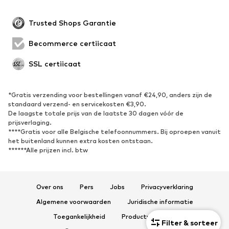
Grote maten
Zwangerschapskleding
Evenementen
Exclusief
Trusted Shops Garantie
Upcycling
Becommerce certificaat
SCHOENEN
SSL certificaat
Nieuw
Trending
Sneakers
Enkellaarsjes
*Gratis verzending voor bestellingen vanaf €24,90, anders zijn de
standaard verzend- en servicekosten €3,90.
Pumps & hakken
Laarzen
De laagste totale prijs van de laatste 30 dagen vóór de
Sandalen
Lage schoenen
prijsverlaging.
****Gratis voor alle Belgische telefoonnummers. Bij oproepen vanuit
Sportschoenen
Ballerina's
het buitenland kunnen extra kosten ontstaan.
******Alle prijzen incl. btw
Muiltjes
Pantoffels
Waterschoenen
Exclusief
Over ons
Pers
Jobs
Privacyverklaring
SPORT
Algemene voorwaarden
Juridische informatie
Sportkleding
Sporten
Toegankelijkheid
Productveiligheid
Filter & sorteer
Sportschoenen
Sportrugzakken & -tassen