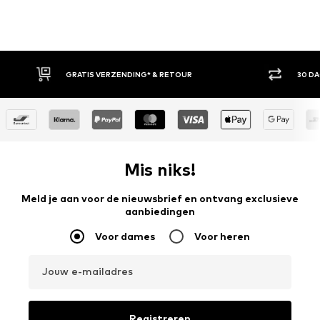
30 DAGEN BEDENKTIJD
ACH
Mis niks!
Meld je aan voor de nieuwsbrief en ontvang exclusieve
aanbiedingen
Voor dames
Voor heren
Jouw e-mailadres
Registreren