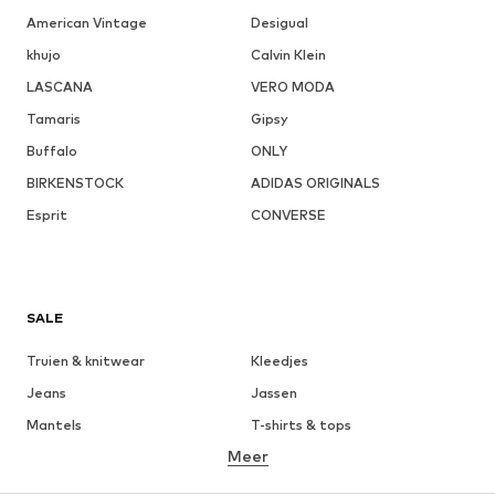
American Vintage
Desigual
khujo
Calvin Klein
LASCANA
VERO MODA
Tamaris
Gipsy
Buffalo
ONLY
BIRKENSTOCK
ADIDAS ORIGINALS
Esprit
CONVERSE
SALE
Truien & knitwear
Kleedjes
Jeans
Jassen
Mantels
T-shirts & tops
Meer
Broeken
Ondergoed
Rokken
Blouses & tunieken