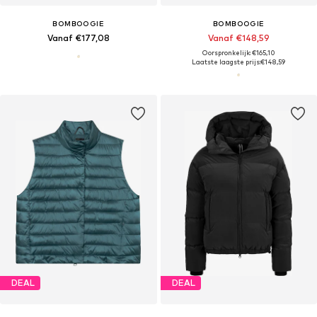
BOMBOOGIE
BOMBOOGIE
Vanaf €177,08
Vanaf €148,59
Oorspronkelijk: €165,10
Laatste laagste prijs:
€148,59
DEAL
DEAL