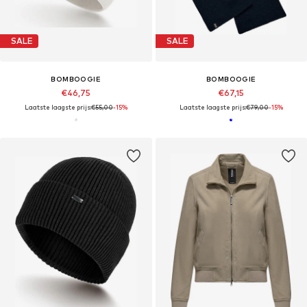
SALE
SALE
BOMBOOGIE
BOMBOOGIE
€46,75
€67,15
Laatste laagste prijs:
€55,00
-15%
Laatste laagste prijs:
€79,00
-15%