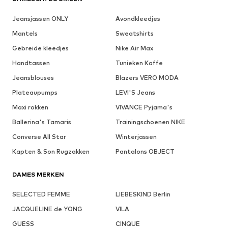
Jeansjassen ONLY
Avondkleedjes
Mantels
Sweatshirts
Gebreide kleedjes
Nike Air Max
Handtassen
Tunieken Kaffe
Jeansblouses
Blazers VERO MODA
Plateaupumps
LEVI'S Jeans
Maxi rokken
VIVANCE Pyjama's
Ballerina's Tamaris
Trainingschoenen NIKE
Converse All Star
Winterjassen
Kapten & Son Rugzakken
Pantalons OBJECT
DAMES MERKEN
SELECTED FEMME
LIEBESKIND Berlin
JACQUELINE de YONG
VILA
GUESS
CINQUE