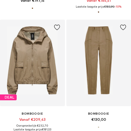
Vanaf €197,15
Vanaf €165,51
Laatste laagste prijs:
€183,90
-10%
DEAL
BOMBOOGIE
BOMBOOGIE
Vanaf €209,43
€130,00
Oorspronkelijk: €232,70
Laatste laagste prijs:
€181,53