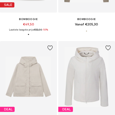
SALE
BOMBOOGIE
BOMBOOGIE
€49,50
Vanaf €205,30
Laatste laagste prijs:
€55,00
-10%
DEAL
DEAL