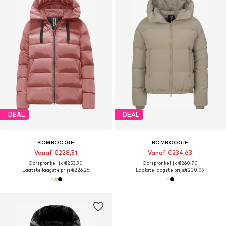
DEAL
DEAL
BOMBOOGIE
BOMBOOGIE
Vanaf €228,51
Vanaf €234,63
Oorspronkelijk: €253,90
Oorspronkelijk: €260,70
Laatste laagste prijs:
€226,26
Laatste laagste prijs:
€230,09