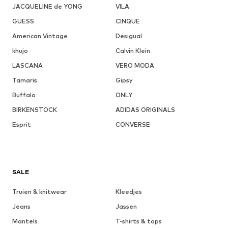
JACQUELINE de YONG
VILA
GUESS
CINQUE
American Vintage
Desigual
khujo
Calvin Klein
LASCANA
VERO MODA
Tamaris
Gipsy
Buffalo
ONLY
BIRKENSTOCK
ADIDAS ORIGINALS
Esprit
CONVERSE
SALE
Truien & knitwear
Kleedjes
Jeans
Jassen
Mantels
T-shirts & tops