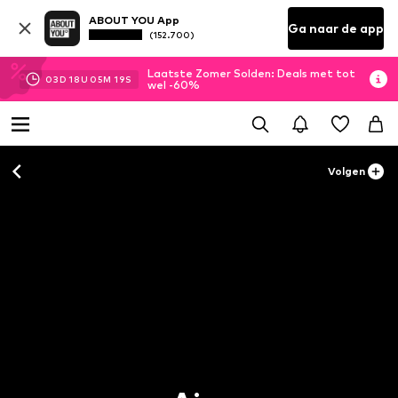
ABOUT YOU App
Ga naar de app
(152.700)
Laatste Zomer Solden: Deals met tot
03
D
18
U
05
M
18
S
wel -60%
Volgen