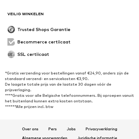
Blazers
Jumpsuits
VEILIG WINKELEN
Grote maten
Zwangerschapskleding
Evenementen
Exclusief
Trusted Shops Garantie
Upcycling
Becommerce certificaat
SCHOENEN
SSL certificaat
Nieuw
Trending
Sneakers
Enkellaarsjes
*Gratis verzending voor bestellingen vanaf €24,90, anders zijn de
standaard verzend- en servicekosten €3,90.
Pumps & hakken
Laarzen
De laagste totale prijs van de laatste 30 dagen vóór de
Sandalen
Lage schoenen
prijsverlaging.
****Gratis voor alle Belgische telefoonnummers. Bij oproepen vanuit
Sportschoenen
Ballerina's
het buitenland kunnen extra kosten ontstaan.
******Alle prijzen incl. btw
Muiltjes
Pantoffels
Waterschoenen
Exclusief
Over ons
Pers
Jobs
Privacyverklaring
SPORT
Algemene voorwaarden
Juridische informatie