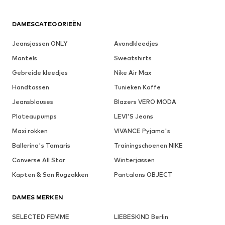
DAMESCATEGORIEËN
Jeansjassen ONLY
Avondkleedjes
Mantels
Sweatshirts
Gebreide kleedjes
Nike Air Max
Handtassen
Tunieken Kaffe
Jeansblouses
Blazers VERO MODA
Plateaupumps
LEVI'S Jeans
Maxi rokken
VIVANCE Pyjama's
Ballerina's Tamaris
Trainingschoenen NIKE
Converse All Star
Winterjassen
Kapten & Son Rugzakken
Pantalons OBJECT
DAMES MERKEN
SELECTED FEMME
LIEBESKIND Berlin