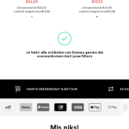
€24,50
€13,52
Oorspronkelijk: €35,00
Oorspronkelijk: €34,90
Laatste laagste prijs:
€12,56
Laatste laagste prijs:
€12,68
Je hebt alle artikelen van Dames gezien die
overeenkomen met jouw filters
GRATIS VERZENDING* & RETOUR
30 DA
Mis niks!