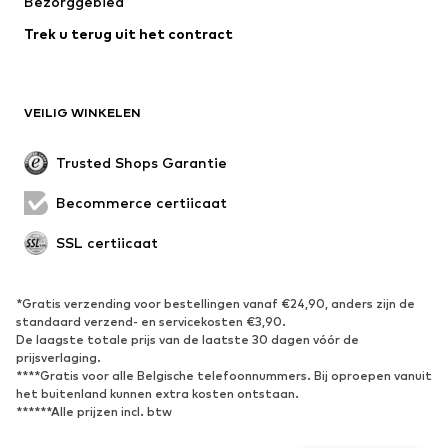
Bezorggebied
Ondergoed
Blouses & tunieken
Trek u terug uit het contract
Mantels
Rokken
Zwemkleding
Sweatwear
Blazers
Jumpsuits
VEILIG WINKELEN
Grote maten
Zwangerschapskleding
Evenementen
Exclusief
Trusted Shops Garantie
Upcycling
Becommerce certificaat
SCHOENEN
SSL certificaat
Nieuw
Trending
Sneakers
Enkellaarsjes
*Gratis verzending voor bestellingen vanaf €24,90, anders zijn de
standaard verzend- en servicekosten €3,90.
Pumps & hakken
Laarzen
De laagste totale prijs van de laatste 30 dagen vóór de
Sandalen
Lage schoenen
prijsverlaging.
****Gratis voor alle Belgische telefoonnummers. Bij oproepen vanuit
Sportschoenen
Ballerina's
het buitenland kunnen extra kosten ontstaan.
******Alle prijzen incl. btw
Muiltjes
Pantoffels
Waterschoenen
Exclusief