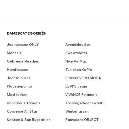
DAMESCATEGORIEËN
Jeansjassen ONLY
Avondkleedjes
Mantels
Sweatshirts
Gebreide kleedjes
Nike Air Max
Handtassen
Tunieken Kaffe
Jeansblouses
Blazers VERO MODA
Plateaupumps
LEVI'S Jeans
Maxi rokken
VIVANCE Pyjama's
Ballerina's Tamaris
Trainingschoenen NIKE
Converse All Star
Winterjassen
Kapten & Son Rugzakken
Pantalons OBJECT