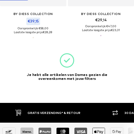
BY DIESS COLLECTION
BY DIESS COLLECTION
€29,14
€39,15
Oorspronkelijk: €47,00
Oorspronkelijk: €58,00
Laatste laagste prijs:
€23,31
Laatste laagste prijs:
€28,28
Je hebt alle artikelen van Dames gezien die
overeenkomen met jouw filters
GRATIS VERZENDING* & RETOUR
30 D