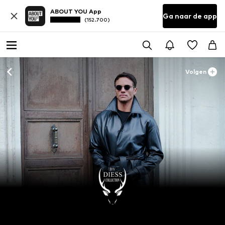
ABOUT YOU App
Ga naar de app
(152.700)
Volgen