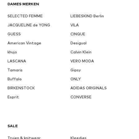
DAMES MERKEN
SELECTED FEMME
LIEBESKIND Berlin
JACQUELINE de YONG
VILA
GUESS
CINQUE
American Vintage
Desigual
khujo
Calvin Klein
LASCANA
VERO MODA
Tamaris
Gipsy
Buffalo
ONLY
BIRKENSTOCK
ADIDAS ORIGINALS
Esprit
CONVERSE
SALE
Truien & knitwear
Kleedjes