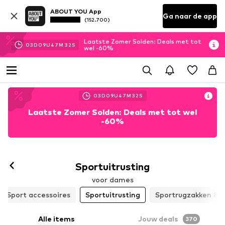
ABOUT YOU App
Ga naar de app
(152.700)
Laatste Zomer Solden: Deals met tot
03
D
09
U
47
M
31
S
wel -60%
03
D
09
U
47
M
31
S
Laatste Zomer Solden: Deals met tot wel
-60%
Sportuitrusting
voor dames
Sport accessoires
Sportuitrusting
Sportrugzakken & -
Alle items
Jouw deals
370