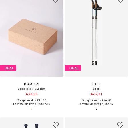
DEAL
DEAL
MOROTAI
EXEL
Yoga blok 'JIZoku'
Stok
€34,85
€67,41
Oorspronkelijk: €41,00
Oorspronkelijk: €74,90
Laatste laagste prijs:
€32,80
Laatste laagste prijs:
€67,41