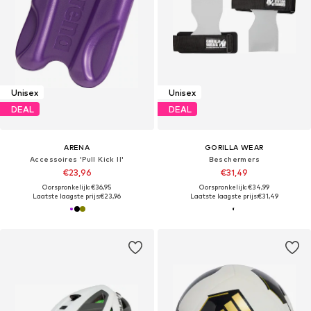
Unisex
Unisex
DEAL
DEAL
ARENA
GORILLA WEAR
Accessoires 'Pull Kick II'
Beschermers
€23,96
€31,49
Oorspronkelijk: €36,95
Oorspronkelijk: €34,99
Laatste laagste prijs:
€23,96
Laatste laagste prijs:
€31,49