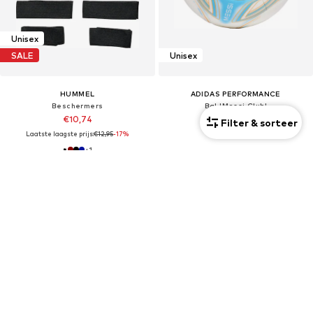
Unisex
SALE
Unisex
HUMMEL
ADIDAS PERFORMANCE
Beschermers
Bal 'Messi Club'
€10,74
€24,90
Filter & sorteer
Laatste laagste prijs:
€12,95
-17%
+
1