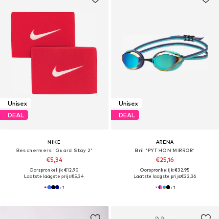
Unisex
Unisex
DEAL
DEAL
NIKE
ARENA
Beschermers 'Guard Stay 2'
Bril 'PYTHON MIRROR'
€5,34
€25,16
Oorspronkelijk: €12,90
Oorspronkelijk: €32,95
Laatste laagste prijs:
€5,34
Laatste laagste prijs:
€22,36
+
1
+
1