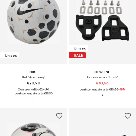
Unisex
Unisex
SALE
NIKE
NEWLINE
Bal 'Academy'
Accessoires 'Look'
€20,90
€10,66
Oorspronkelijk: €24,90
Laatste laagste prijs:
€13,00
-18%
Laatste laagste prijs:
€19,90