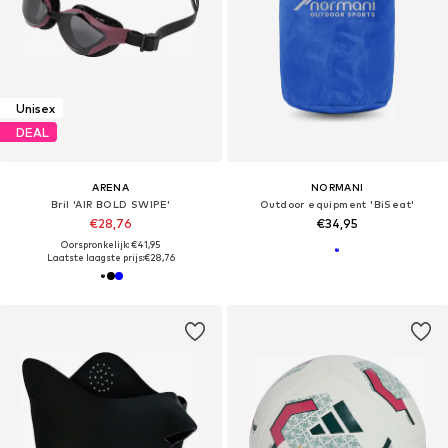
Unisex
DEAL
ARENA
NORMANI
Bril 'AIR BOLD SWIPE'
Outdoor equipment 'BiSeat'
€28,76
€34,95
Oorspronkelijk: €41,95
Laatste laagste prijs:
€28,76