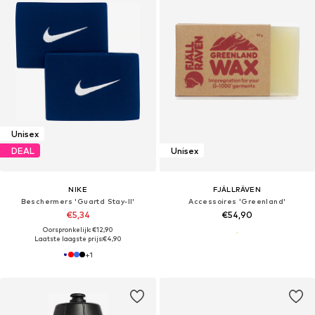
Unisex
DEAL
Unisex
NIKE
FJÄLLRÄVEN
Beschermers 'Guartd Stay-II'
Accessoires 'Greenland'
€5,34
€54,90
Oorspronkelijk: €12,90
Laatste laagste prijs:
€4,90
+
1