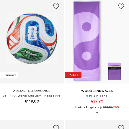
Unisex
SALE
ADIDAS PERFORMANCE
WOODSANDWAVES
Bal 'FIFA World Cup 26™ Trionda Pro'
Mat 'Yin Yang'
€149,00
€39,90
Laatste laagste prijs:
€49,90
-20%