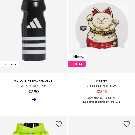
Nieuw
Unisex
DEAL
ADIDAS PERFORMANCE
ARENA
Drinkfles 'Tiro'
Accessoires 'HD'
€7,90
€15,16
Oorspronkelijk: €18,95
Laatste laagste prijs:
€15,16