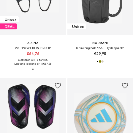
Unisex
DEAL
Unisex
ARENA
NORMANI
Vin 'POWERFIN PRO II'
Drinkrugzak '2,5 l Hydropack'
€64,76
€29,95
Oorspronkelijk: €79,95
Laatste laagste prijs:
€57,56