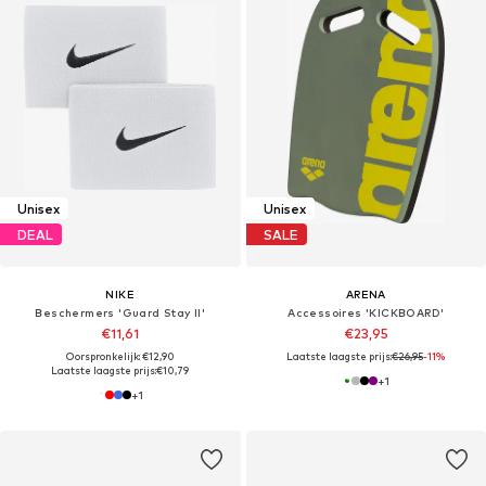
Unisex
Unisex
DEAL
SALE
NIKE
ARENA
Beschermers 'Guard Stay II'
Accessoires 'KICKBOARD'
€11,61
€23,95
Oorspronkelijk: €12,90
Laatste laagste prijs:
€26,95
-11%
Laatste laagste prijs:
€10,79
+
1
+
1