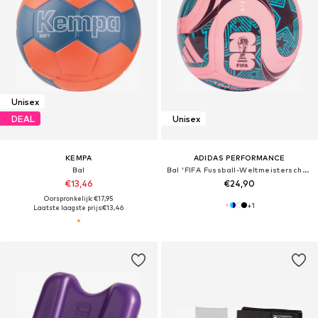
Unisex
DEAL
Unisex
KEMPA
ADIDAS PERFORMANCE
Bal
Bal 'FIFA Fussball-Weltmeisterschaft™ Trionda Club'
€13,46
€24,90
Oorspronkelijk: €17,95
+
1
Laatste laagste prijs:
€13,46