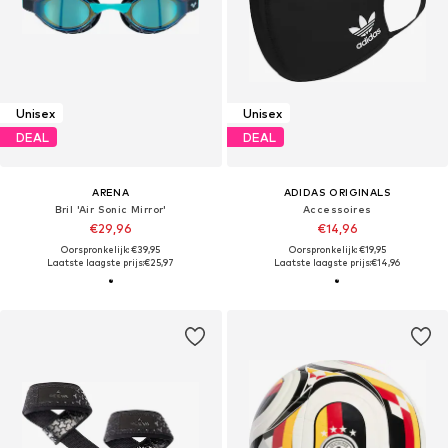
Unisex
Unisex
DEAL
DEAL
ARENA
ADIDAS ORIGINALS
Bril 'Air Sonic Mirror'
Accessoires
€29,96
€14,96
Oorspronkelijk: €39,95
Oorspronkelijk: €19,95
Laatste laagste prijs:
€25,97
Laatste laagste prijs:
€14,96