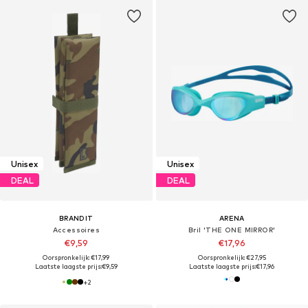
Unisex
Unisex
DEAL
DEAL
BRANDIT
ARENA
Accessoires
Bril 'THE ONE MIRROR'
€9,59
€17,96
Oorspronkelijk: €17,99
Oorspronkelijk: €27,95
Laatste laagste prijs:
€9,59
Laatste laagste prijs:
€17,96
+
2