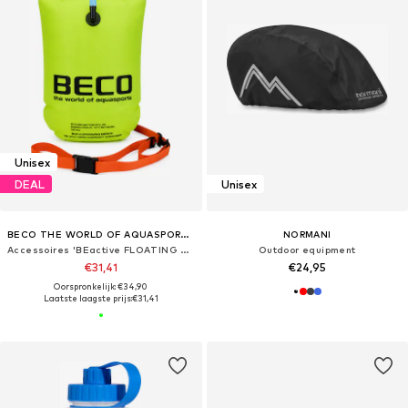
Unisex
DEAL
Unisex
BECO THE WORLD OF AQUASPORTS
NORMANI
Accessoires 'BEactive FLOATING BUOY'
Outdoor equipment
€31,41
€24,95
Oorspronkelijk: €34,90
Laatste laagste prijs:
€31,41