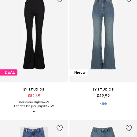
DEAL
Nieuw
2Y STUDIOS
2Y STUDIOS
€52,49
€49,99
Oorspronkelijk: €69,99
Laatste laagste prijs:
€42,49