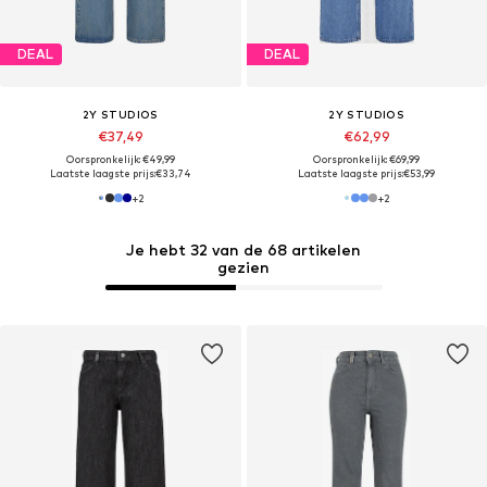
DEAL
DEAL
2Y STUDIOS
2Y STUDIOS
€37,49
€62,99
Oorspronkelijk: €49,99
Oorspronkelijk: €69,99
Laatste laagste prijs:
€33,74
Laatste laagste prijs:
€53,99
+
2
+
2
Je hebt 32 van de 68 artikelen
gezien