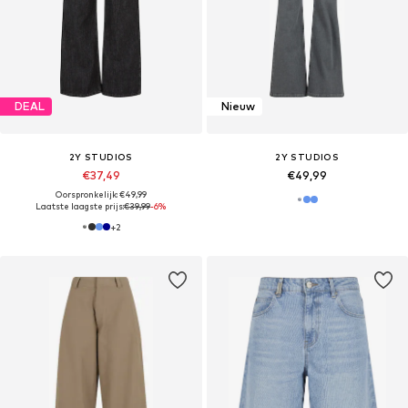
DEAL
Nieuw
2Y STUDIOS
2Y STUDIOS
€37,49
€49,99
Oorspronkelijk: €49,99
Laatste laagste prijs:
€39,99
-6%
+
2