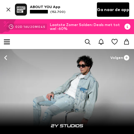
ABOUT YOU App
Ga naar de app
(152.700)
Laatste Zomer Solden: Deals met tot
02
D
16
U
20
M
01
S
wel -60%
Volgen