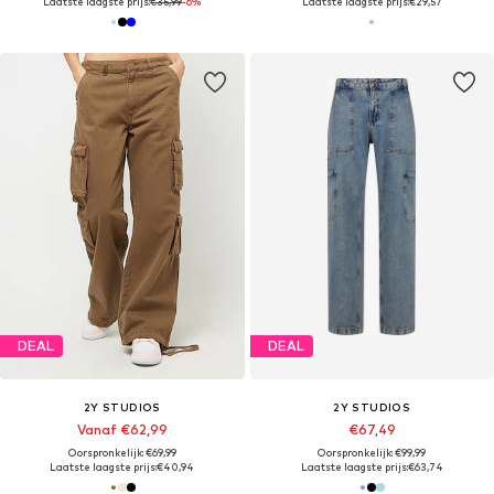
Laatste laagste prijs:
€35,99
-6%
Laatste laagste prijs:
€29,57
DEAL
DEAL
2Y STUDIOS
2Y STUDIOS
Vanaf €62,99
€67,49
Oorspronkelijk: €69,99
Oorspronkelijk: €99,99
Laatste laagste prijs:
€40,94
Laatste laagste prijs:
€63,74