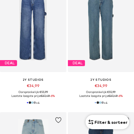
DEAL
DEAL
2Y STUDIOS
2Y STUDIOS
€34,99
€34,99
Oorspronkelijk: €55,99
Oorspronkelijk: €55,99
Laatste laagste prijs:
€37,49
-6%
Laatste laagste prijs:
€37,49
-6%
+
4
+
4
Filter & sorteer