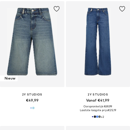
Nieuw
2Y STUDIOS
2Y STUDIOS
€49,99
Vanaf €41,99
Oorspronkelijk: €69,99
Laatste laagste prijs:
€25,19
+
2