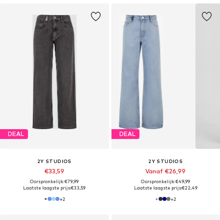
DEAL
DEAL
2Y STUDIOS
2Y STUDIOS
€33,59
Vanaf €26,99
Oorspronkelijk: €79,99
Oorspronkelijk: €49,99
Laatste laagste prijs:
€33,59
Laatste laagste prijs:
€22,49
+
2
+
2