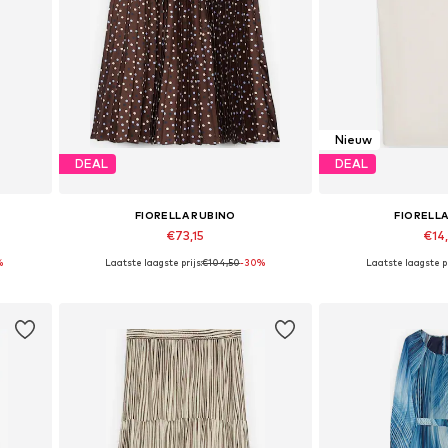
Nieuw
DEAL
DEAL
FIORELLA RUBINO
FIORELL
€73,15
€14
%
Laatste laagste prijs:
€104,50
-30%
Laatste laagste pr
Beschikbare maten: 40-42, 44-46, 48-50, 52-54
Beschikbare maten: 40-42, 48-50, 52-54, 56-58
Beschikbaar i
In winkelmandje
In wink