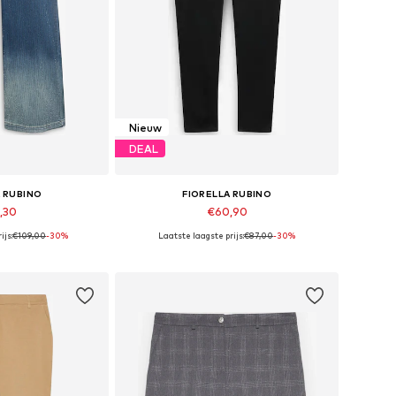
Nieuw
DEAL
A RUBINO
FIORELLA RUBINO
,30
€60,90
ijs:
€109,00
-30%
Laatste laagste prijs:
€87,00
-30%
n vele maten
Beschikbaar in vele maten
elmandje
In winkelmandje