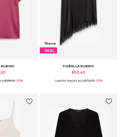
Nieuw
DEAL
A RUBINO
FIORELLA RUBINO
,30
€50,40
ijs:
€39,00
-30%
Laatste laagste prijs:
€72,00
-30%
n vele maten
Beschikbaar in vele maten
elmandje
In winkelmandje