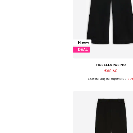
Nieuw
DEAL
FIORELLA RUBINO
€68,60
Laatste laagste prijs:
€98,00
-30
Beschikbaar in vele maten
In winkelmandje