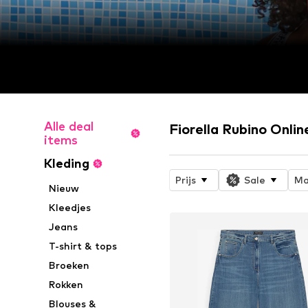
Alle deal
Fiorella Rubino Onlin
items
Kleding
Prijs
Sale
Ma
Nieuw
Kleedjes
Jeans
T-shirt & tops
Broeken
Rokken
Blouses &