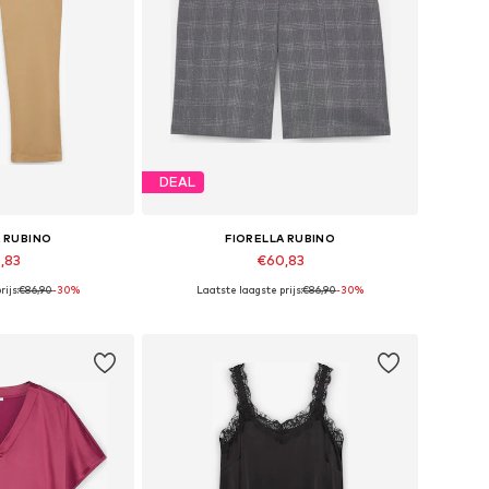
DEAL
A RUBINO
FIORELLA RUBINO
,83
€60,83
ijs:
€86,90
-30%
Laatste laagste prijs:
€86,90
-30%
Beschikbare maten: 40 x Plus, 42 x Plus, 44 x Plus, 46 x Plus, 50 x Plus
Beschikbare maten: 42 x Plus, 44 x Plus, 46 x Plus, 48 x Plus, 50 x Plus, 52 x Plus
elmandje
In winkelmandje