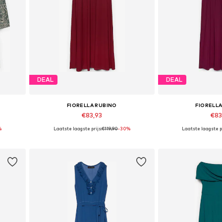
DEAL
DEAL
FIORELLA RUBINO
FIORELL
€83,93
€83
%
Laatste laagste prijs:
€119,90
-30%
Laatste laagste pr
Beschikbaar in vele maten
Beschikbaar i
In winkelmandje
In wink