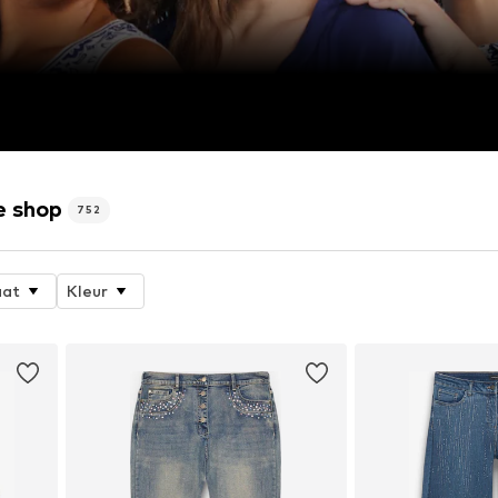
e shop
752
at
Kleur