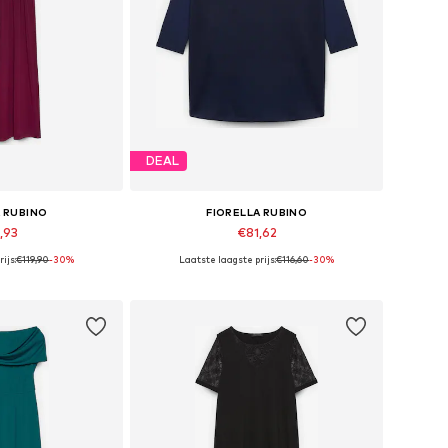
DEAL
A RUBINO
FIORELLA RUBINO
,93
€81,62
ijs:
€119,90
-30%
Laatste laagste prijs:
€116,60
-30%
n vele maten
Beschikbaar in vele maten
elmandje
In winkelmandje