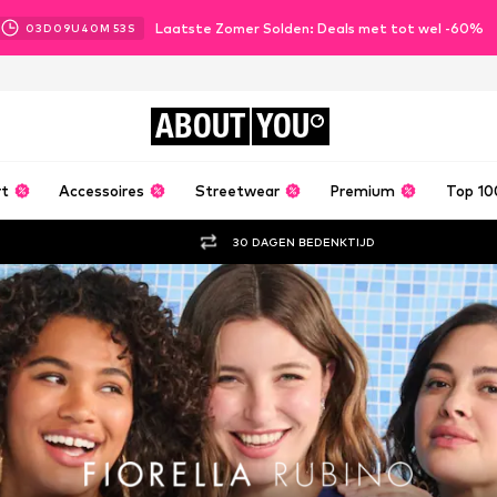
Laatste Zomer Solden: Deals met tot wel -60%
03
D
09
U
40
M
51
S
ABOUT
YOU
rt
Accessoires
Streetwear
Premium
Top 10
30 DAGEN BEDENKTIJD