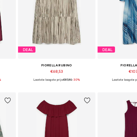
DEAL
DEAL
FIORELLA RUBINO
FIORELL
€68,53
€10
%
Laatste laagste prijs:
€97,90
-30%
Laatste laagste pr
Beschikbaar in vele maten
In winkelmandje
In wink