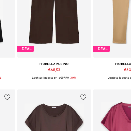
DEAL
DEAL
FIORELLA RUBINO
FIORELL
€68,53
€60
%
Laatste laagste prijs:
€97,90
-30%
Laatste laagste pr
Beschikbare maten: 40 x Plus, 42 x Plus, 44 x Plus, 46 x Plus, 48 x Plus
In winkelmandje
In wink