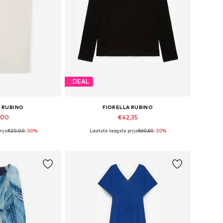
DEAL
A RUBINO
FIORELLA RUBINO
,00
€42,35
ijs:
€20,00
-30%
Laatste laagste prijs:
€60,50
-30%
n vele maten
Beschikbaar in vele maten
elmandje
In winkelmandje