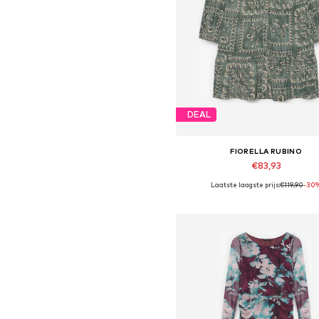
DEAL
FIORELLA RUBINO
€83,93
Laatste laagste prijs:
€119,90
-30
Beschikbaar in vele maten
In winkelmandje