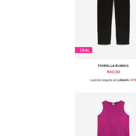
DEAL
FIORELLA RUBINO
€60,83
Laatste laagste prijs:
€86,90
-30
In winkelmandje