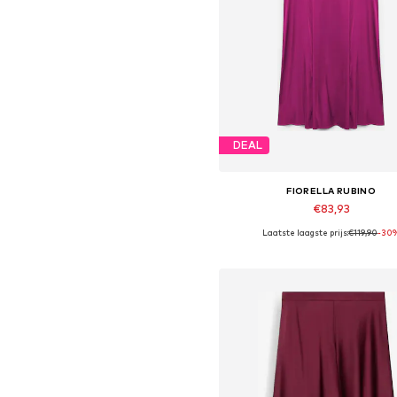
DEAL
FIORELLA RUBINO
€83,93
Laatste laagste prijs:
€119,90
-30
In winkelmandje