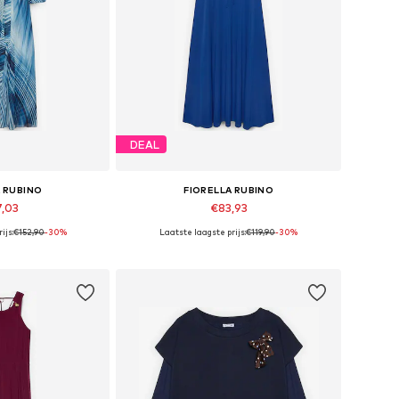
DEAL
A RUBINO
FIORELLA RUBINO
7,03
€83,93
ijs:
€152,90
-30%
Laatste laagste prijs:
€119,90
-30%
Beschikbare maten: 40-42, 44-46, 48-50, 52-54
Beschikbare maten: 40-42, 44-46, 48-50, 56-58
elmandje
In winkelmandje