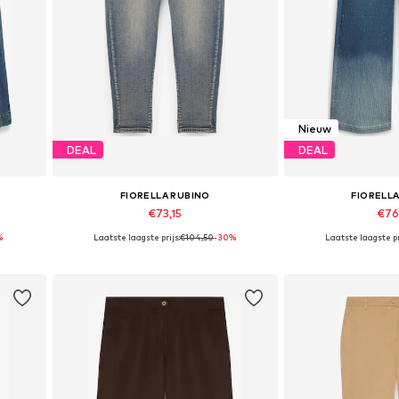
Nieuw
DEAL
DEAL
FIORELLA RUBINO
FIORELL
€73,15
€76
%
Laatste laagste prijs:
€104,50
-30%
Laatste laagste pr
Beschikbaar in vele maten
Beschikbaar i
In winkelmandje
In wink