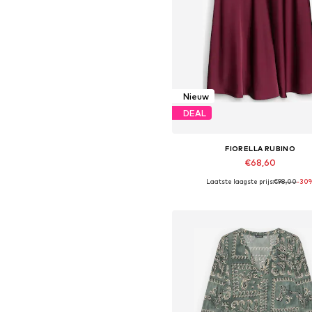
Nieuw
DEAL
FIORELLA RUBINO
€68,60
Laatste laagste prijs:
€98,00
-30
Beschikbaar in vele maten
In winkelmandje