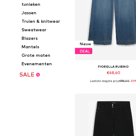
tunieken
Jassen
Truien & knitwear
Sweatwear
Blazers
Nieuw
Mantels
DEAL
Grote maten
Evenementen
FIORELLA RUBINO
€68,60
SALE
Laatste laagste prijs:
€98,00
-30
Beschikbaar in vele maten
In winkelmandje