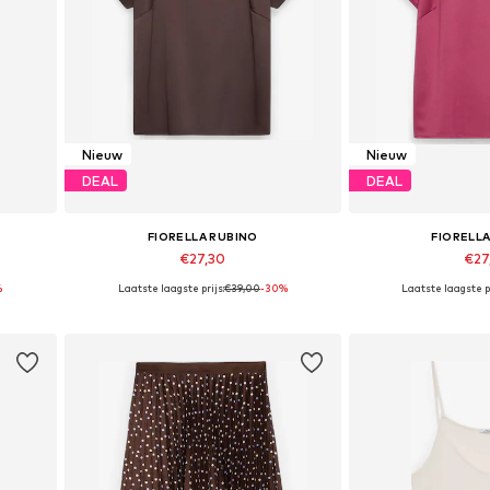
Nieuw
Nieuw
DEAL
DEAL
FIORELLA RUBINO
FIORELL
€27,30
€27
%
Laatste laagste prijs:
€39,00
-30%
Laatste laagste pr
Beschikbare maten: 40-42 x Plus, 52-54 x Plus, 56-58 x Plus
Beschikbaar in vele maten
Beschikbaar i
In winkelmandje
In wink