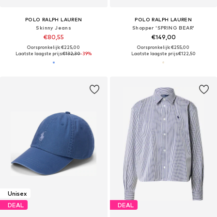
POLO RALPH LAUREN
POLO RALPH LAUREN
Skinny Jeans
Shopper 'SPRING BEAR'
€80,55
€149,00
Oorspronkelijk: €225,00
Oorspronkelijk: €255,00
Laatste laagste prijs:
€132,30
-39%
Laatste laagste prijs:
€122,50
Unisex
DEAL
DEAL