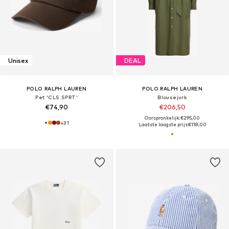
Unisex
DEAL
POLO RALPH LAUREN
POLO RALPH LAUREN
Pet 'CLS SPRT'
Blousejurk
€74,90
€206,50
Oorspronkelijk: €295,00
+
31
Laatste laagste prijs:
€118,00