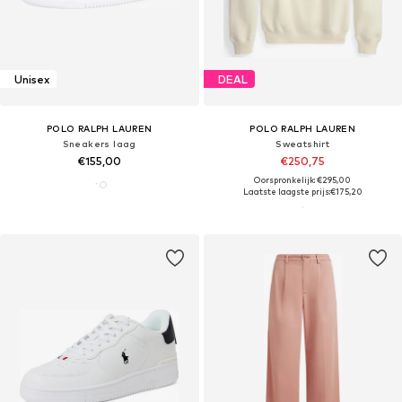
Unisex
DEAL
POLO RALPH LAUREN
POLO RALPH LAUREN
Sneakers laag
Sweatshirt
€155,00
€250,75
Oorspronkelijk: €295,00
Laatste laagste prijs:
€175,20