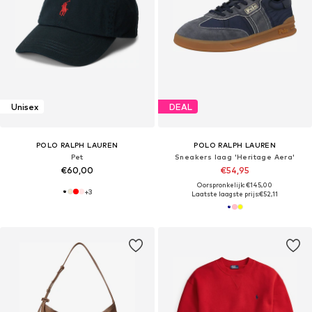
Unisex
DEAL
POLO RALPH LAUREN
POLO RALPH LAUREN
Pet
Sneakers laag 'Heritage Aera'
€60,00
€54,95
Oorspronkelijk: €145,00
+
3
Laatste laagste prijs:
€52,11