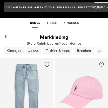
LAUREN RALPH LAUREN
LAUREN RALPH LAUREN PETITE
POL
DAMES
HEREN
KINDEREN
Merkkleding
(Polo Ralph Lauren) voor dames
Kleedjes
Jeans
T-shirt & tops
Broeken
Jasse