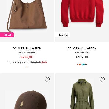
DEAL
Nieuw
POLO RALPH LAUREN
POLO RALPH LAUREN
Schoudertas
Sweatshirt
€276,00
€185,00
Laatste laagste prijs:
€345,00
-20%
+
5