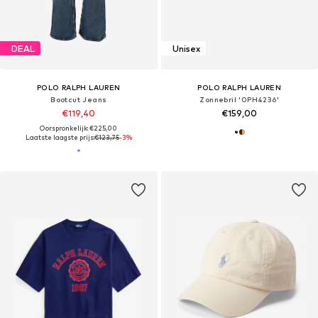
DEAL
Unisex
POLO RALPH LAUREN
POLO RALPH LAUREN
Bootcut Jeans
Zonnebril '0PH4236'
€119,40
€159,00
Oorspronkelijk: €225,00
Laatste laagste prijs:
€123,75
-3%