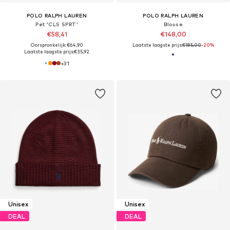
POLO RALPH LAUREN
POLO RALPH LAUREN
Pet 'CLS SPRT'
Blouse
€58,41
€148,00
Oorspronkelijk: €64,90
Laatste laagste prijs:
€185,00
-20%
Laatste laagste prijs:
€35,92
+
31
Unisex
Unisex
DEAL
DEAL