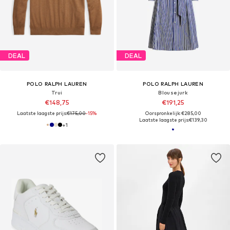
DEAL
DEAL
POLO RALPH LAUREN
POLO RALPH LAUREN
Trui
Blousejurk
€148,75
€191,25
Laatste laagste prijs:
€175,00
-15%
Oorspronkelijk: €285,00
Laatste laagste prijs:
€139,30
+
1