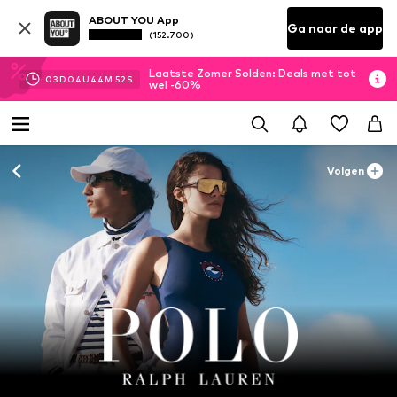
ABOUT YOU App
Ga naar de app
(152.700)
Laatste Zomer Solden: Deals met tot
03
D
04
U
44
M
50
S
wel -60%
Volgen