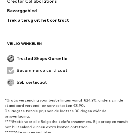
Creator Collaborations
Jassen
Truien & knitwear
Bezorggebied
Ondergoed
Blouses & tunieken
Trek u terug uit het contract
Mantels
Rokken
Zwemkleding
Sweatwear
Blazers
Jumpsuits
VEILIG WINKELEN
Grote maten
Zwangerschapskleding
Evenementen
Exclusief
Trusted Shops Garantie
Upcycling
Becommerce certificaat
SCHOENEN
SSL certificaat
Nieuw
Trending
Sneakers
Enkellaarsjes
*Gratis verzending voor bestellingen vanaf €24,90, anders zijn de
standaard verzend- en servicekosten €3,90.
Pumps & hakken
Laarzen
De laagste totale prijs van de laatste 30 dagen vóór de
Sandalen
Lage schoenen
prijsverlaging.
****Gratis voor alle Belgische telefoonnummers. Bij oproepen vanuit
Sportschoenen
Ballerina's
het buitenland kunnen extra kosten ontstaan.
******Alle prijzen incl. btw
Muiltjes
Pantoffels