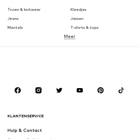
Truien & knitwear
Kleedjes
Jeans
Jassen
Mantels
T-shirts & tops
Meer
Broeken
Ondergoed
Rokken
Blouses & tunieken
Sweatwear
Blazers
Zwemkleding
Jumpsuits
Grote maten
Zwangerschapskleding
Schoenen
Sport
Accessoires
Premium
KLEDING
KLANTENSERVICE
Nieuw
Trending
Kleedjes
Jeans
Hulp & Contact
T-shirt & tops
Broeken