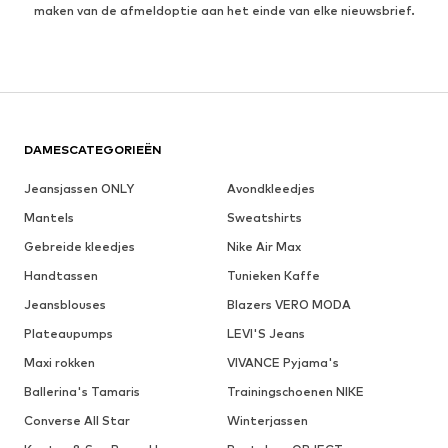
maken van de afmeldoptie aan het einde van elke nieuwsbrief.
DAMESCATEGORIEËN
Jeansjassen ONLY
Avondkleedjes
Mantels
Sweatshirts
Gebreide kleedjes
Nike Air Max
Handtassen
Tunieken Kaffe
Jeansblouses
Blazers VERO MODA
Plateaupumps
LEVI'S Jeans
Maxi rokken
VIVANCE Pyjama's
Ballerina's Tamaris
Trainingschoenen NIKE
Converse All Star
Winterjassen