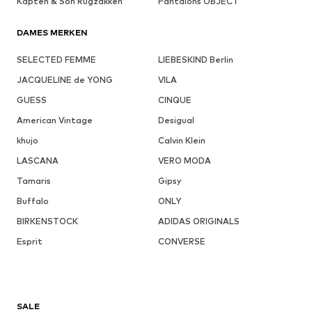
Kapten & Son Rugzakken
Pantalons OBJECT
DAMES MERKEN
SELECTED FEMME
LIEBESKIND Berlin
JACQUELINE de YONG
VILA
GUESS
CINQUE
American Vintage
Desigual
khujo
Calvin Klein
LASCANA
VERO MODA
Tamaris
Gipsy
Buffalo
ONLY
BIRKENSTOCK
ADIDAS ORIGINALS
Esprit
CONVERSE
SALE