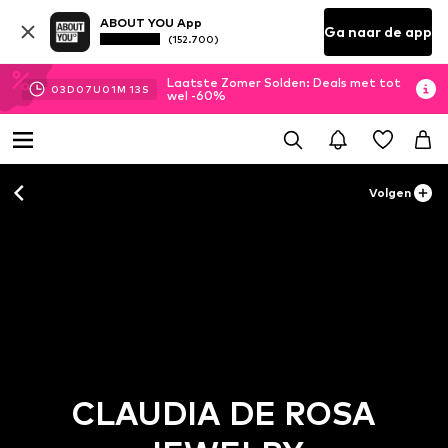
ABOUT YOU App
Ga naar de app
(152.700)
Laatste Zomer Solden: Deals met tot
03
D
07
U
01
M
12
S
wel -60%
Volgen
CLAUDIA DE ROSA