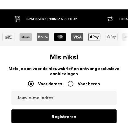
GRATIS VERZENDING* & RETOUR
30 D
Mis niks!
Meld je aan voor de nieuwsbrief en ontvang exclusieve
aanbiedingen
Voor dames
Voor heren
Jouw e-mailadres
Registreren