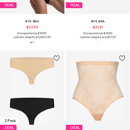
DEAL
DEAL
BYE BRA
BYE BRA
€27,93
€21,51
Oorspronkelijk: €39,90
Oorspronkelijk: €29,90
Laatste laagste prijs:
€20,93
Laatste laagste prijs:
€21,51
2 Pack
DEAL
DEAL