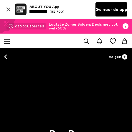
ABOUT YOU App
Ga naar de app
(152.700)
Laatste Zomer Solden: Deals met tot
02
D
02
U
50
M
47
S
wel -60%
Volgen