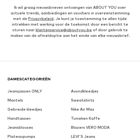
Ik wil graag nieuwsbrieven ontvangen van ABOUT YOU over
actuele trends, aanbiedingen en vouchers in overeenstemming
met de
Privacybeleid
. Je kunt je toestemming te allen tijde
intrekken met werking voor de toekomst door een bericht te
sturen naar
klantenservice@aboutyou.be
of door gebruik te
maken van de afmeldoptie aan het einde van elke nieuwsbrief.
DAMESCATEGORIEËN
Jeansjassen ONLY
Avondkleedjes
Mantels
Sweatshirts
Gebreide kleedjes
Nike Air Max
Handtassen
Tunieken Kaffe
Jeansblouses
Blazers VERO MODA
Plateaupumps
LEVI'S Jeans