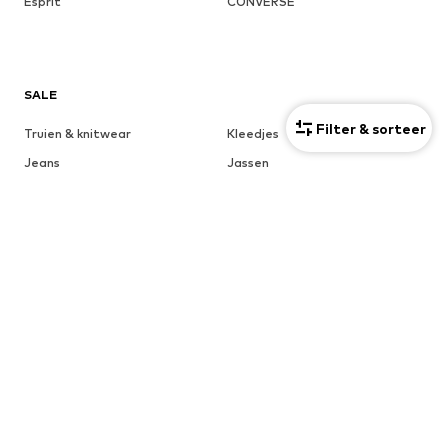
Esprit
CONVERSE
SALE
Filter & sorteer
Truien & knitwear
Kleedjes
Jeans
Jassen
Mantels
T-shirts & tops
Meer
Broeken
Ondergoed
Rokken
Blouses & tunieken
Sweatwear
Blazers
Zwemkleding
Jumpsuits
Grote maten
Zwangerschapskleding
Schoenen
Sport
Accessoires
Premium
KLEDING