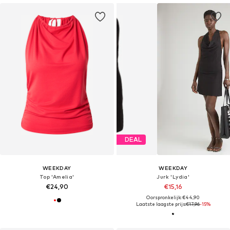
DEAL
WEEKDAY
WEEKDAY
Top 'Amelia'
Jurk 'Lydia'
€24,90
€15,16
Oorspronkelijk: €44,90
Laatste laagste prijs:
€17,96
-15%