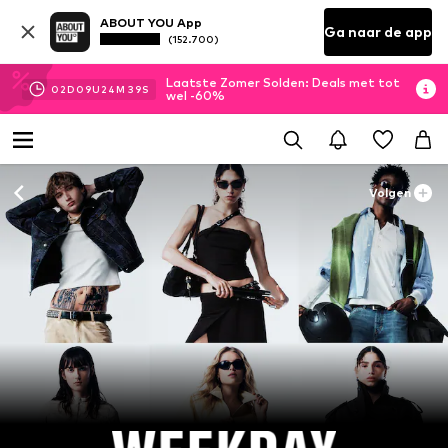
ABOUT YOU App
Ga naar de app
(152.700)
Laatste Zomer Solden: Deals met tot
02
D
09
U
24
M
37
S
wel -60%
Volgen