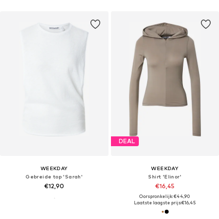
DEAL
WEEKDAY
WEEKDAY
Gebreide top 'Sarah'
Shirt 'Elinor'
€12,90
€16,45
Oorspronkelijk: €44,90
Laatste laagste prijs:
€16,45