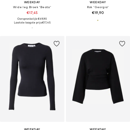
WEEKDAY
WEEKDAY
Wide leg Broek 'Beata'
Rok 'Georgia'
€17,45
€19,90
Oorspronkelijk: €49,90
Laatste laagste prijs:
€17,45
WEEKDAY
WEEKDAY