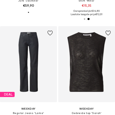
Jurk 'Jasmine'
Shirt 'Mina'
€59,90
€15,35
Oorspronkelijk: €34,90
Laatste laagste prijs:
€12,51
DEAL
WEEKDAY
WEEKDAY
Regular Jeans 'Laika'
Gebreide top 'Sarah'