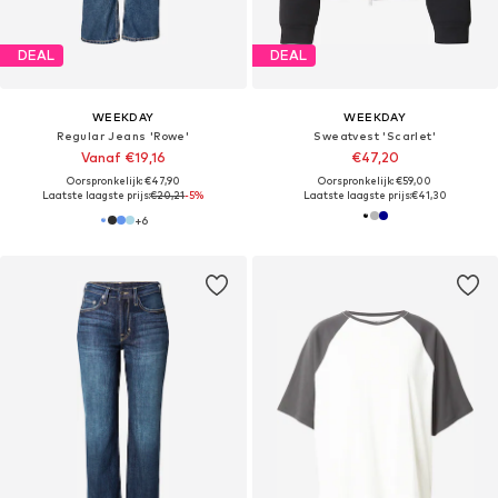
DEAL
DEAL
WEEKDAY
WEEKDAY
Regular Jeans 'Rowe'
Sweatvest 'Scarlet'
Vanaf €19,16
€47,20
Oorspronkelijk: €47,90
Oorspronkelijk: €59,00
Laatste laagste prijs:
€20,21
-5%
Laatste laagste prijs:
€41,30
+
6