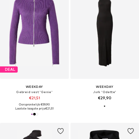
DEAL
WEEKDAY
WEEKDAY
Gebreid vest 'Genie'
Jurk 'Odette'
€21,51
€29,90
Oorspronkelijk: €59,90
Laatste laagste prijs:
€21,51