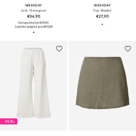
WEEKDAY
WEEKDAY
Jurk 'Georgina'
Top 'Bobby'
€34,90
€27,90
Oorspronkelijk: €39,90
Laatste laagste prijs:
€15,96
DEAL