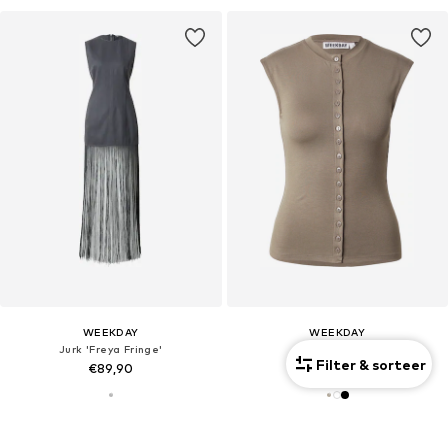
WEEKDAY
WEEKDAY
Jurk 'Freya Fringe'
Top 'Nila'
Filter & sorteer
€89,90
€27,90