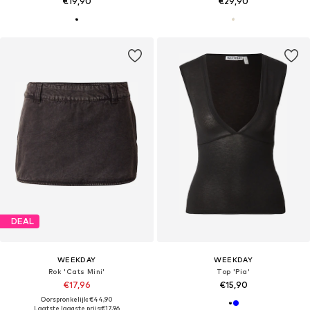
€19,90
€29,90
DEAL
WEEKDAY
WEEKDAY
Rok 'Cats Mini'
Top 'Pia'
€17,96
€15,90
Oorspronkelijk: €44,90
Laatste laagste prijs:
€17,96