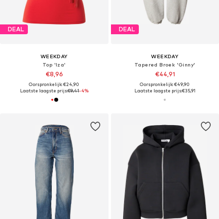
DEAL
DEAL
WEEKDAY
WEEKDAY
Top 'Iza'
Tapered Broek 'Ginny'
€8,96
€44,91
Oorspronkelijk: €24,90
Oorspronkelijk: €49,90
Laatste laagste prijs:
€9,41
-4%
Laatste laagste prijs:
€35,91