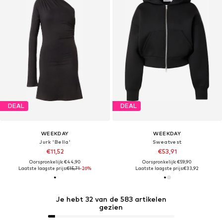
DEAL
DEAL
WEEKDAY
WEEKDAY
Jurk 'Bella'
Sweatvest
€11,52
€53,91
Oorspronkelijk: €44,90
Oorspronkelijk: €59,90
Laatste laagste prijs:
€15,71
-26%
Laatste laagste prijs:
€33,92
Je hebt 32 van de 583 artikelen
gezien