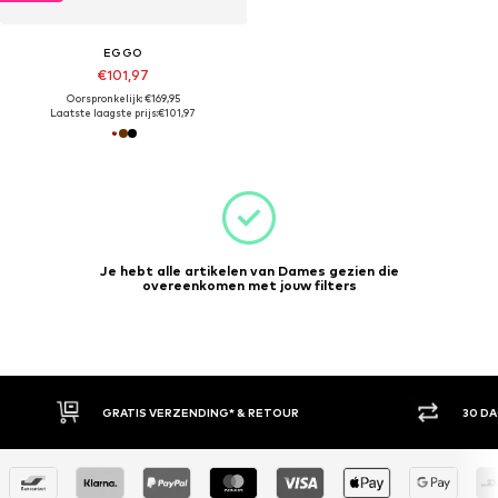
EGGO
€101,97
Oorspronkelijk: €169,95
Laatste laagste prijs:
€101,97
Je hebt alle artikelen van Dames gezien die
overeenkomen met jouw filters
GRATIS VERZENDING* & RETOUR
30 D