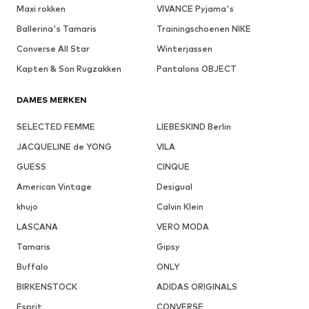
Maxi rokken
VIVANCE Pyjama's
Ballerina's Tamaris
Trainingschoenen NIKE
Converse All Star
Winterjassen
Kapten & Son Rugzakken
Pantalons OBJECT
DAMES MERKEN
SELECTED FEMME
LIEBESKIND Berlin
JACQUELINE de YONG
VILA
GUESS
CINQUE
American Vintage
Desigual
khujo
Calvin Klein
LASCANA
VERO MODA
Tamaris
Gipsy
Buffalo
ONLY
BIRKENSTOCK
ADIDAS ORIGINALS
Esprit
CONVERSE