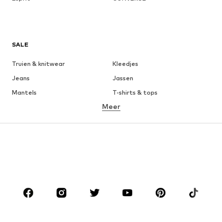
SALE
Truien & knitwear
Kleedjes
Jeans
Jassen
Mantels
T-shirts & tops
Meer
Broeken
Ondergoed
Rokken
Blouses & tunieken
Sweatwear
Blazers
Zwemkleding
Jumpsuits
Grote maten
Zwangerschapskleding
Schoenen
Sport
Accessoires
Premium
KLEDING