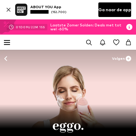
ABOUT YOU App
Ga naar de app
(152.700)
Laatste Zomer Solden: Deals met tot
01
D
09
U
22
M
15
S
wel -60%
Volgen