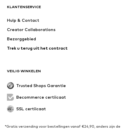
KLANTENSERVICE
Nieuw
Trending
Kleedjes
Jeans
Hulp & Contact
T-shirt & tops
Broeken
Creator Collaborations
Jassen
Truien & knitwear
Bezorggebied
Ondergoed
Blouses & tunieken
Trek u terug uit het contract
Mantels
Rokken
Zwemkleding
Sweatwear
Blazers
Jumpsuits
VEILIG WINKELEN
Grote maten
Zwangerschapskleding
Evenementen
Exclusief
Trusted Shops Garantie
Upcycling
Becommerce certificaat
SCHOENEN
SSL certificaat
Nieuw
Trending
Sneakers
Enkellaarsjes
*Gratis verzending voor bestellingen vanaf €24,90, anders zijn de