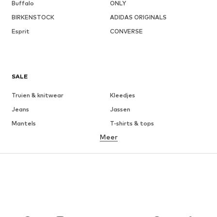
Buffalo
ONLY
BIRKENSTOCK
ADIDAS ORIGINALS
Esprit
CONVERSE
SALE
Truien & knitwear
Kleedjes
Jeans
Jassen
Mantels
T-shirts & tops
Meer
Broeken
Ondergoed
Rokken
Blouses & tunieken
Sweatwear
Blazers
Zwemkleding
Jumpsuits
Grote maten
Zwangerschapskleding
Schoenen
Sport