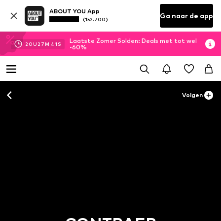
ABOUT YOU App
Ga naar de app
(152.700)
Laatste Zomer Solden: Deals met tot wel
20
U
27
M
41
S
-60%
Volgen