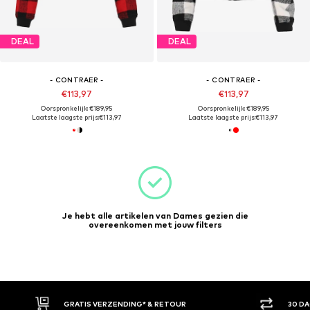
DEAL
DEAL
- CONTRAER -
- CONTRAER -
€113,97
€113,97
Oorspronkelijk: €189,95
Oorspronkelijk: €189,95
Laatste laagste prijs:
€113,97
Laatste laagste prijs:
€113,97
Je hebt alle artikelen van Dames gezien die
overeenkomen met jouw filters
GRATIS VERZENDING* & RETOUR
30 D