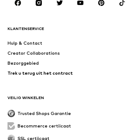
Accessoires
Premium
KLEDING
KLANTENSERVICE
Nieuw
Trending
Kleedjes
Jeans
Hulp & Contact
T-shirt & tops
Broeken
Creator Collaborations
Jassen
Truien & knitwear
Bezorggebied
Ondergoed
Blouses & tunieken
Trek u terug uit het contract
Mantels
Rokken
Zwemkleding
Sweatwear
Blazers
Jumpsuits
VEILIG WINKELEN
Grote maten
Zwangerschapskleding
Evenementen
Exclusief
Trusted Shops Garantie
Upcycling
Becommerce certificaat
SCHOENEN
SSL certificaat