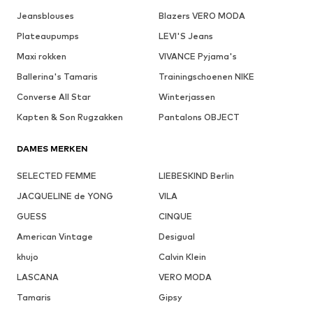
Jeansblouses
Blazers VERO MODA
Plateaupumps
LEVI'S Jeans
Maxi rokken
VIVANCE Pyjama's
Ballerina's Tamaris
Trainingschoenen NIKE
Converse All Star
Winterjassen
Kapten & Son Rugzakken
Pantalons OBJECT
DAMES MERKEN
SELECTED FEMME
LIEBESKIND Berlin
JACQUELINE de YONG
VILA
GUESS
CINQUE
American Vintage
Desigual
khujo
Calvin Klein
LASCANA
VERO MODA
Tamaris
Gipsy