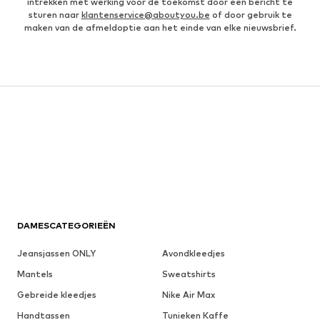
intrekken met werking voor de toekomst door een bericht te
sturen naar
klantenservice@aboutyou.be
of door gebruik te
maken van de afmeldoptie aan het einde van elke nieuwsbrief.
DAMESCATEGORIEËN
Jeansjassen ONLY
Avondkleedjes
Mantels
Sweatshirts
Gebreide kleedjes
Nike Air Max
Handtassen
Tunieken Kaffe