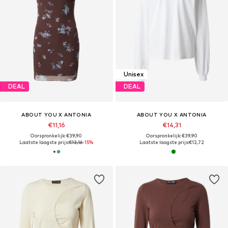
Unisex
DEAL
DEAL
ABOUT YOU X ANTONIA
ABOUT YOU X ANTONIA
€11,16
€14,31
Oorspronkelijk: €39,90
Oorspronkelijk: €39,90
Laatste laagste prijs:
€13,16
-15%
Laatste laagste prijs:
€12,72