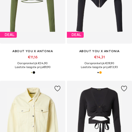
DEAL
DEAL
ABOUT YOU X ANTONIA
ABOUT YOU X ANTONIA
€11,16
€14,31
Oorspronkelijk: €34,90
Oorspronkelijk: €39,90
Laatste laagste prijs:
€9,90
Laatste laagste prijs:
€13,93