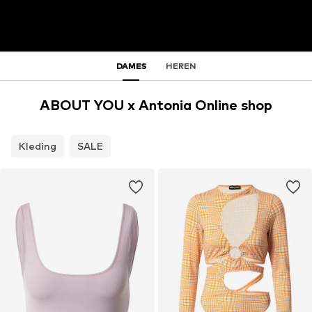
DAMES
HEREN
ABOUT YOU x Antonia Online shop
Kleding
SALE