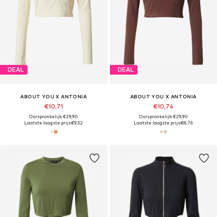
DEAL
DEAL
ABOUT YOU X ANTONIA
ABOUT YOU X ANTONIA
€10,71
€10,74
Oorspronkelijk: €29,90
Oorspronkelijk: €29,90
Laatste laagste prijs:
€9,52
Laatste laagste prijs:
€8,76