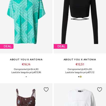
DEAL
DEAL
ABOUT YOU X ANTONIA
ABOUT YOU X ANTONIA
€16,14
€12,51
Oorspronkelijk: €44,90
Oorspronkelijk: €34,90
Laatste laagste prijs:
€13,96
Laatste laagste prijs:
€11,12