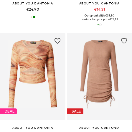
ABOUT YOU X ANTONIA
ABOUT YOU X ANTONIA
€24,90
€14,31
Oorspronkelijk: €39,90
Laatste laagste prijs:
€12,72
DEAL
SALE
ABOUT YOU X ANTONIA
ABOUT YOU X ANTONIA