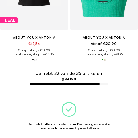
DEAL
ABOUT YOU X ANTONIA
ABOUT YOU X ANTONIA
€12,54
Vanaf €20,90
Oorspronkelijk: €34,90
Oorspronkelijk: €24,90
Laatste laagste prijs:
€10,36
Laatste laagste prijs:
€8,95
Je hebt 32 van de 36 artikelen
gezien
Je hebt alle artikelen van Dames gezien die
overeenkomen met jouw filters