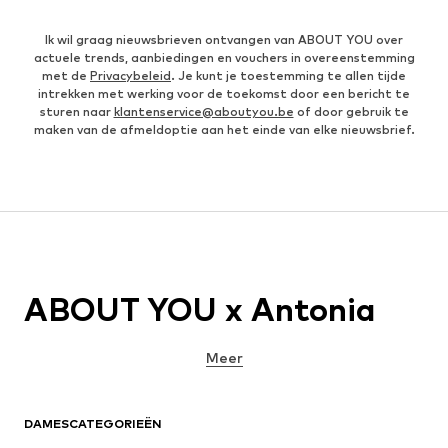
Ik wil graag nieuwsbrieven ontvangen van ABOUT YOU over
actuele trends, aanbiedingen en vouchers in overeenstemming
met de
Privacybeleid
. Je kunt je toestemming te allen tijde
intrekken met werking voor de toekomst door een bericht te
sturen naar
klantenservice@aboutyou.be
of door gebruik te
maken van de afmeldoptie aan het einde van elke nieuwsbrief.
ABOUT YOU x Antonia
Meer
DAMESCATEGORIEËN