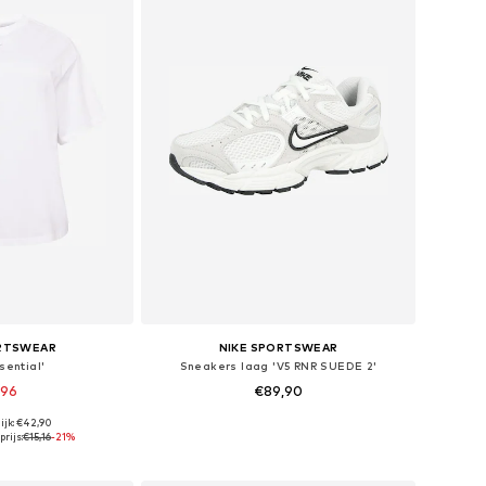
ORTSWEAR
NIKE SPORTSWEAR
sential'
Sneakers laag 'V5 RNR SUEDE 2'
,96
€89,90
ijk: €42,90
Beschikbare maten: 5XL-6XL, 7XL-8XL, 9XL-10XL
Beschikbaar in vele maten
rijs:
€15,16
-21%
elmandje
In winkelmandje