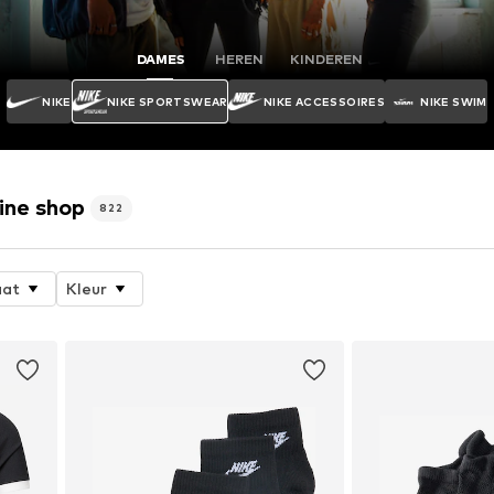
DAMES
HEREN
KINDEREN
NIKE
NIKE SPORTSWEAR
NIKE ACCESSOIRES
NIKE SWIM
ine shop
822
at
Kleur