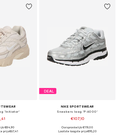
DEAL
ORTSWEAR
NIKE SPORTSWEAR
 'Initiator'
Sneakers laag 'P-6000'
,41
€107,10
+
9
ijk: €84,90
Oorspronkelijk: €119,00
n vele maten
Beschikbaar in vele maten
e prijs:
€67,41
Laatste laagste prijs:
€95,20