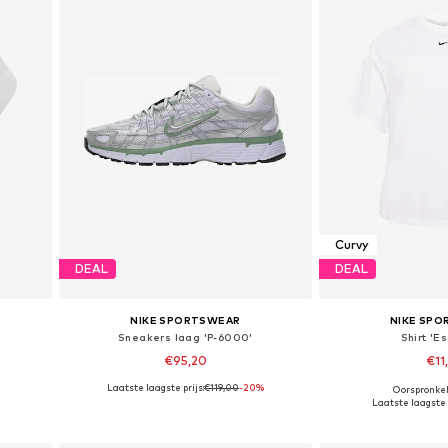
Curvy
DEAL
DEAL
NIKE SPORTSWEAR
NIKE SP
Sneakers laag 'P-6000'
Shirt 'Es
€95,20
€11
Laatste laagste prijs:
€119,00
-20%
Oorspronkel
Beschikbare maten: 34-38, 38-42, 42-46, 46-50
Beschikbaar in vele maten
Laatste laagste p
In winkelmandje
In wink