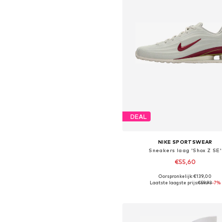
DEAL
NIKE SPORTSWEAR
Sneakers laag 'Shox Z SE'
€55,60
Oorspronkelijk: €139,00
Beschikbaar in vele maten
Laatste laagste prijs:
€59,93
-7%
In winkelmandje