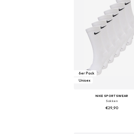
6er Pack
Unisex
NIKE SPORTSWEAR
Sokken
€29,90
+
4
In winkelmandje