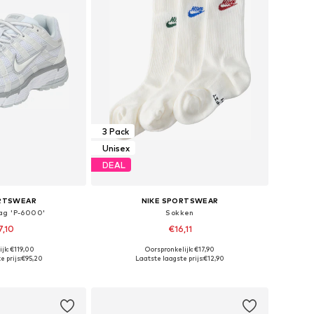
3 Pack
Unisex
DEAL
ORTSWEAR
NIKE SPORTSWEAR
ag 'P-6000'
Sokken
7,10
€16,11
jk: €119,00
Oorspronkelijk: €17,90
n vele maten
Beschikbare maten: 34-38, 42-46, 46-50
 prijs:
€95,20
Laatste laagste prijs:
€12,90
elmandje
In winkelmandje