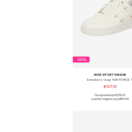
DEAL
NIKE SPORTSWEAR
Sneakers laag 'AIR FORCE 1
€107,10
Oorspronkelijk: €119,00
Beschikbaar in vele maten
Laatste laagste prijs:
€94,90
In winkelmandje