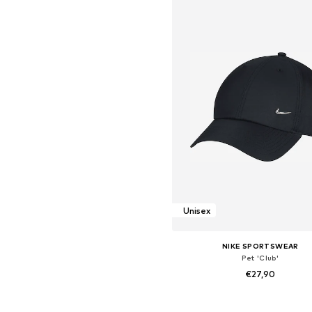
Unisex
NIKE SPORTSWEAR
Pet 'Club'
€27,90
Beschikbare maten: 55-56, 58-59, 