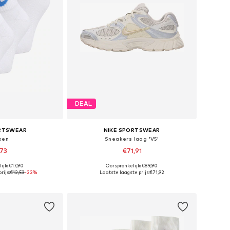
DEAL
ORTSWEAR
NIKE SPORTSWEAR
ken
Sneakers laag 'V5'
,73
€71,91
ijk: €17,90
Oorspronkelijk: €89,90
Beschikbare maten: 34-38, 38-42, 42-46, 46-50
Beschikbaar in vele maten
rijs:
€12,53
-22%
Laatste laagste prijs:
€71,92
elmandje
In winkelmandje