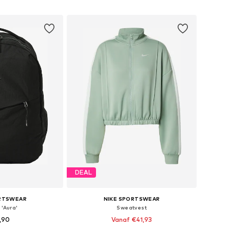
elmandje
In winkelmandje
DEAL
ORTSWEAR
NIKE SPORTSWEAR
'Aura'
Sweatvest
,90
Vanaf €41,93