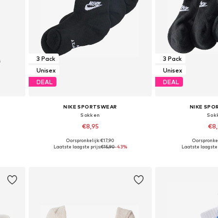
3 Pack
3 Pack
Unisex
Unisex
DEAL
DEAL
NIKE SPORTSWEAR
NIKE SP
Sokken
Sok
€8,95
€8
Oorspronkelijk: €17,90
Oorspronkel
 XL
Beschikbare maten: 34-38, 38-42, 42-46, 46-50
Laatste laagste prijs:
€15,90
-43%
Laatste laagste p
In winkelmandje
In wink