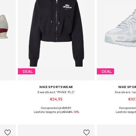
DEAL
DEAL
NIKE SPORTSWEAR
NIKE SP
Sweatvest 'PHNX FLC'
Sneakers la
€34,95
€10
Oorspronkelijk: €69,90
Oorspronkeli
Beschikbare maten: XS, S, M, L, XL
Beschikbaar i
Laatste laagste prijs:
€41,94
-16%
Laatste laagste
In winkelmandje
In wink