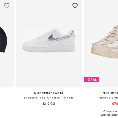
DEAL
NIKE SPORTSWEAR
NIKE SP
Sneakers laag 'Air Force 1 '07 SE'
Sneakers laag
€119,00
€76
Oorspronkel
59-60
Beschikbaar in vele maten
Beschikbaar i
Laatste laagst