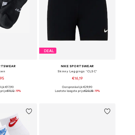
DEAL
ORTSWEAR
NIKE SPORTSWEAR
ken
Skinny Leggings 'CLSC'
,95
€16,19
ijk: €17,90
Oorspronkelijk: €29,90
Beschikbare maten: 34-38, 38-42, 42-46, 46-50
Beschikbare maten: XS, S, M, XL
rijs:
€11,12
-19%
Laatste laagste prijs:
€20,18
-19%
elmandje
In winkelmandje