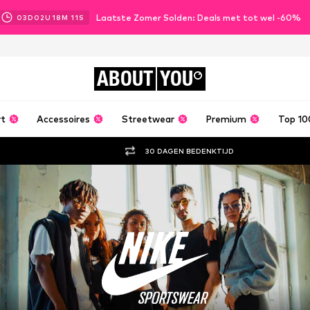
Laatste Zomer Solden: Deals met tot wel -60%
03
D
02
U
18
M
09
S
ABOUT
YOU
rt
Accessoires
Streetwear
Premium
Top 10
30 DAGEN BEDENKTIJD