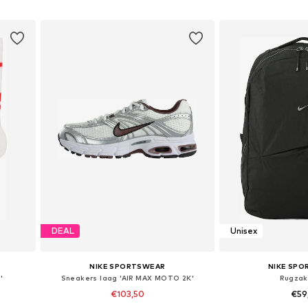
In winkelmandje
In wink
DEAL
Unisex
NIKE SPORTSWEAR
NIKE SP
'
Sneakers laag 'AIR MAX MOTO 2K'
Rugzak 
€103,50
€59