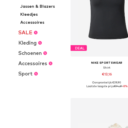
Jassen & Blazers
Kleedjes
Accessoires
SALE
Kleding
DEAL
Schoenen
Accessoires
NIKE SPORTSWEAR
Shirt
Sport
€13,16
Oorspronkelijk: €39,90
Beschikbare maten: XS, S, M, L,
Laatste laagste prijs:
€14,31
-8%
In winkelmandje