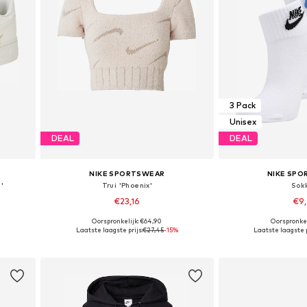
3 Pack
Unisex
DEAL
DEAL
NIKE SPORTSWEAR
NIKE SP
'
Trui 'Phoenix'
Sok
€23,16
€9
Oorspronkelijk: €64,90
Oorspronkel
Beschikbare maten: XS, S, M, L, XL
Laatste laagste prijs:
€27,45
-15%
Laatste laagste p
In winkelmandje
In wink