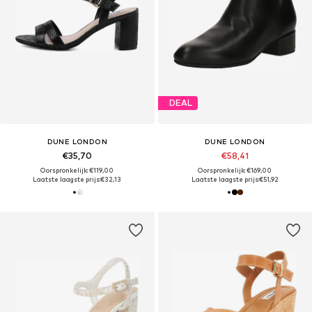
DEAL
DUNE LONDON
DUNE LONDON
€35,70
€58,41
Oorspronkelijk: €119,00
Oorspronkelijk: €169,00
Laatste laagste prijs:
€32,13
Laatste laagste prijs:
€51,92