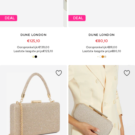
DEAL
DEAL
DUNE LONDON
DUNE LONDON
€125,10
€80,10
Oorspronkelijk: €139,00
Oorspronkelijk: €89,00
Laatste laagste prijs:
€125,10
Laatste laagste prijs:
€80,10