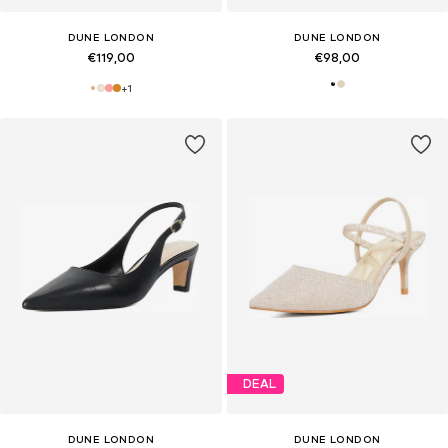
DUNE LONDON
DUNE LONDON
€119,00
€98,00
+
1
DEAL
DUNE LONDON
DUNE LONDON