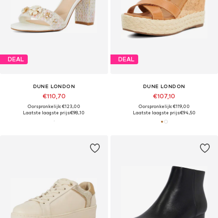
DEAL
DEAL
DUNE LONDON
DUNE LONDON
€110,70
€107,10
Oorspronkelijk: €123,00
Oorspronkelijk: €119,00
Laatste laagste prijs:
€98,10
Laatste laagste prijs:
€94,50