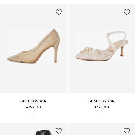
DUNE LONDON
DUNE LONDON
€159,00
€123,00