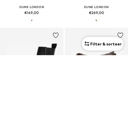
DUNE LONDON
DUNE LONDON
€149,00
€269,00
Filter & sorteer
Nieuw
DEAL
DUNE LONDON
DUNE LONDON
€184,00
€134,10