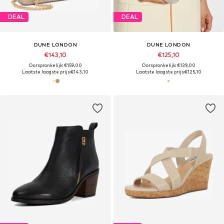
DEAL
DEAL
DUNE LONDON
DUNE LONDON
€143,10
€125,10
Oorspronkelijk: €159,00
Oorspronkelijk: €139,00
Laatste laagste prijs:
€143,10
Laatste laagste prijs:
€125,10