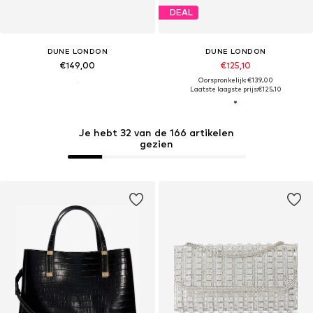
DEAL
DUNE LONDON
DUNE LONDON
€149,00
€125,10
Oorspronkelijk: €139,00
Laatste laagste prijs:
€125,10
Je hebt 32 van de 166 artikelen
gezien