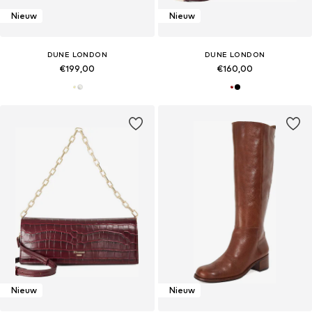
Nieuw
Nieuw
DUNE LONDON
DUNE LONDON
€199,00
€160,00
Nieuw
Nieuw