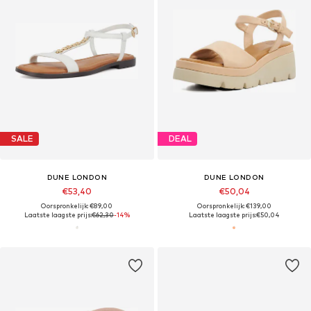
SALE
DEAL
DUNE LONDON
DUNE LONDON
€53,40
€50,04
Oorspronkelijk: €89,00
Oorspronkelijk: €139,00
Laatste laagste prijs:
€62,30
-14%
Laatste laagste prijs:
€50,04