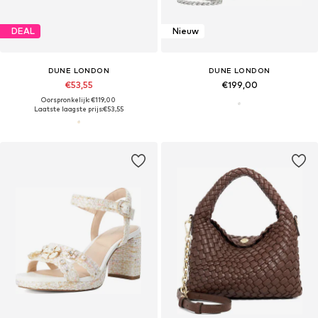
DEAL
Nieuw
DUNE LONDON
DUNE LONDON
€53,55
€199,00
Oorspronkelijk: €119,00
Laatste laagste prijs:
€53,55