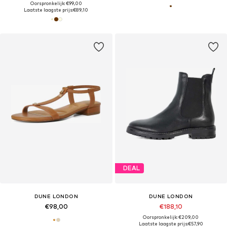
Oorspronkelijk: €99,00
Laatste laagste prijs:
€89,10
DEAL
DUNE LONDON
DUNE LONDON
€98,00
€188,10
Oorspronkelijk: €209,00
Laatste laagste prijs:
€57,90