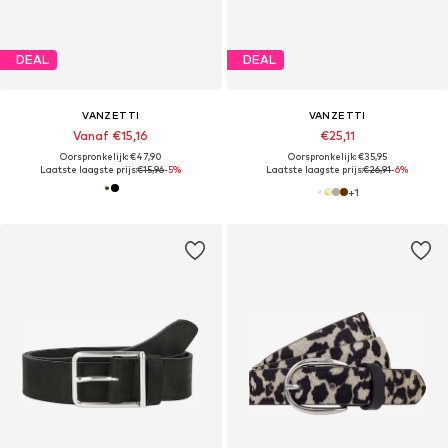
DEAL
DEAL
VANZETTI
VANZETTI
Vanaf €15,16
€25,11
Oorspronkelijk: €47,90
Oorspronkelijk: €35,95
Laatste laagste prijs:
€15,96
-5%
Laatste laagste prijs:
€26,91
-6%
+
1