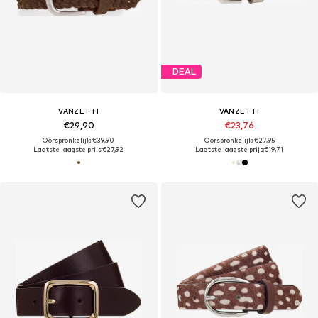
DEAL
VANZETTI
VANZETTI
€29,90
€23,76
Oorspronkelijk: €39,90
Oorspronkelijk: €27,95
Laatste laagste prijs:
€27,92
Laatste laagste prijs:
€19,71