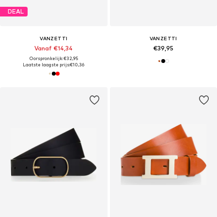
DEAL
VANZETTI
VANZETTI
Vanaf €14,34
€39,95
Oorspronkelijk: €32,95
Laatste laagste prijs:
€10,36