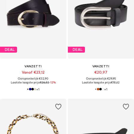
DEAL
DEAL
VANZETTI
VANZETTI
Vanaf €23,12
€20,97
Oorspronkelijk: €32,90
Oorspronkelijk: €29,95
Laatste laagste prijs:
€26,32
-12%
Laatste laagste prijs:
€18,62
+
1
+
1