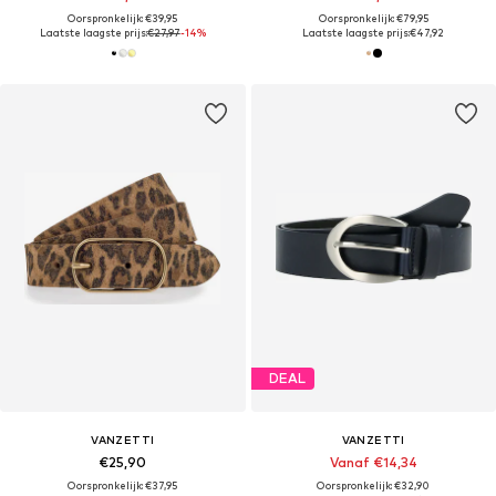
Oorspronkelijk: €39,95
Oorspronkelijk: €79,95
Laatste laagste prijs:
€27,97
-14%
Laatste laagste prijs:
€47,92
DEAL
VANZETTI
VANZETTI
€25,90
Vanaf €14,34
Oorspronkelijk: €37,95
Oorspronkelijk: €32,90