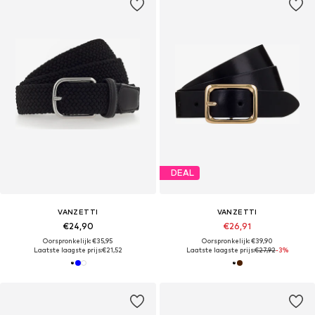
DEAL
VANZETTI
VANZETTI
€24,90
€26,91
Oorspronkelijk: €35,95
Oorspronkelijk: €39,90
Laatste laagste prijs:
€21,52
Laatste laagste prijs:
€27,92
-3%