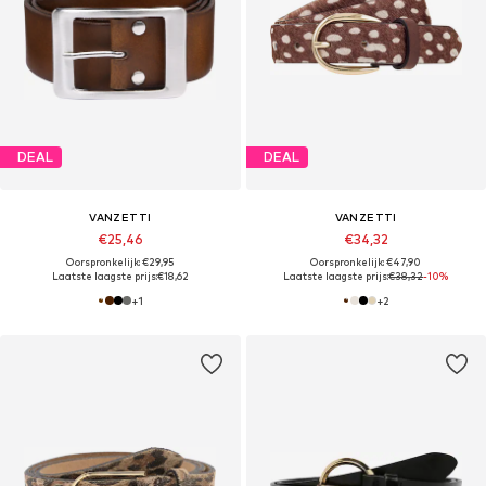
DEAL
DEAL
VANZETTI
VANZETTI
€25,46
€34,32
Oorspronkelijk: €29,95
Oorspronkelijk: €47,90
Laatste laagste prijs:
€18,62
Laatste laagste prijs:
€38,32
-10%
+
1
+
2