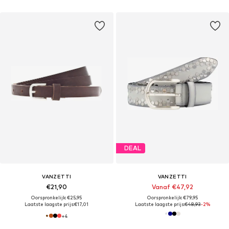
DEAL
VANZETTI
VANZETTI
€21,90
Vanaf €47,92
Oorspronkelijk: €25,95
Oorspronkelijk: €79,95
Laatste laagste prijs:
€17,01
Laatste laagste prijs:
€48,93
-2%
+
4