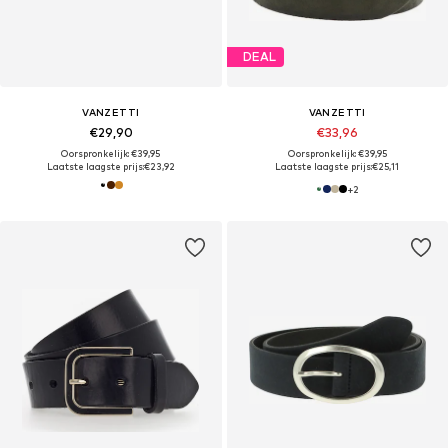
DEAL
VANZETTI
VANZETTI
€29,90
€33,96
Oorspronkelijk: €39,95
Oorspronkelijk: €39,95
Laatste laagste prijs:
€23,92
Laatste laagste prijs:
€25,11
+
2