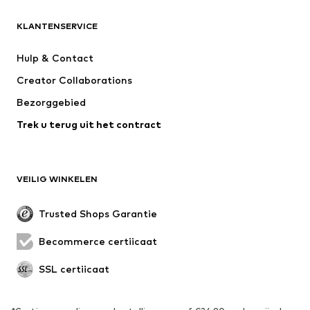
KLEDING
KLANTENSERVICE
Nieuw
Trending
Kleedjes
Jeans
Hulp & Contact
T-shirt & tops
Broeken
Creator Collaborations
Jassen
Truien & knitwear
Bezorggebied
Ondergoed
Blouses & tunieken
Trek u terug uit het contract
Mantels
Rokken
Zwemkleding
Sweatwear
Blazers
Jumpsuits
VEILIG WINKELEN
Grote maten
Zwangerschapskleding
Evenementen
Exclusief
Trusted Shops Garantie
Upcycling
Becommerce certificaat
SCHOENEN
SSL certificaat
Nieuw
Trending
Sneakers
Enkellaarsjes