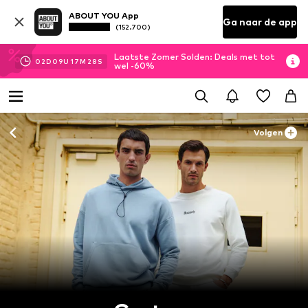
ABOUT YOU App
Ga naar de app
(152.700)
Laatste Zomer Solden: Deals met tot
02
D
09
U
17
M
27
S
wel -60%
Volgen