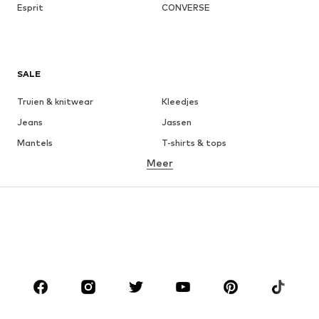
Esprit
CONVERSE
SALE
Truien & knitwear
Kleedjes
Jeans
Jassen
Mantels
T-shirts & tops
Meer
Broeken
Ondergoed
Rokken
Blouses & tunieken
Sweatwear
Blazers
Zwemkleding
Jumpsuits
Grote maten
Zwangerschapskleding
Schoenen
Sport
Accessoires
Premium