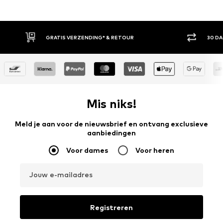
30 DAGEN BEDENKTIJD
A
Mis niks!
Meld je aan voor de nieuwsbrief en ontvang exclusieve
aanbiedingen
Voor dames
Voor heren
Jouw e-mailadres
Registreren