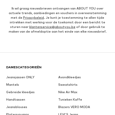
Ik wil graag nieuwsbrieven ontvangen van ABOUT YOU over
actuele trends, aanbiedingen en vouchers in overeenstemming
met de
Privacybeleid
. Je kunt je toestemming te allen tijde
intrekken met werking voor de toekomst door een bericht te
sturen naar
klantenservice@aboutyou.be
of door gebruik te
maken van de afmeldoptie aan het einde van elke nieuwsbrief.
DAMESCATEGORIEËN
Jeansjassen ONLY
Avondkleedjes
Mantels
Sweatshirts
Gebreide kleedjes
Nike Air Max
Handtassen
Tunieken Kaffe
Jeansblouses
Blazers VERO MODA
Plateaupumps
LEVI'S Jeans