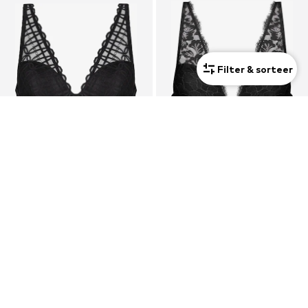
Filter & sorteer
DEAL
DEAL
MEY
MEY
€71,99
€67,49
Oorspronkelijk: €79,99
Oorspronkelijk: €74,99
Laatste laagste prijs:
€71,99
Laatste laagste prijs:
€67,49