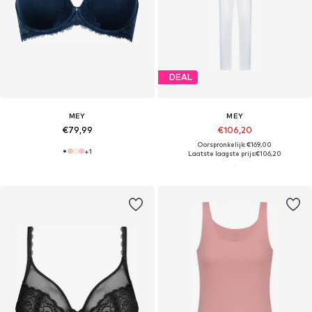
DEAL
MEY
MEY
€79,99
€106,20
Oorspronkelijk: €169,00
+
1
Laatste laagste prijs:
€106,20