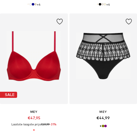
+
4
+
4
SALE
MEY
MEY
€47,95
€44,99
Laatste laagste prijs:
€69,99
-31%