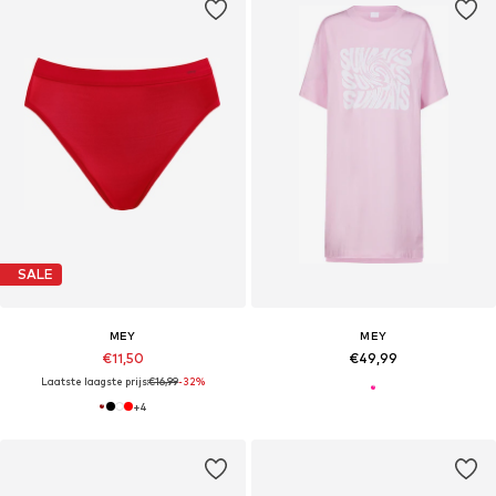
SALE
MEY
MEY
€11,50
€49,99
Laatste laagste prijs:
€16,99
-32%
+
4