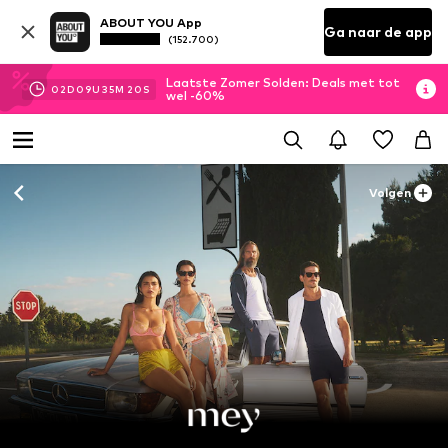
ABOUT YOU App
Ga naar de app
(152.700)
Laatste Zomer Solden: Deals met tot
02
D
09
U
35
M
19
S
wel -60%
Volgen