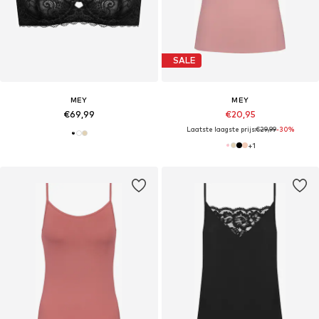
SALE
MEY
MEY
€69,99
€20,95
Laatste laagste prijs:
€29,99
-30%
+
1