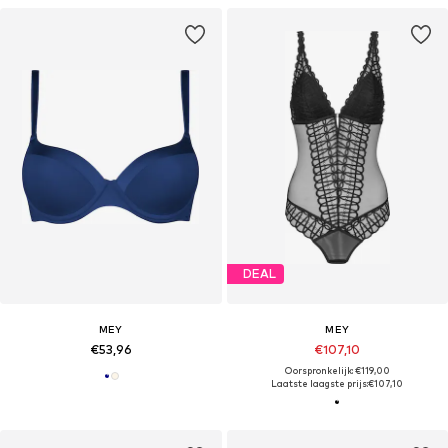
DEAL
MEY
MEY
€53,96
€107,10
Oorspronkelijk: €119,00
Laatste laagste prijs:
€107,10