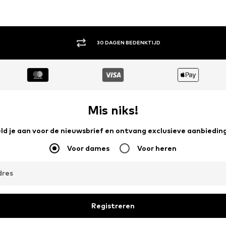
ENKTIJD
ACHTERAF B
Mis niks!
ld je aan voor de nieuwsbrief en ontvang exclusieve aanbiedin
Voor dames
Voor heren
dres
Registreren