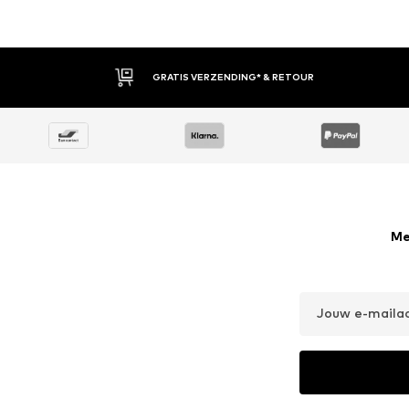
G* & RETOUR
30 DAGEN BED
Me
Jouw e-maila