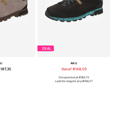
DEAL
KU
AKU
€187,35
Vanaf €168,03
Oorspronkelijk: €186,70
n vele maten
Beschikbaar in vele maten
Laatste laagste prijs:
€166,37
elmandje
In winkelmandje