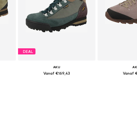
DEAL
AKU
A
Vanaf €169,43
Vanaf 
Beschikbare maten: 37,5, 38, 41,5
Beschikbaar i
In winkelmandje
In wink