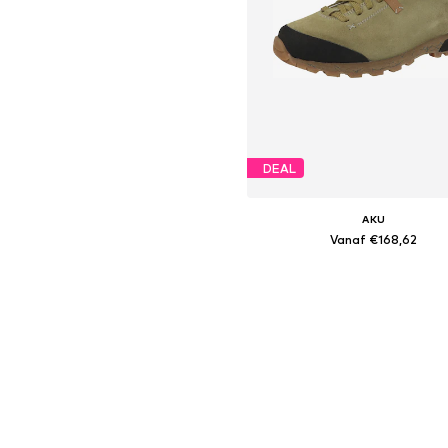
DEAL
AKU
Vanaf €168,62
Beschikbaar in vele maten
In winkelmandje