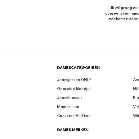
Ik wil graag n
overeenstemmin
toekomst door 
DAMESCATEGORIEËN
Jeansjassen ONLY
Av
Gebreide kleedjes
Nik
Jeansblouses
Bl
Maxi rokken
VI
Converse All Star
Wi
DAMES MERKEN