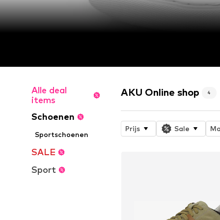
Alle deal
AKU Online shop
4
items
Schoenen
Prijs
Sale
Ma
Sportschoenen
SALE
Sport