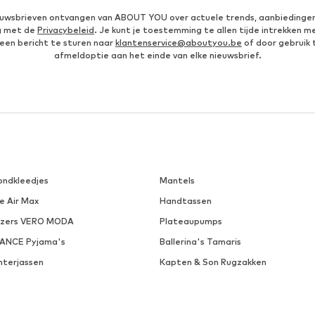
ieuwsbrieven ontvangen van ABOUT YOU over actuele trends, aanbiedingen
g met de
Privacybeleid
. Je kunt je toestemming te allen tijde intrekken m
een bericht te sturen naar
klantenservice@aboutyou.be
of door gebruik 
afmeldoptie aan het einde van elke nieuwsbrief.
ondkleedjes
Mantels
e Air Max
Handtassen
azers VERO MODA
Plateaupumps
VANCE Pyjama's
Ballerina's Tamaris
nterjassen
Kapten & Son Rugzakken