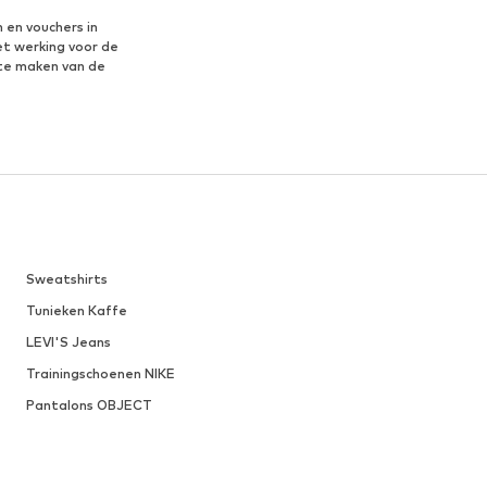
 en vouchers in
et werking voor de
te maken van de
Sweatshirts
Tunieken Kaffe
LEVI'S Jeans
Trainingschoenen NIKE
Pantalons OBJECT