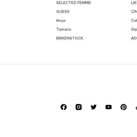
SELECTED FEMME
LI
GUESS
CI
khujo
Cal
Tamaris
Gi
BIRKENSTOCK
AD