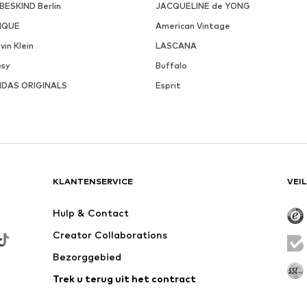
EBESKIND Berlin
JACQUELINE de YONG
NQUE
American Vintage
vin Klein
LASCANA
psy
Buffalo
IDAS ORIGINALS
Esprit
KLANTENSERVICE
VEI
Hulp & Contact
Creator Collaborations
Bezorggebied
Trek u terug uit het contract