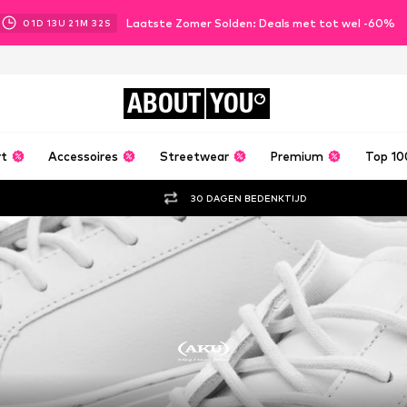
Laatste Zomer Solden: Deals met tot wel -60%
01
D
13
U
21
M
32
S
ABOUT
YOU
rt
Accessoires
Streetwear
Premium
Top 10
30 DAGEN BEDENKTIJD