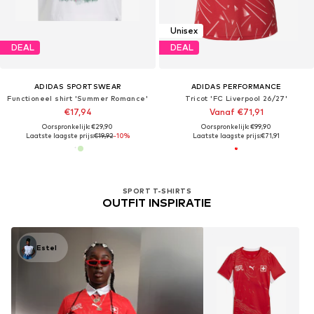
Unisex
DEAL
DEAL
ADIDAS SPORTSWEAR
ADIDAS PERFORMANCE
Functioneel shirt 'Summer Romance'
Tricot 'FC Liverpool 26/27'
€17,94
Vanaf €71,91
Oorspronkelijk: €29,90
Oorspronkelijk: €99,90
Laatste laagste prijs:
€19,92
-10%
Laatste laagste prijs:
€71,91
SPORT T-SHIRTS
OUTFIT INSPIRATIE
Estel