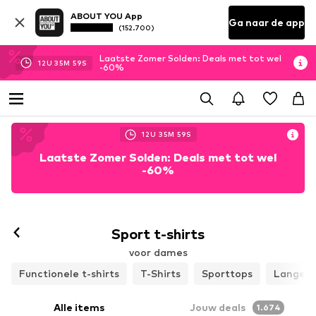
ABOUT YOU App
Ga naar de app
(152.700)
Laatste Zomer Solden: Deals met tot wel
12
U
35
M
57
S
-60%
12
U
35
M
57
S
Laatste Zomer Solden: Deals met tot wel
-60%
Sport t-shirts
voor dames
Functionele t-shirts
T-Shirts
Sporttops
Lange 
Alle items
Jouw deals
1.674