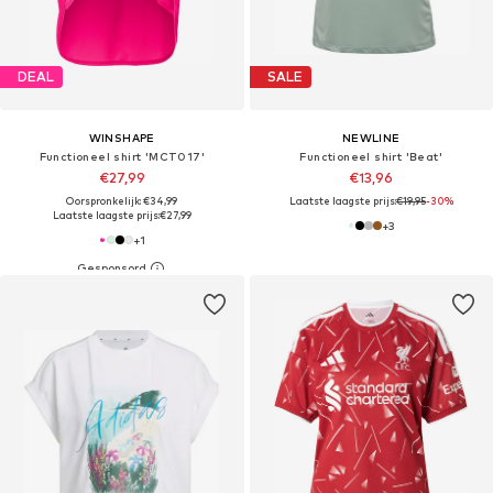
DEAL
SALE
WINSHAPE
NEWLINE
Functioneel shirt 'MCT017'
Functioneel shirt 'Beat'
€27,99
€13,96
Oorspronkelijk: €34,99
Laatste laagste prijs:
€19,95
-30%
Laatste laagste prijs:
€27,99
+
3
+
1