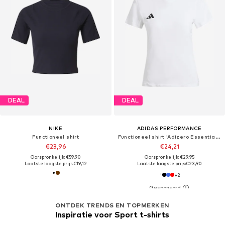
DEAL
DEAL
NIKE
ADIDAS PERFORMANCE
Functioneel shirt
Functioneel shirt 'Adizero Essentials'
€23,96
€24,21
Oorspronkelijk: €59,90
Oorspronkelijk: €29,95
Laatste laagste prijs:
€19,12
Laatste laagste prijs:
€23,90
+
2
ONTDEK TRENDS EN TOPMERKEN
Inspiratie voor Sport t-shirts