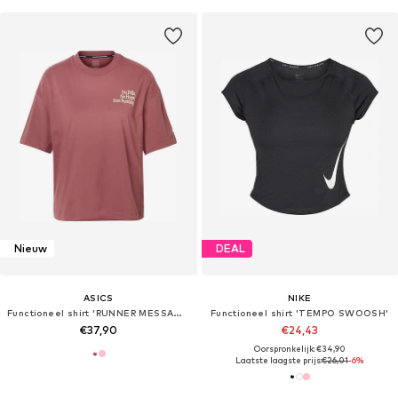
Nieuw
DEAL
ASICS
NIKE
Functioneel shirt 'RUNNER MESSAGE'
Functioneel shirt 'TEMPO SWOOSH'
€37,90
€24,43
Oorspronkelijk: €34,90
Laatste laagste prijs:
€26,01
-6%