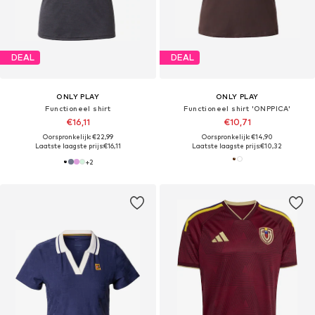
DEAL
DEAL
ONLY PLAY
ONLY PLAY
Functioneel shirt
Functioneel shirt 'ONPPICA'
€16,11
€10,71
Oorspronkelijk: €22,99
Oorspronkelijk: €14,90
Laatste laagste prijs:
€16,11
Laatste laagste prijs:
€10,32
+
2