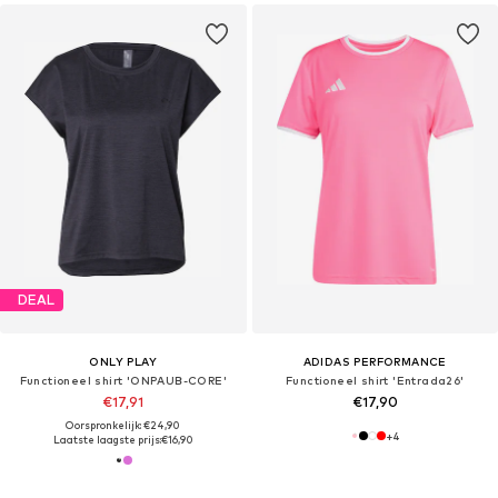
DEAL
ONLY PLAY
ADIDAS PERFORMANCE
Functioneel shirt 'ONPAUB-CORE'
Functioneel shirt 'Entrada26'
€17,91
€17,90
Oorspronkelijk: €24,90
+
4
Laatste laagste prijs:
€16,90