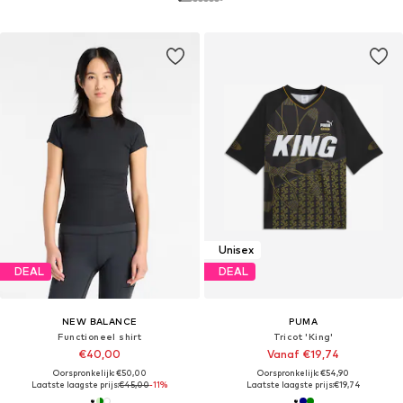
Unisex
DEAL
DEAL
NEW BALANCE
PUMA
Functioneel shirt
Tricot 'King'
€40,00
Vanaf €19,74
Oorspronkelijk: €50,00
Oorspronkelijk: €54,90
Laatste laagste prijs:
€45,00
-11%
Laatste laagste prijs:
€19,74