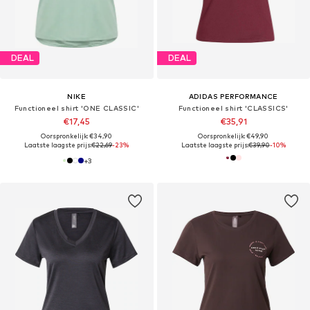
DEAL
DEAL
NIKE
ADIDAS PERFORMANCE
Functioneel shirt 'ONE CLASSIC'
Functioneel shirt 'CLASSICS'
€17,45
€35,91
Oorspronkelijk: €34,90
Oorspronkelijk: €49,90
Laatste laagste prijs:
€22,69
-23%
Laatste laagste prijs:
€39,90
-10%
+
3