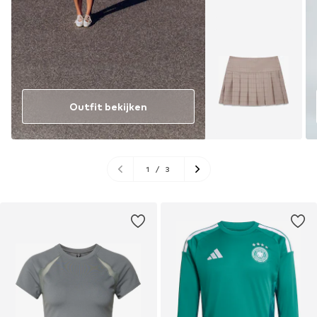
Outfit bekijken
1
/
3