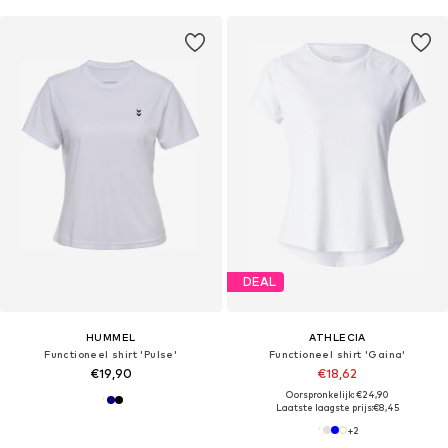
DEAL
HUMMEL
ATHLECIA
Functioneel shirt 'Pulse'
Functioneel shirt 'Gaina'
€19,90
€18,62
Oorspronkelijk: €24,90
Laatste laagste prijs:
€8,45
+
2