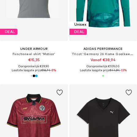
Unisex
DEAL
DEAL
UNDER ARMOUR
ADIDAS PERFORMANCE
Functioneel shirt 'Motion'
Tricot 'Germany 26 Home Goalkeeper Long Sleeve'
€15,35
Vanaf €38,94
Oorspronkelijk: €39,90
Oorspronkelijk: €109,00
Laatste laagste prijs:
€16,74
-8%
Laatste laagste prijs:
€44,94
-13%