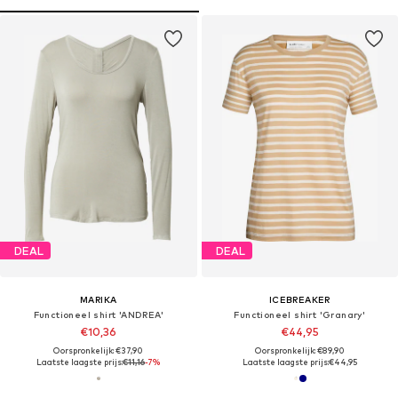
DEAL
DEAL
MARIKA
ICEBREAKER
Functioneel shirt 'ANDREA'
Functioneel shirt 'Granary'
€10,36
€44,95
Oorspronkelijk: €37,90
Oorspronkelijk: €89,90
Laatste laagste prijs:
€11,16
-7%
Laatste laagste prijs:
€44,95