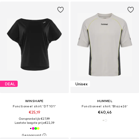
DEAL
Unisex
WINSHAPE
HUMMEL
Functioneel shirt 'DT101'
Functioneel shirt 'Blaze26'
€25,19
€40,46
Oorspronkelijk: €27,99
Laatste laagste prijs:
€22,39