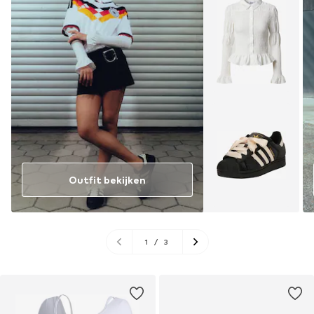
Outfit bekijken
1
/
3