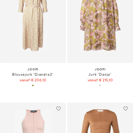
JOOP!
JOOP!
Blousejurk 'Diandra2'
Jurk 'Danja'
vanaf € 206,10
vanaf € 215,10