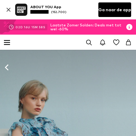
ABOUT YOU App
Ga naar de app
(152.700)
Laatste Zomer Solden: Deals met tot
02
D
16
U
15
M
56
S
wel -60%