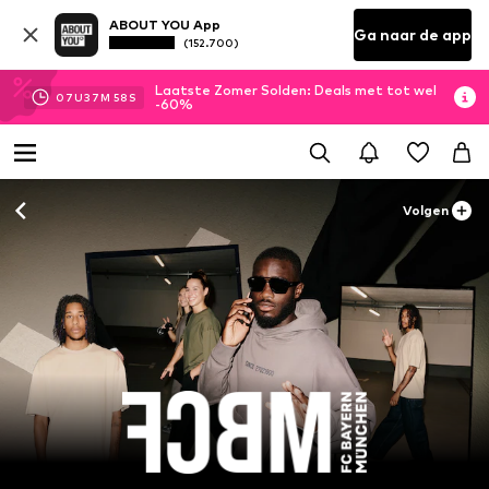
ABOUT YOU App
Ga naar de app
(152.700)
Laatste Zomer Solden: Deals met tot wel
07
U
37
M
57
S
-60%
Volgen