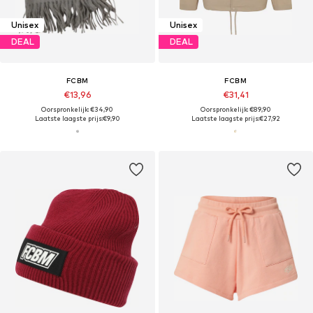
Unisex
Unisex
DEAL
DEAL
FCBM
FCBM
€13,96
€31,41
Oorspronkelijk: €34,90
Oorspronkelijk: €89,90
Laatste laagste prijs:
€9,90
Laatste laagste prijs:
€27,92