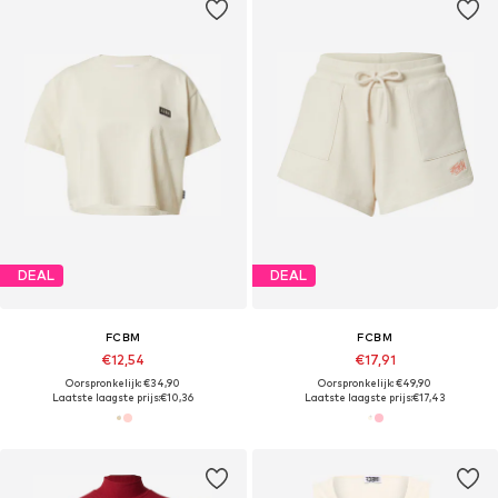
DEAL
DEAL
FCBM
FCBM
€12,54
€17,91
Oorspronkelijk: €34,90
Oorspronkelijk: €49,90
Laatste laagste prijs:
€10,36
Laatste laagste prijs:
€17,43