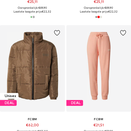
€25,11
€25,11
Oorspronkelijk: €69,90
Oorspronkelijk: €69,90
Laatste laagste prijs:
€22,32
Laatste laagste prijs:
€22,32
Unisex
DEAL
DEAL
FCBM
FCBM
€62,00
€21,51