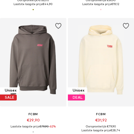
Oorspronkelijk: €155,00
Oorspronkelijk: €59,90
Laatste laagste prijs:
€44,90
Laatste laagste prijs:
€19,12
Unisex
Unisex
SALE
DEAL
FCBM
FCBM
€29,90
€31,92
Laatste laagste prijs:
€79,90
-62%
Oorspronkelijk: €79,90
Laatste laagste prijs:
€28,74