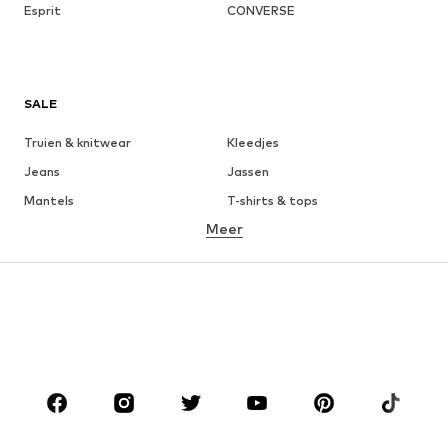
Esprit
CONVERSE
SALE
Truien & knitwear
Kleedjes
Jeans
Jassen
Mantels
T-shirts & tops
Meer
Broeken
Ondergoed
Rokken
Blouses & tunieken
Sweatwear
Blazers
Zwemkleding
Jumpsuits
Grote maten
Zwangerschapskleding
Schoenen
Sport
Accessoires
Premium