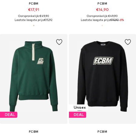
FCBM
FCBM
€17,91
€14,90
Oorspronkelijk: €49,90
Oorspronkelijk: €49,90
Laatste laagste prijs:
€15,92
Laatste laagste prijs:
€15,92
-6%
Unisex
DEAL
DEAL
FCBM
FCBM