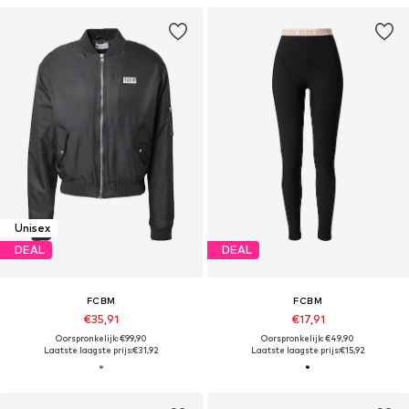
Unisex
DEAL
DEAL
FCBM
FCBM
€35,91
€17,91
Oorspronkelijk: €99,90
Oorspronkelijk: €49,90
Laatste laagste prijs:
€31,92
Laatste laagste prijs:
€15,92