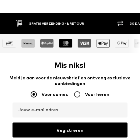
S VERZENDING* & RETOUR
30 DAGEN BEDENKTIJD
Mis niks!
Meld je aan voor de nieuwsbrief en ontvang exclusieve
aanbiedingen
Voor dames
Voor heren
Jouw e-mailadres
Registreren