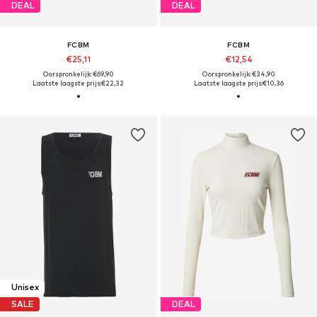
DEAL
DEAL
FCBM
FCBM
€25,11
€12,54
Oorspronkelijk: €69,90
Oorspronkelijk: €34,90
Laatste laagste prijs:
€22,32
Laatste laagste prijs:
€10,36
Unisex
SALE
DEAL