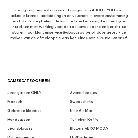
Ik wil graag nieuwsbrieven ontvangen van ABOUT YOU over
actuele trends, aanbiedingen en vouchers in overeenstemming
met de
Privacybeleid
. Je kunt je toestemming te allen tijde
intrekken met werking voor de toekomst door een bericht te
sturen naar
klantenservice@aboutyou.be
of door gebruik te
maken van de afmeldoptie aan het einde van elke nieuwsbrief.
DAMESCATEGORIEËN
Jeansjassen ONLY
Avondkleedjes
Mantels
Sweatshirts
Gebreide kleedjes
Nike Air Max
Handtassen
Tunieken Kaffe
Jeansblouses
Blazers VERO MODA
Plateaupumps
LEVI'S Jeans