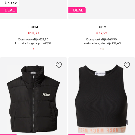
Unisex
DEAL
DEAL
FCBM
FCBM
€10,71
€17,91
Oorspronkelijk: €29,90
Oorspronkelijk: €49,90
Laatste laagste prijs:
€9,52
Laatste laagste prijs:
€17,43