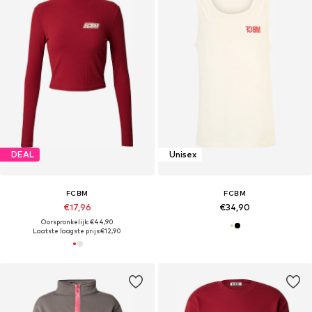
DEAL
Unisex
FCBM
FCBM
€17,96
€34,90
Oorspronkelijk: €44,90
Laatste laagste prijs:
€12,90