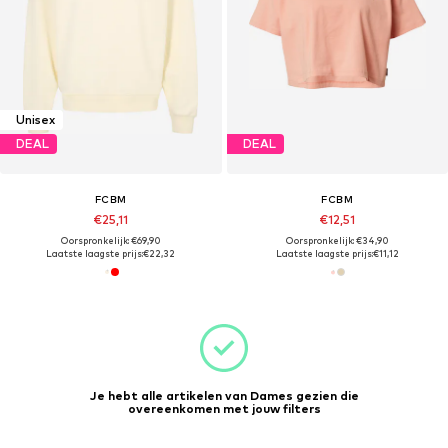
Unisex
DEAL
DEAL
FCBM
FCBM
€25,11
€12,51
Oorspronkelijk: €69,90
Oorspronkelijk: €34,90
Laatste laagste prijs:
€22,32
Laatste laagste prijs:
€11,12
Je hebt alle artikelen van Dames gezien die
overeenkomen met jouw filters