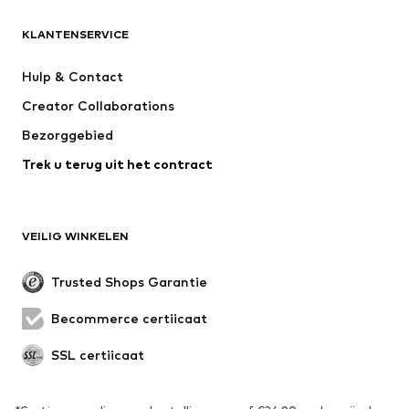
KLEDING
KLANTENSERVICE
Nieuw
Trending
Kleedjes
Jeans
Hulp & Contact
T-shirt & tops
Broeken
Creator Collaborations
Jassen
Truien & knitwear
Bezorggebied
Ondergoed
Blouses & tunieken
Trek u terug uit het contract
Mantels
Rokken
Zwemkleding
Sweatwear
Blazers
Jumpsuits
VEILIG WINKELEN
Grote maten
Zwangerschapskleding
Evenementen
Exclusief
Trusted Shops Garantie
Upcycling
Becommerce certificaat
SCHOENEN
SSL certificaat
Nieuw
Trending
Sneakers
Enkellaarsjes