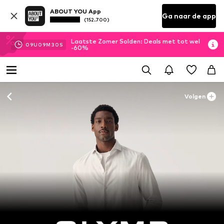
ABOUT YOU App
Ga naar de app
(152.700)
Laatste Zomer Solden: Deals met tot wel
09
U
09
M
30
S
-60%
Volgen