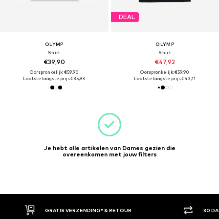
DEAL
OLYMP
OLYMP
Shirt
Shirt
€39,90
€47,92
Oorspronkelijk: €59,90
Oorspronkelijk: €59,90
Laatste laagste prijs:
€35,93
Laatste laagste prijs:
€43,11
Je hebt alle artikelen van Dames gezien die
overeenkomen met jouw filters
GRATIS VERZENDING* & RETOUR
30 D