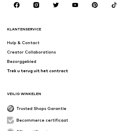
Accessoires
Premium
KLEDING
KLANTENSERVICE
Nieuw
Trending
Kleedjes
Jeans
Hulp & Contact
T-shirt & tops
Broeken
Creator Collaborations
Jassen
Truien & knitwear
Bezorggebied
Ondergoed
Blouses & tunieken
Trek u terug uit het contract
Mantels
Rokken
Zwemkleding
Sweatwear
Blazers
Jumpsuits
VEILIG WINKELEN
Grote maten
Zwangerschapskleding
Evenementen
Exclusief
Trusted Shops Garantie
Upcycling
Becommerce certificaat
SCHOENEN