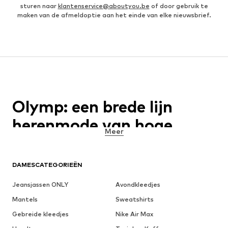
sturen naar
klantenservice@aboutyou.be
of door gebruik te
maken van de afmeldoptie aan het einde van elke nieuwsbrief.
Olymp: een brede lijn
herenmode van hoge
Meer
kwaliteit
DAMESCATEGORIEËN
Het modelabel Olymp werd in 1951 opgericht door Eugen Bezner.
Het is gevestigd te Bietigheim-Bissingen en wordt nog steeds als
een familiebedrijf gerund. Het label tracht voornamelijk om in
Jeansjassen ONLY
Avondkleedjes
iedere situatie een uitstekende herenfiguur te garanderen. De
Mantels
Sweatshirts
makers doen dat op basis van een uitermate hoge kwaliteit, een
ideale uitlijning en afgemeten snits die ervoor zorgen dat de
Gebreide kleedjes
Nike Air Max
kledingproducten altijd accentuerend neervallen. Bovendien kent