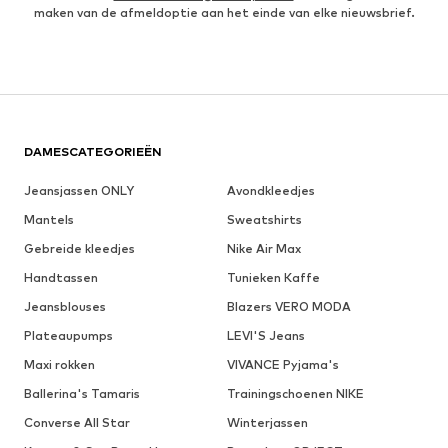
maken van de afmeldoptie aan het einde van elke nieuwsbrief.
DAMESCATEGORIEËN
Jeansjassen ONLY
Avondkleedjes
Mantels
Sweatshirts
Gebreide kleedjes
Nike Air Max
Handtassen
Tunieken Kaffe
Jeansblouses
Blazers VERO MODA
Plateaupumps
LEVI'S Jeans
Maxi rokken
VIVANCE Pyjama's
Ballerina's Tamaris
Trainingschoenen NIKE
Converse All Star
Winterjassen