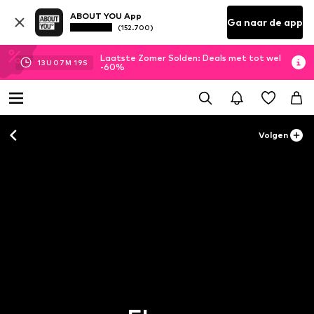
ABOUT YOU App
Ga naar de app
(152.700)
Laatste Zomer Solden: Deals met tot wel
13
U
07
M
19
S
-60%
Volgen