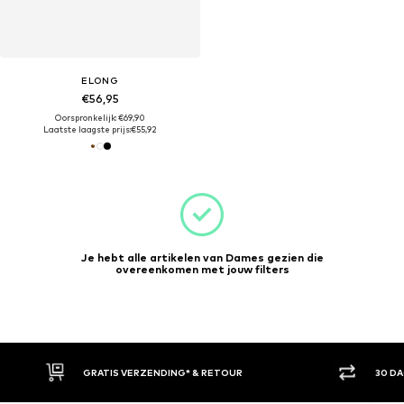
ELONG
€56,95
Oorspronkelijk: €69,90
Laatste laagste prijs:
€55,92
Je hebt alle artikelen van Dames gezien die
overeenkomen met jouw filters
GRATIS VERZENDING* & RETOUR
30 D