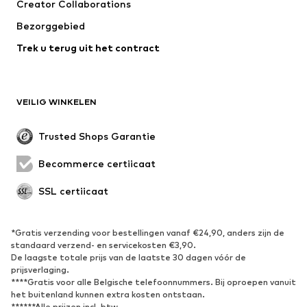
Creator Collaborations
Jassen
Truien & knitwear
Bezorggebied
Ondergoed
Blouses & tunieken
Trek u terug uit het contract
Mantels
Rokken
Zwemkleding
Sweatwear
Blazers
Jumpsuits
VEILIG WINKELEN
Grote maten
Zwangerschapskleding
Evenementen
Exclusief
Trusted Shops Garantie
Upcycling
Becommerce certificaat
SCHOENEN
SSL certificaat
Nieuw
Trending
Sneakers
Enkellaarsjes
*Gratis verzending voor bestellingen vanaf €24,90, anders zijn de
standaard verzend- en servicekosten €3,90.
Pumps & hakken
Laarzen
De laagste totale prijs van de laatste 30 dagen vóór de
Sandalen
Lage schoenen
prijsverlaging.
****Gratis voor alle Belgische telefoonnummers. Bij oproepen vanuit
Sportschoenen
Ballerina's
het buitenland kunnen extra kosten ontstaan.
******Alle prijzen incl. btw