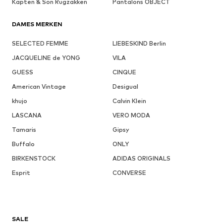
Kapten & Son Rugzakken
Pantalons OBJECT
DAMES MERKEN
SELECTED FEMME
LIEBESKIND Berlin
JACQUELINE de YONG
VILA
GUESS
CINQUE
American Vintage
Desigual
khujo
Calvin Klein
LASCANA
VERO MODA
Tamaris
Gipsy
Buffalo
ONLY
BIRKENSTOCK
ADIDAS ORIGINALS
Esprit
CONVERSE
SALE