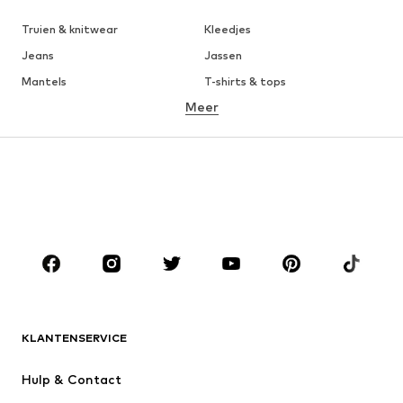
Truien & knitwear
Kleedjes
Jeans
Jassen
Mantels
T-shirts & tops
Meer
Broeken
Ondergoed
Rokken
Blouses & tunieken
Sweatwear
Blazers
Zwemkleding
Jumpsuits
Grote maten
Zwangerschapskleding
Schoenen
Sport
Accessoires
Premium
KLEDING
KLANTENSERVICE
Nieuw
Trending
Kleedjes
Jeans
Hulp & Contact
T-shirt & tops
Broeken