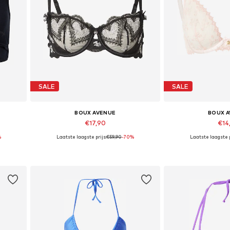
SALE
SALE
BOUX AVENUE
BOUX 
€17,90
€14
%
Laatste laagste prijs:
€59,90
-70%
Laatste laagste p
Beschikbare maten: 65 D, 70 C
Beschikbare mate
In winkelmandje
In wink