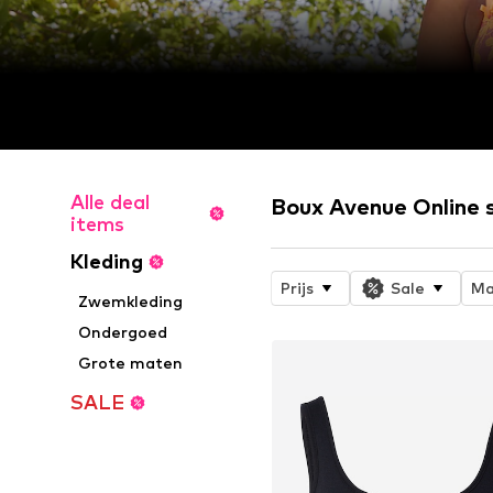
Alle deal
Boux Avenue Online 
items
Kleding
Prijs
Sale
Ma
Zwemkleding
Ondergoed
Grote maten
SALE