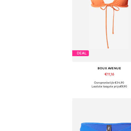
DEAL
BOUX AVENUE
€11,16
Oorspronkelijk: €34,90
Beschikbare maten: 70
Laatste laagste prijs:
€9,90
In winkelmandje