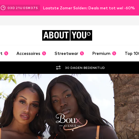
Laatste Zomer Solden: Deals met tot wel -60%
03
D
21
U
05
M
36
S
ABOUT
YOU
rt
Accessoires
Streetwear
Premium
Top 10
30 DAGEN BEDENKTIJD