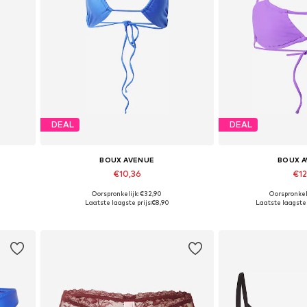
DEAL
DEAL
BOUX AVENUE
BOUX 
€10,36
€12
Oorspronkelijk: €32,90
Oorspronkel
Beschikbare maten: 70
Beschikbare
Laatste laagste prijs:
€8,90
Laatste laagste 
In winkelmandje
In wink