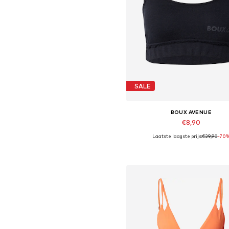
SALE
BOUX AVENUE
€8,90
Laatste laagste prijs:
€29,90
-70
Beschikbare maten: 70
In winkelmandje