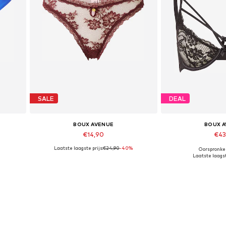
SALE
DEAL
BOUX AVENUE
BOUX 
€14,90
€43
Laatste laagste prijs:
€24,90
-40%
Oorspronkel
Beschikbare maten: XL
Beschikbare 
Laatste laagst
In winkelmandje
In wink