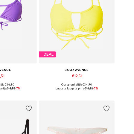
DEAL
AVENUE
BOUX AVENUE
,51
€12,51
ijk: €34,90
Oorspronkelijk: €34,90
 maten: 70
Beschikbare maten: 70
prijs:
€13,52
-7%
Laatste laagste prijs:
€13,52
-7%
elmandje
In winkelmandje