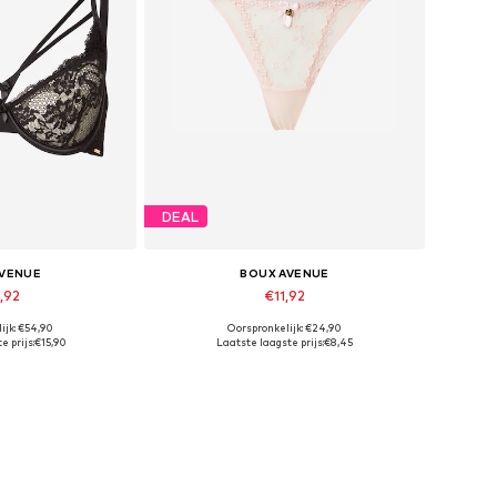
DEAL
AVENUE
BOUX AVENUE
,92
€11,92
ijk: €54,90
Oorspronkelijk: €24,90
maten: 80 DD
Beschikbare maten: XXL
e prijs:
€15,90
Laatste laagste prijs:
€8,45
elmandje
In winkelmandje