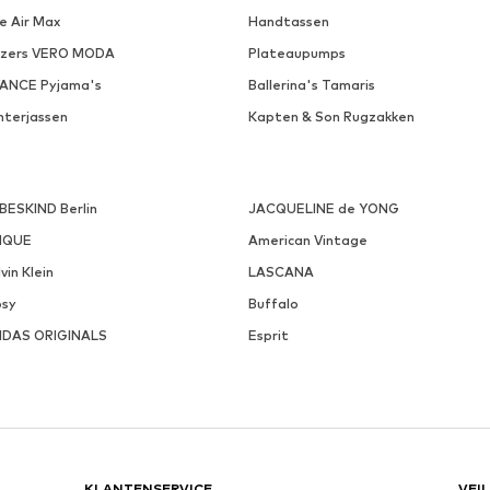
e Air Max
Handtassen
azers VERO MODA
Plateaupumps
VANCE Pyjama's
Ballerina's Tamaris
nterjassen
Kapten & Son Rugzakken
EBESKIND Berlin
JACQUELINE de YONG
NQUE
American Vintage
vin Klein
LASCANA
psy
Buffalo
IDAS ORIGINALS
Esprit
KLANTENSERVICE
VEI