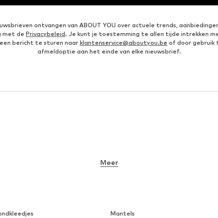
ieuwsbrieven ontvangen van ABOUT YOU over actuele trends, aanbiedingen
g met de
Privacybeleid
. Je kunt je toestemming te allen tijde intrekken m
een bericht te sturen naar
klantenservice@aboutyou.be
of door gebruik 
afmeldoptie aan het einde van elke nieuwsbrief.
Meer
ondkleedjes
Mantels