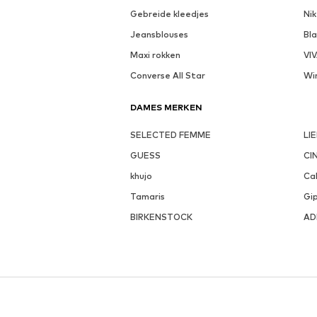
Gebreide kleedjes
Nik
Jeansblouses
Bl
Maxi rokken
VI
Converse All Star
Wi
DAMES MERKEN
SELECTED FEMME
LI
GUESS
CI
khujo
Cal
Tamaris
Gi
BIRKENSTOCK
AD