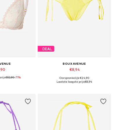
DEAL
AVENUE
BOUX AVENUE
,90
€8,94
rijs:
€52,90
-71%
Oorspronkelijk: €24,90
n: 70 DD, 75 DD
Beschikbare maten: XS, S
Laatste laagste prijs:
€8,94
elmandje
In winkelmandje