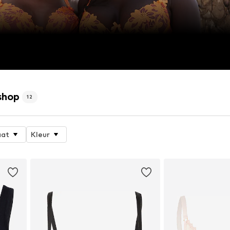
shop
12
at
Kleur