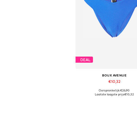
DEAL
BOUX AVENUE
€10,32
Oorspronkelijk: €26,90
Beschikbare maten: XS
Laatste laagste prijs:
€10,32
In winkelmandje