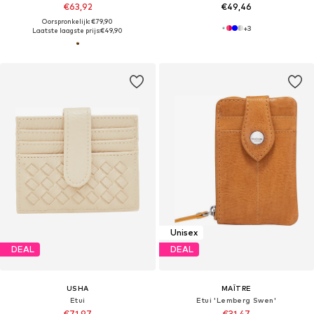
€63,92
€49,46
Oorspronkelijk: €79,90
+
3
Laatste laagste prijs:
€49,90
Unisex
DEAL
DEAL
USHA
MAÎTRE
Etui
Etui 'Lemberg Swen'
€71,97
€31,47