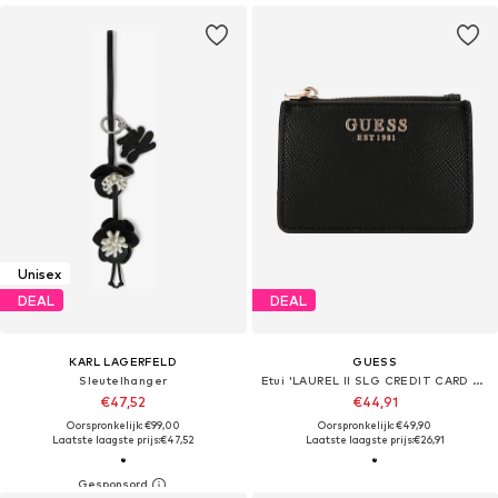
Unisex
DEAL
DEAL
KARL LAGERFELD
GUESS
Sleutelhanger
Etui 'LAUREL II SLG CREDIT CARD CASE'
€47,52
€44,91
Oorspronkelijk: €99,00
Oorspronkelijk: €49,90
Laatste laagste prijs:
€47,52
Laatste laagste prijs:
€26,91