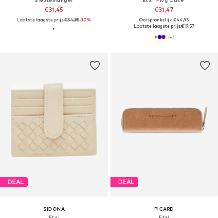
€31,45
€31,47
Laatste laagste prijs:
€34,95
-10%
Oorspronkelijk: €44,95
Laatste laagste prijs:
€19,57
+
1
DEAL
DEAL
SIDONA
PICARD
Etui
Etui