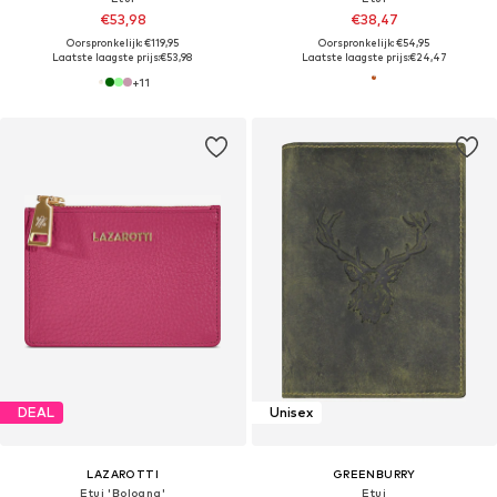
€53,98
€38,47
Oorspronkelijk: €119,95
Oorspronkelijk: €54,95
Laatste laagste prijs:
€53,98
Laatste laagste prijs:
€24,47
+
11
DEAL
Unisex
LAZAROTTI
GREENBURRY
Etui 'Bologna'
Etui