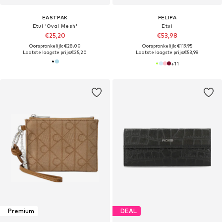
EASTPAK
FELIPA
Etui 'Oval Mesh'
Etui
€25,20
€53,98
Oorspronkelijk: €28,00
Oorspronkelijk: €119,95
Laatste laagste prijs:
€25,20
Laatste laagste prijs:
€53,98
+
11
Premium
DEAL