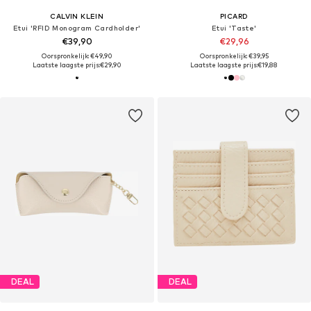
CALVIN KLEIN
PICARD
Etui 'RFID Monogram Cardholder'
Etui 'Taste'
€39,90
€29,96
Oorspronkelijk: €49,90
Oorspronkelijk: €39,95
Laatste laagste prijs:
€29,90
Laatste laagste prijs:
€19,88
DEAL
DEAL