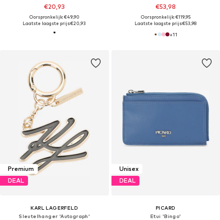
€20,93
€53,98
Oorspronkelijk: €49,90
Oorspronkelijk: €119,95
Laatste laagste prijs:
€20,93
Laatste laagste prijs:
€53,98
+
11
Premium
Unisex
DEAL
DEAL
KARL LAGERFELD
PICARD
Sleutelhanger 'Autograph'
Etui 'Bingo'