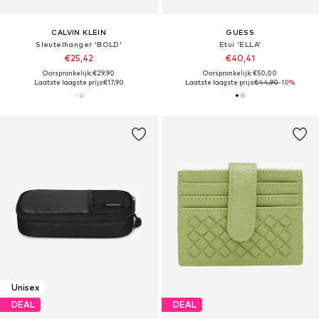
CALVIN KLEIN
GUESS
Sleutelhanger 'BOLD'
Etui 'ELLA'
€25,42
€40,41
Oorspronkelijk: €29,90
Oorspronkelijk: €50,00
Laatste laagste prijs:
€17,90
Laatste laagste prijs:
€44,90
-10%
Unisex
DEAL
DEAL