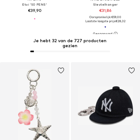
Etui '50 PENS'
Sleutelhanger
€39,90
€31,86
Oorspronkelijk: €59,00
Laatste laagste prijs:
€28,32
Je hebt 32 van de 727 producten
gezien