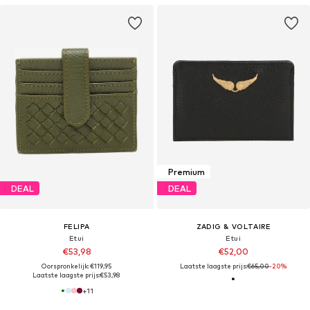
Premium
DEAL
DEAL
FELIPA
ZADIG & VOLTAIRE
Etui
Etui
€53,98
€52,00
Oorspronkelijk: €119,95
Laatste laagste prijs:
€65,00
-20%
Laatste laagste prijs:
€53,98
+
11