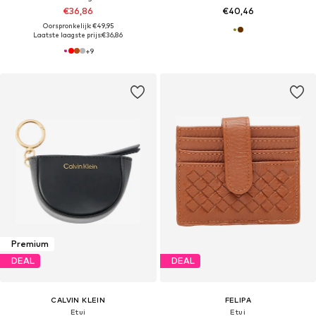
€36,86
€40,46
Oorspronkelijk: €49,95
Laatste laagste prijs:
€36,86
+
9
Premium
DEAL
DEAL
CALVIN KLEIN
FELIPA
Etui
Etui