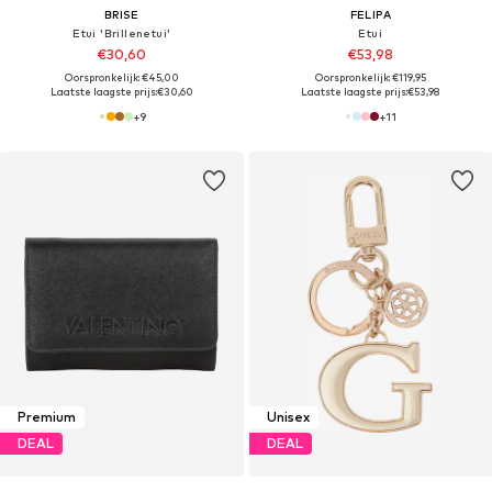
BRISE
FELIPA
Etui 'Brillenetui'
Etui
€30,60
€53,98
Oorspronkelijk: €45,00
Oorspronkelijk: €119,95
Laatste laagste prijs:
€30,60
Laatste laagste prijs:
€53,98
+
9
+
11
Premium
Unisex
DEAL
DEAL