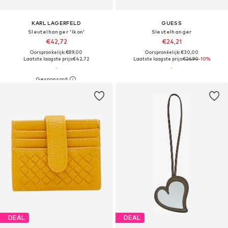
KARL LAGERFELD
GUESS
Sleutelhanger 'Ikon'
Sleutelhanger
€42,72
€24,21
Oorspronkelijk: €89,00
Oorspronkelijk: €30,00
Laatste laagste prijs:
€42,72
Laatste laagste prijs:
€26,90
-10%
DEAL
DEAL