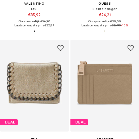
VALENTINO
GUESS
Etui
Sleutelhanger
€35,92
€24,21
Oorspronkelijk: €54,90
Oorspronkelijk: €30,00
Laatste laagste prijs:
€22,87
Laatste laagste prijs:
€26,90
-10%
DEAL
DEAL