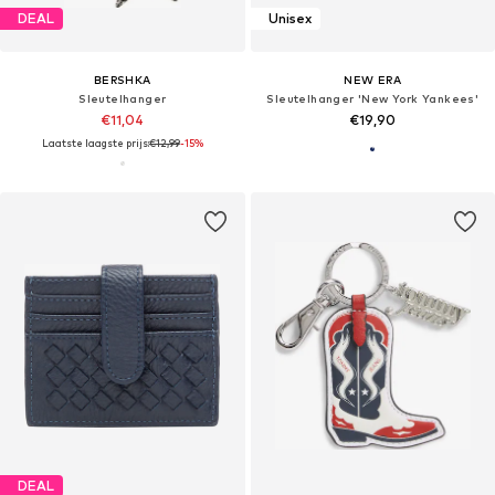
DEAL
Unisex
BERSHKA
NEW ERA
Sleutelhanger
Sleutelhanger 'New York Yankees'
€11,04
€19,90
Laatste laagste prijs:
€12,99
-15%
DEAL