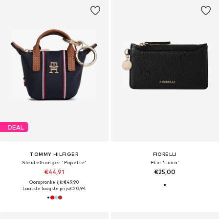
DEAL
TOMMY HILFIGER
FIORELLI
Sleutelhanger 'Popette'
Etui 'Luna'
€44,91
€25,00
Oorspronkelijk: €49,90
Laatste laagste prijs:
€20,94