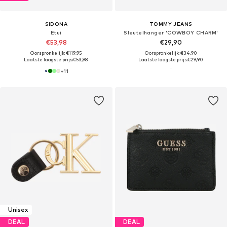
SIDONA
TOMMY JEANS
Etui
Sleutelhanger 'COWBOY CHARM'
€53,98
€29,90
Oorspronkelijk: €119,95
Oorspronkelijk: €34,90
Laatste laagste prijs:
€53,98
Laatste laagste prijs:
€29,90
+
11
Unisex
DEAL
DEAL