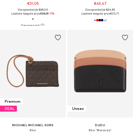
€31,05
€45,47
Oorspronkelijk: €69,00
Oorspronkelijk: €64,95
Laatste laagste prijs:
€35,19
-11%
Laatste laagste prijs:
€33,71
+
1
Premium
DEAL
Unisex
MICHAEL MICHAEL KORS
DUDU
Etui
Etui 'Boracay'