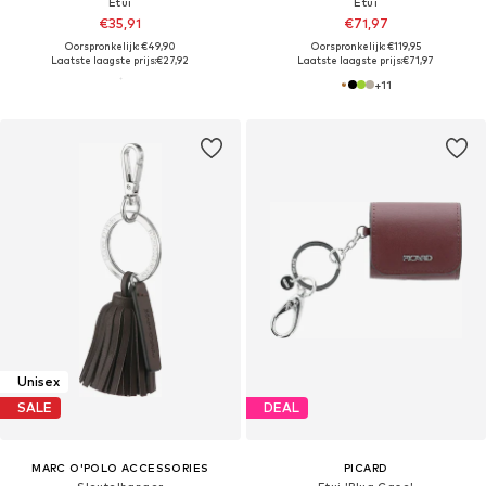
Etui
Etui
€35,91
€71,97
Oorspronkelijk: €49,90
Oorspronkelijk: €119,95
Laatste laagste prijs:
€27,92
Laatste laagste prijs:
€71,97
+
11
Unisex
SALE
DEAL
MARC O'POLO ACCESSORIES
PICARD
Sleutelhanger
Etui 'Plug Case'