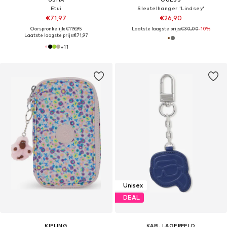
Etui
Sleutelhanger 'Lindsey'
€71,97
€26,90
Oorspronkelijk: €119,95
Laatste laagste prijs:
€30,00
-10%
Laatste laagste prijs:
€71,97
+
11
Unisex
DEAL
KIPLING
KARL LAGERFELD