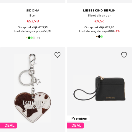
SIDONA
LIEBESKIND BERLIN
Etui
Sleutelhanger
€53,98
€9,56
Oorspronkelijk: €119,95
Oorspronkelijk: €29,90
Laatste laagste prijs:
€53,98
Laatste laagste prijs:
€9,96
-4%
+
11
Premium
DEAL
DEAL