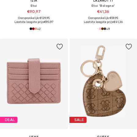
IZIA
LAZAROTTI
Etui
Etui 'Bologna'
€90,97
€41,36
Oorspronkelijk: €129,95
Oorspronkelijk: €59,95
Laatste laagste prijs:
€90,97
Laatste laagste prijs:
€41,36
+
2
+
9
DEAL
SALE
USHA
GUESS