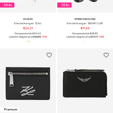
DEAL
DEAL
GUESS
SPRAYGROUND
Sleutelhanger 'Ella'
Sleutelhanger 'BEAR CUB'
€24,21
€11,56
Oorspronkelijk: €30,00
Oorspronkelijk: €28,90
Laatste laagste prijs:
€26,90
-10%
Laatste laagste prijs:
€17,77
-35%
Premium