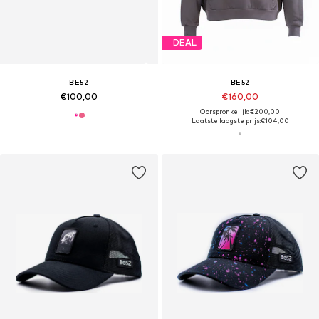
DEAL
BE52
BE52
€100,00
€160,00
Oorspronkelijk: €200,00
Laatste laagste prijs:
€104,00