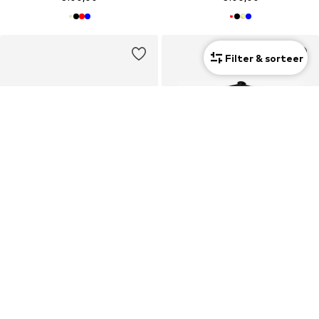
Filter & sorteer
BE52
BE52
€100,00
€100,00