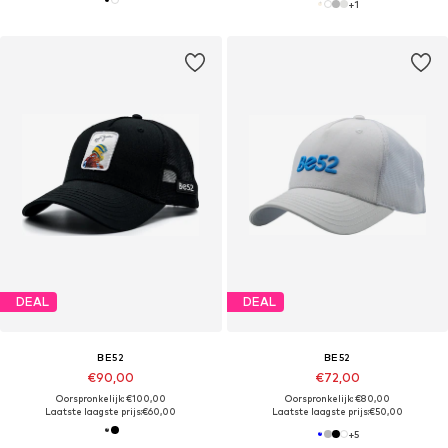
+
1
DEAL
DEAL
BE52
BE52
€90,00
€72,00
Oorspronkelijk: €100,00
Oorspronkelijk: €80,00
Laatste laagste prijs:
€60,00
Laatste laagste prijs:
€50,00
+
5