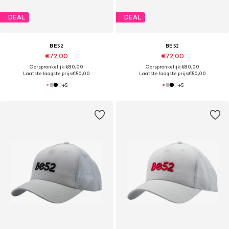
DEAL
DEAL
BE52
BE52
€72,00
€72,00
Oorspronkelijk: €80,00
Oorspronkelijk: €80,00
Laatste laagste prijs:
€50,00
Laatste laagste prijs:
€50,00
+
5
+
5