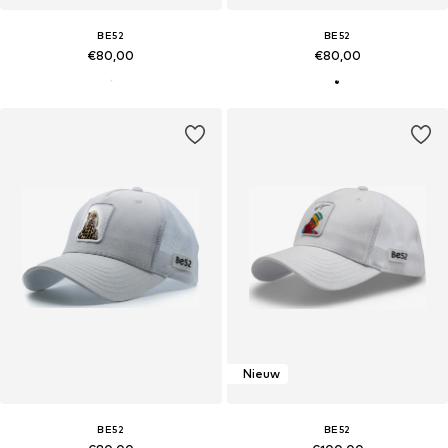
BE52
BE52
€80,00
€80,00
Nieuw
BE52
BE52