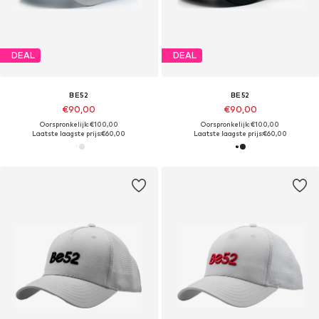
DEAL
DEAL
BE52
BE52
€90,00
€90,00
Oorspronkelijk: €100,00
Oorspronkelijk: €100,00
Laatste laagste prijs:
€60,00
Laatste laagste prijs:
€60,00