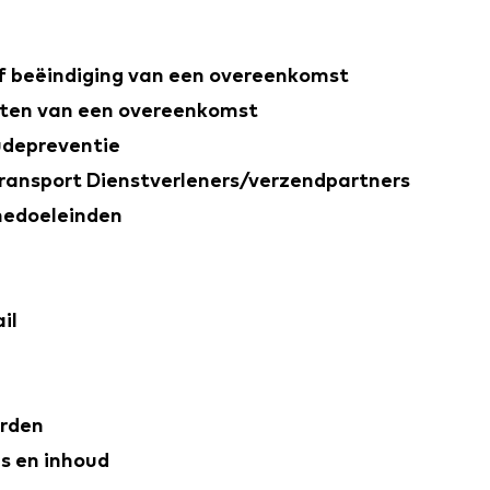
of beëindiging van een overeenkomst
uiten van een overeenkomst
udepreventie
transport Dienstverleners/verzendpartners
medoeleinden
il
erden
s en inhoud