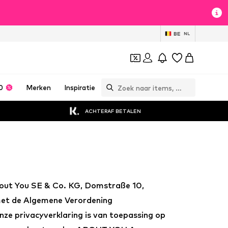
BE
NL
0
Merken
Inspiratie
ACHTERAF BETALEN
bout You SE & Co. KG, Domstraße 10,
met de Algemene Verordening
nze privacyverklaring is van toepassing op