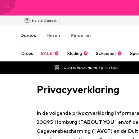
Help & Contact
Dames
Heren
Kinderen
Drops
SALE
Kleding
Schoenen
Spo
GRATIS VERZENDING* & RETOUR
Privacyverklaring
In de volgende privacyverklaring informe
20095 Hamburg ("
ABOUT YOU
" en/of de
Gegevensbescherming ("
AVG
") en de Dui