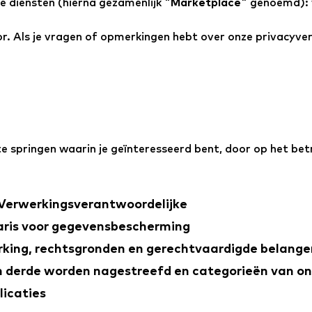
e diensten (hierna gezamenlijk "
Marketplace
" genoemd):
or. Als je vragen of opmerkingen hebt over onze privacyve
lte springen waarin je geïnteresseerd bent, door op het b
Verwerkingsverantwoordelijke
aris voor gegevensbescherming
king, rechtsgronden en gerechtvaardigde belangen
n derde worden nagestreefd en categorieën van o
licaties