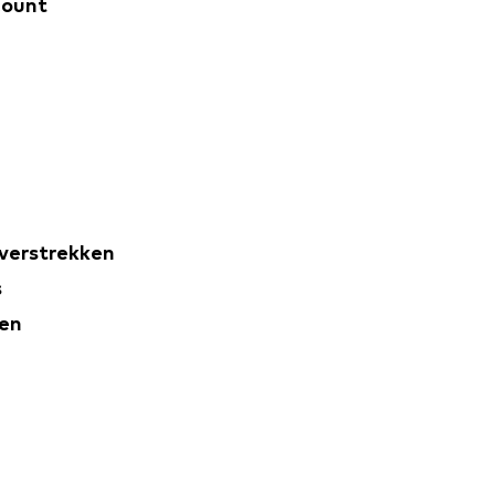
count
 verstrekken
s
den