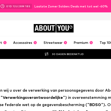
Laatste Zomer Solden: Deals met tot wel -60%
01
D
12
U
28
M
17
S
ABOUT
YOU
rt
Accessoires
Streetwear
Premium
Top 10
30 DAGEN BEDENKTIJD
ren wij u over de verwerking van persoonsgegevens door A
 "
Verwerkingsverantwoordelijke
") in overeenstemming 
tse federale wet op de gegevensbescherming ("
BDSG
"). O