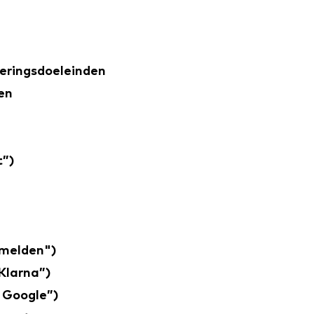
reringsdoeleinden
en
t”)
nmelden")
 Klarna”)
t Google”)