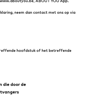
 www.aboutyou.be, ABOUT YOU App.
rklaring, neem dan contact met ons op via
etreffende hoofdstuk of het betreffende
 die door de
ntvangers