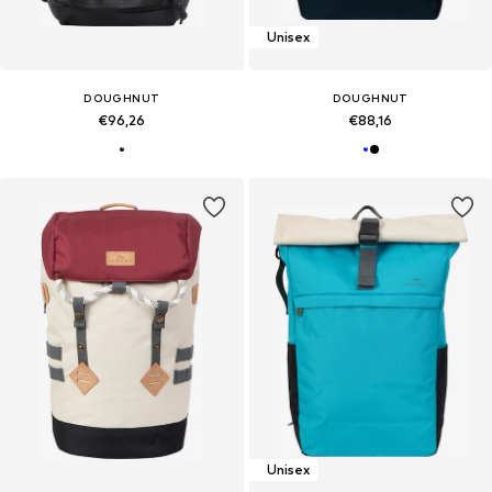
Unisex
DOUGHNUT
DOUGHNUT
€96,26
€88,16
Unisex