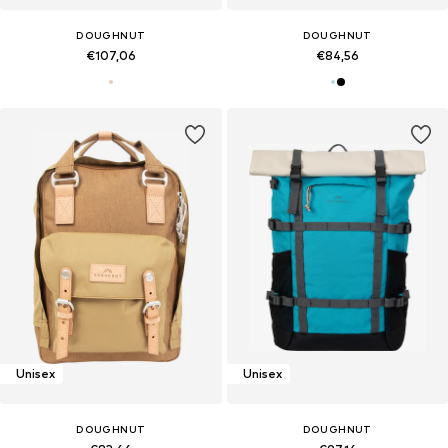
DOUGHNUT
DOUGHNUT
€107,06
€84,56
Unisex
Unisex
DOUGHNUT
DOUGHNUT