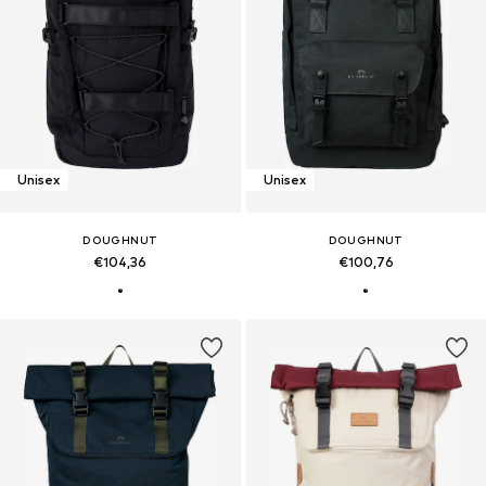
Unisex
Unisex
DOUGHNUT
DOUGHNUT
€104,36
€100,76