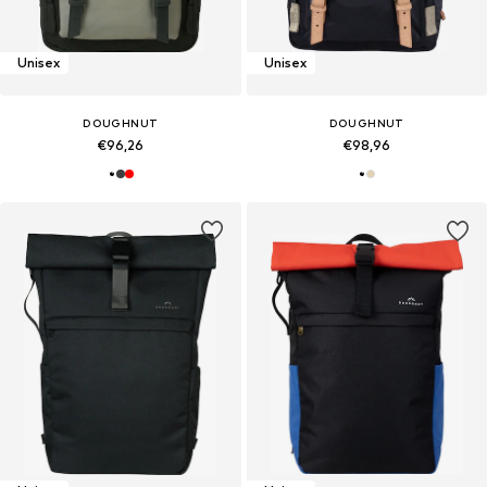
Unisex
Unisex
DOUGHNUT
DOUGHNUT
€96,26
€98,96