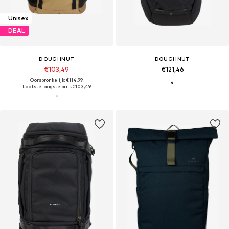
Unisex
DEAL
DOUGHNUT
DOUGHNUT
€103,49
€121,46
Oorspronkelijk: €114,99
Laatste laagste prijs:
€103,49