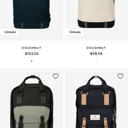
Unisex
Unisex
DOUGHNUT
DOUGHNUT
€102,56
€98,96