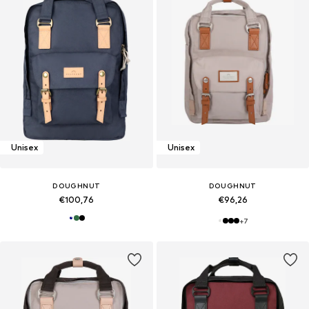
Unisex
Unisex
DOUGHNUT
DOUGHNUT
€100,76
€96,26
+
7