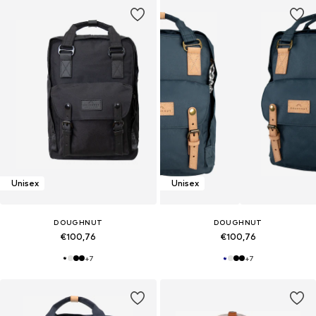
Unisex
Unisex
DOUGHNUT
DOUGHNUT
€100,76
€100,76
+
7
+
7