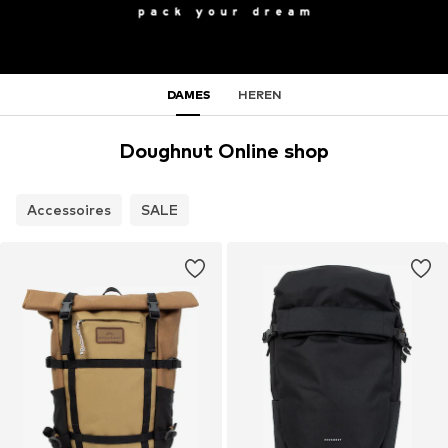
DAMES
HEREN
Doughnut Online shop
Accessoires
SALE