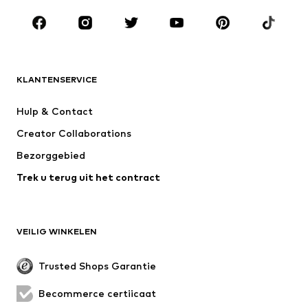
Schoenen
Sport
Accessoires
Premium
KLEDING
KLANTENSERVICE
Nieuw
Trending
Kleedjes
Jeans
Hulp & Contact
T-shirt & tops
Broeken
Creator Collaborations
Jassen
Truien & knitwear
Bezorggebied
Ondergoed
Blouses & tunieken
Trek u terug uit het contract
Mantels
Rokken
Zwemkleding
Sweatwear
Blazers
Jumpsuits
VEILIG WINKELEN
Grote maten
Zwangerschapskleding
Evenementen
Exclusief
Trusted Shops Garantie
Upcycling
Becommerce certificaat