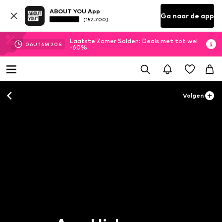
ABOUT YOU App
Ga naar de app
(152.700)
Laatste Zomer Solden: Deals met tot wel
06
U
16
M
19
S
-60%
Volgen