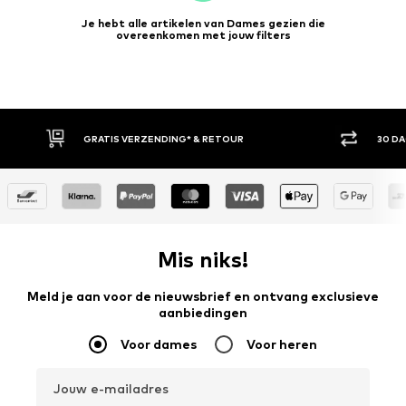
Je hebt alle artikelen van Dames gezien die
overeenkomen met jouw filters
GRATIS VERZENDING* & RETOUR
30 D
Mis niks!
Meld je aan voor de nieuwsbrief en ontvang exclusieve
aanbiedingen
Voor dames
Voor heren
Jouw e-mailadres