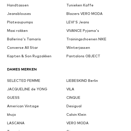
Handtassen
Tunieken Kaffe
Jeansblouses
Blazers VERO MODA
Plateaupumps
LEVI'S Jeans
Maxi rokken
VIVANCE Pyjama's
Ballerina's Tamaris
Trainingschoenen NIKE
Converse All Star
Winterjassen
Kapten & Son Rugzakken
Pantalons OBJECT
DAMES MERKEN
SELECTED FEMME
LIEBESKIND Berlin
JACQUELINE de YONG
VILA
GUESS
CINQUE
American Vintage
Desigual
khujo
Calvin Klein
LASCANA
VERO MODA