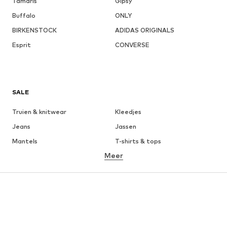
Tamaris
Gipsy
Buffalo
ONLY
BIRKENSTOCK
ADIDAS ORIGINALS
Esprit
CONVERSE
SALE
Truien & knitwear
Kleedjes
Jeans
Jassen
Mantels
T-shirts & tops
Meer
Broeken
Ondergoed
Rokken
Blouses & tunieken
Sweatwear
Blazers
Zwemkleding
Jumpsuits
Grote maten
Zwangerschapskleding