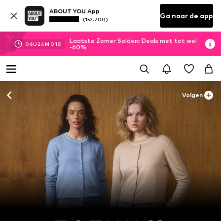
ABOUT YOU App
Ga naar de app
(152.700)
Laatste Zomer Solden: Deals met tot wel
06
U
23
M
59
S
-60%
Volgen