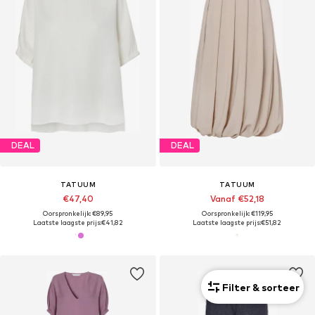
DEAL
DEAL
TATUUM
TATUUM
€47,40
Vanaf €52,18
Oorspronkelijk: €89,95
Oorspronkelijk: €119,95
Laatste laagste prijs:
€41,82
Laatste laagste prijs:
€51,82
Filter & sorteer