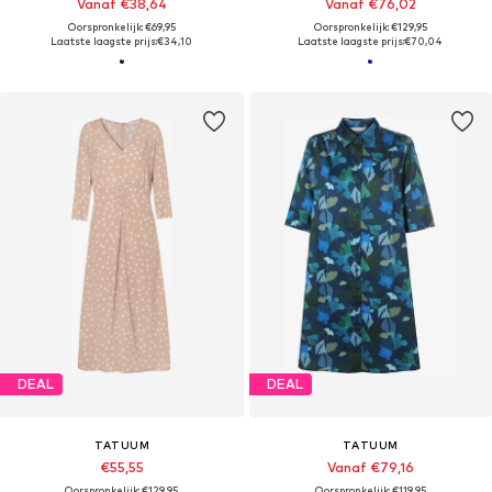
Vanaf €38,64
Vanaf €76,02
Oorspronkelijk: €69,95
Oorspronkelijk: €129,95
Laatste laagste prijs:
€34,10
Laatste laagste prijs:
€70,04
DEAL
DEAL
TATUUM
TATUUM
€55,55
Vanaf €79,16
Oorspronkelijk: €129,95
Oorspronkelijk: €119,95