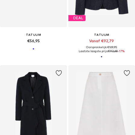
DEAL
TATUUM
TATUUM
€56,95
Vanaf €92,79
Oorspronkelijk: €169,95
Laatste laagste prijs:
€112,68
-17%