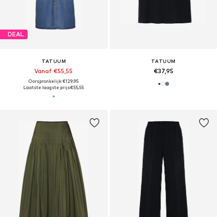
DEAL
TATUUM
TATUUM
Vanaf €55,55
€37,95
Oorspronkelijk: €129,95
Laatste laagste prijs:
€55,55