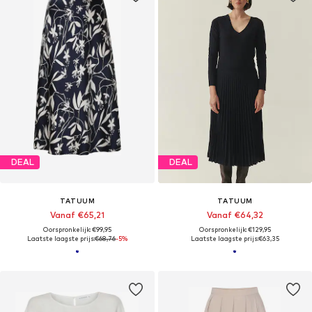
DEAL
DEAL
TATUUM
TATUUM
Vanaf €65,21
Vanaf €64,32
Oorspronkelijk: €99,95
Oorspronkelijk: €129,95
Laatste laagste prijs:
€68,76
-5%
Laatste laagste prijs:
€63,35