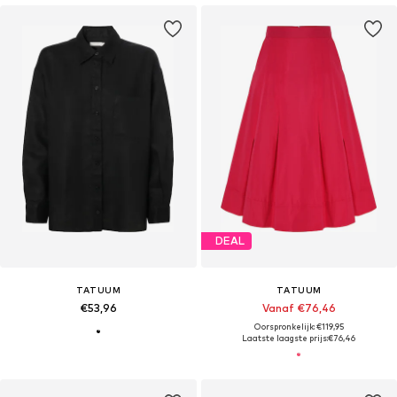
DEAL
TATUUM
TATUUM
€53,96
Vanaf €76,46
Oorspronkelijk: €119,95
Laatste laagste prijs:
€76,46