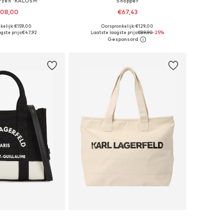
rzen 'KALOSH'
Shopper
108,00
€67,43
kelijk: €159,00
Oorspronkelijk: €129,00
 35, 37, 38, 39, 40, 41
Beschikbare maten: One Size
gste prijs:
€47,92
Laatste laagste prijs:
€89,90
-25%
nkelmandje
In winkelmandje