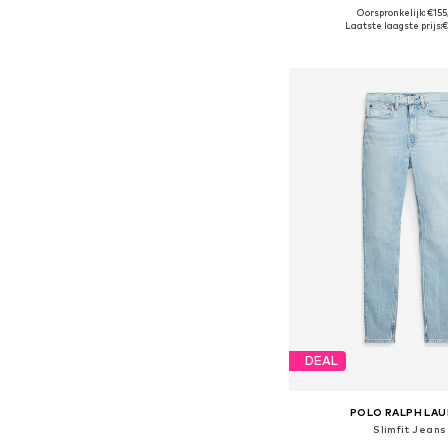
Oorspronkelijk: €15
Laatste laagste prijs:
€
In winkelman
DEAL
POLO RALPH LA
Slimfit Jeans