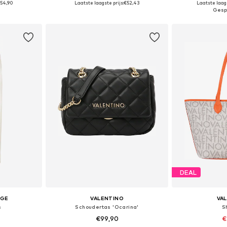
54,90
Laatste laagste prijs:
€52,43
Laatste laags
dje
In winkelmandje
In wi
DEAL
NGE
VALENTINO
VA
s
Schoudertas 'Ocarina'
S
€99,90
€