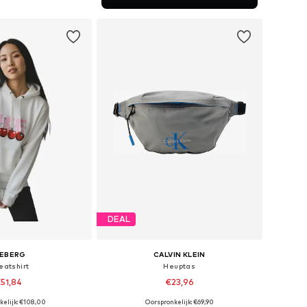
nkelmandje
DEAL
CEBERG
CALVIN KLEIN
eatshirt
Heuptas
51,84
€23,96
kelijk: €108,00
Oorspronkelijk: €69,90
ten: XS, S, M, L, XL
Beschikbare maten: One Size