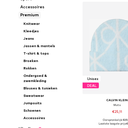
Accessoires
Premium
Knitwear
Kleedjes
Jeans
Jassen & mantels
T-shirt & tops
Broeken
Rokken
Ondergoed &
Unisex
zwemkleding
DEAL
Blouses & tunieken
Sweatwear
CALVIN KLEIN
Jumpsuits
Muts
Schoenen
€25,11
Accessoires
Oorspronkelijk: €69
Beschikbare maten:
Laatste laagste prijs:
€