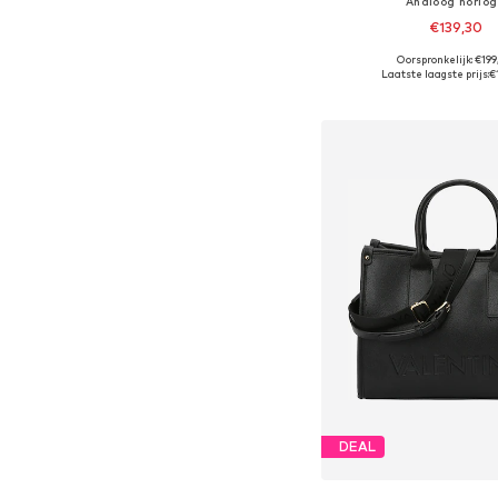
Analoog horlo
€139,30
Oorspronkelijk: €19
Beschikbare maten: O
Laatste laagste prijs:
€
In winkelman
DEAL