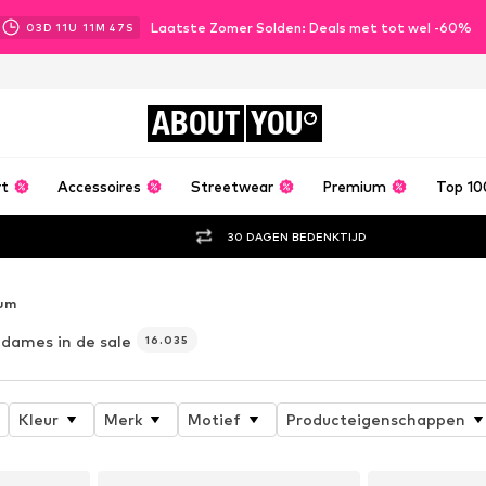
Laatste Zomer Solden: Deals met tot wel -60%
03
D
11
U
11
M
46
S
ABOUT
YOU
rt
Accessoires
Streetwear
Premium
Top 10
30 DAGEN BEDENKTIJD
um
 dames in de sale
16.035
Kleur
Merk
Motief
Producteigenschappen