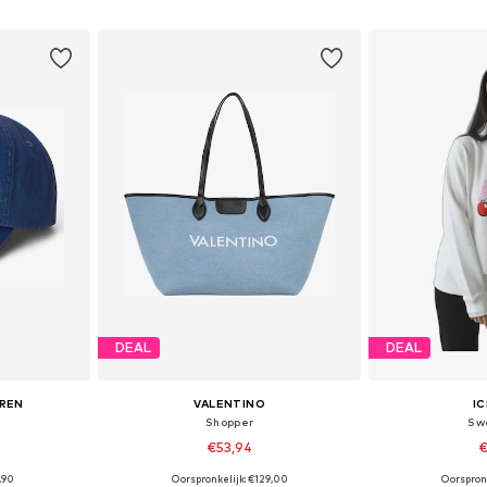
dje
In winkelmandje
In wi
DEAL
DEAL
UREN
VALENTINO
I
Shopper
Sw
€53,94
€
,90
Oorspronkelijk: €129,00
Oorspron
 55-60
Beschikbare maten: One Size
Beschikbare ma