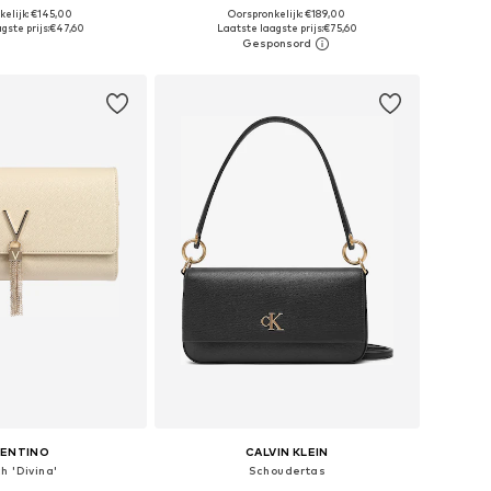
kelijk: €145,00
Oorspronkelijk: €189,00
 maten: One Size
Beschikbare maten: One Size
gste prijs:
€47,60
Laatste laagste prijs:
€75,60
nkelmandje
In winkelmandje
LENTINO
CALVIN KLEIN
h 'Divina'
Schoudertas