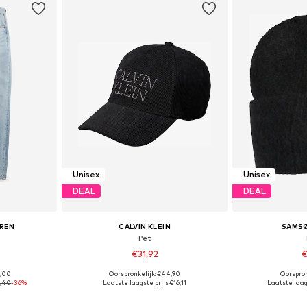
Unisex
Unisex
DEAL
DEAL
UREN
CALVIN KLEIN
SAMS
Pet
€31,92
€
5,00
Oorspronkelijk: €44,90
Oorspron
 maten
Beschikbare maten: 55-60
Beschikba
9,40
-36%
Laatste laagste prijs:
€16,11
Laatste laags
dje
In winkelmandje
In wi