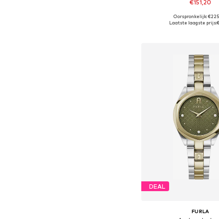
€151,20
Oorspronkelijk: €22
Laatste laagste prijs:
In winkelman
DEAL
FURLA