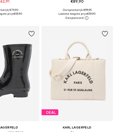
62,91
€89,90
+
1
kelijk: €79,90
Oorspronkelijk: €99,95
 maten: One Size
Beschikbare maten: One Size
gste prijs:
€59,90
Laatste laagste prijs:
€59,90
nkelmandje
In winkelmandje
DEAL
LAGERFELD
KARL LAGERFELD