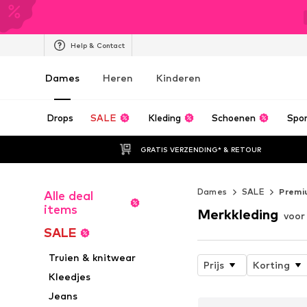
Help & Contact
Dames
Heren
Kinderen
Drops
SALE
Kleding
Schoenen
Spo
GRATIS VERZENDING* & RETOUR
Dames
SALE
Premi
Alle deal
items
Merkkleding
voor
SALE
Truien & knitwear
Prijs
Korting
Kleedjes
Jeans