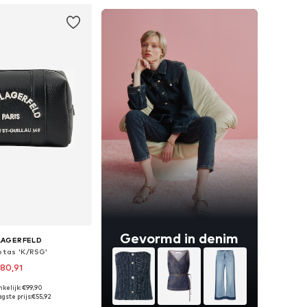
Gevormd in denim
LAGERFELD
 tas 'K/RSG'
80,91
kelijk: €99,90
 maten: One Size
gste prijs:
€55,92