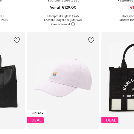
ge
Sportief sweatvest
Regenlaa
Vanaf €129,00
€
9,00
Oorspronkelijk: €149,95
Oorspron
ne Size
Beschikbaar in vele maten
Beschikbare maten:
139,30
Laatste laagste prijs:
€89,90
Laatste laa
dje
In winkelmandje
In wi
Unisex
DEAL
DEAL