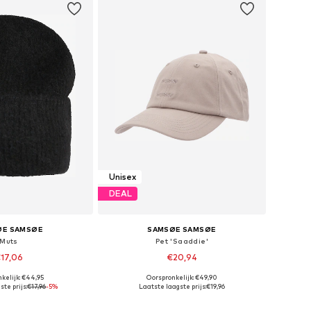
Unisex
DEAL
ØE SAMSØE
SAMSØE SAMSØE
Muts
Pet 'Saaddie'
17,06
€20,94
+
4
kelijk: €44,95
Oorspronkelijk: €49,90
re maten: 55-60
Beschikbare maten: 55-60
te prijs:
€17,96
-5%
Laatste laagste prijs:
€19,96
nkelmandje
In winkelmandje