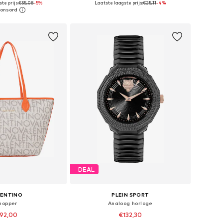
te prijs:
€55,08
-5%
Laatste laagste prijs:
€25,11
-4%
nkelmandje
In winkelmandje
DEAL
LENTINO
PLEIN SPORT
hopper
Analoog horloge
92,00
€132,30