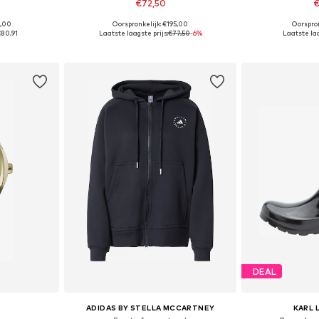
€72,50
€
5,00
Oorspronkelijk: €195,00
Oorspron
Beschikbare maten: 26 x Regular, 28 x Regular, 29 x Regular, 30 x Regular, 31 x Regular, 32 x Regular
Beschikbare maten: One Size
Beschikbare
€80,91
Laatste laagste prijs:
€77,50
-6%
Laatste laa
dje
In winkelmandje
In wi
DEAL
ADIDAS BY STELLA MCCARTNEY
KARL 