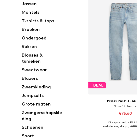
Jassen
Mantels
T-shirts & tops
Broeken
Ondergoed
Rokken
Blouses &
tunieken
Sweatwear
Blazers
DEAL
Zwemkleding
Jumpsuits
POLO RALPH LA
Grote maten
Slimfit Jeans
Zwangerschapskle
€75,60
ding
Oorspronkelijk: €22
Beschikbaar in vele
Laatste laagste prijs:
€11
Schoenen
In winkelman
Sport