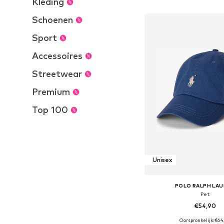
Kleding
In winkelman
Schoenen
Sport
Accessoires
Streetwear
Premium
Top 100
Unisex
POLO RALPH LA
Pet
€54,90
+
27
Oorspronkelijk: €64
Beschikbare maten: