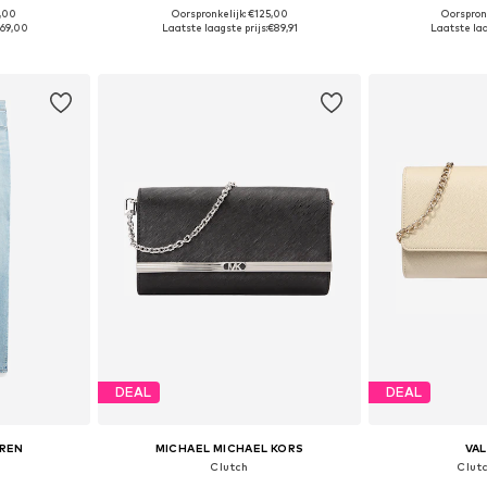
5,00
Oorspronkelijk: €125,00
Oorspron
Beschikbare maten: 26 x Regular, 30 x Regular, 31 x Regular
Beschikbare maten: One Size
Beschikbare
69,00
Laatste laagste prijs:
€89,91
Laatste laa
dje
In winkelmandje
In wi
DEAL
DEAL
UREN
MICHAEL MICHAEL KORS
VA
Clutch
Clutc