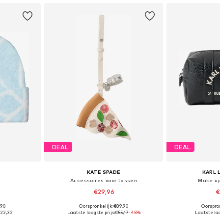
DEAL
DEAL
KATE SPADE
KARL 
Accessoires voor tassen
Make up
€29,96
€
,90
Oorspronkelijk: €89,90
Oorspron
 55-60
Beschikbare maten: One Size
Beschikbare
22,32
Laatste laagste prijs:
€55,17
-45%
Laatste laa