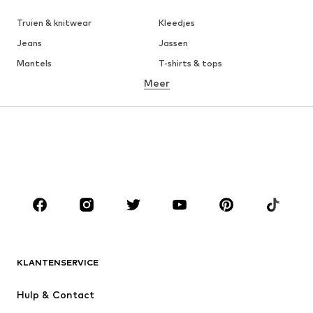
Truien & knitwear
Kleedjes
Jeans
Jassen
Mantels
T-shirts & tops
Meer
Broeken
Ondergoed
Rokken
Blouses & tunieken
Sweatwear
Blazers
Zwemkleding
Jumpsuits
Grote maten
Zwangerschapskleding
Schoenen
Sport
Accessoires
Premium
KLEDING
KLANTENSERVICE
Nieuw
Trending
Kleedjes
Jeans
Hulp & Contact
T-shirt & tops
Broeken