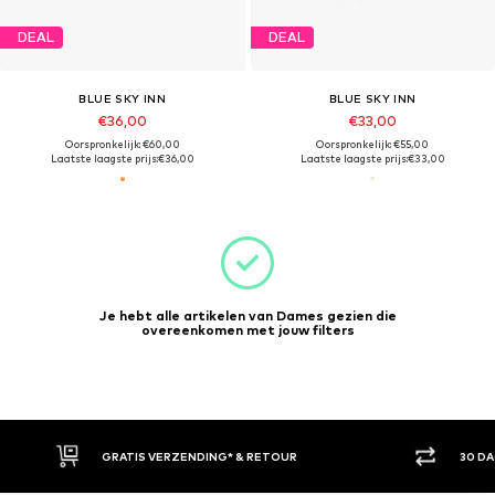
DEAL
DEAL
BLUE SKY INN
BLUE SKY INN
€36,00
€33,00
Oorspronkelijk: €60,00
Oorspronkelijk: €55,00
Laatste laagste prijs:
€36,00
Laatste laagste prijs:
€33,00
Je hebt alle artikelen van Dames gezien die
overeenkomen met jouw filters
GRATIS VERZENDING* & RETOUR
30 D