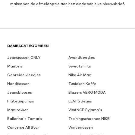
maken van de afmeldoptie aan het einde van elke nieuwsbrief.
DAMESCATEGORIEËN
Jeansjassen ONLY
Avondkleedjes
Mantels
Sweatshirts
Gebreide kleedjes
Nike Air Max
Handtassen
Tunieken Kaffe
Jeansblouses
Blazers VERO MODA
Plateaupumps
LEVI'S Jeans
Maxi rokken
VIVANCE Pyjama's
Ballerina's Tamaris
Trainingschoenen NIKE
Converse All Star
Winterjassen