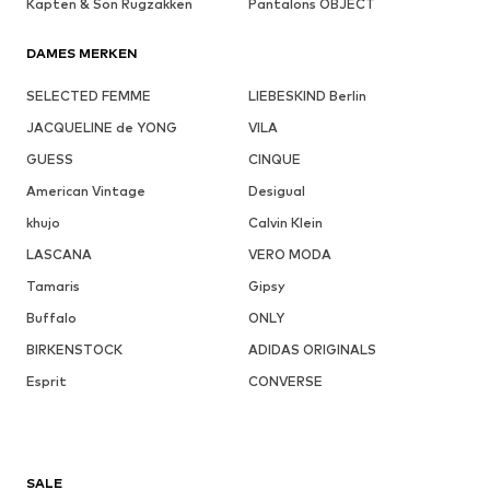
Kapten & Son Rugzakken
Pantalons OBJECT
DAMES MERKEN
SELECTED FEMME
LIEBESKIND Berlin
JACQUELINE de YONG
VILA
GUESS
CINQUE
American Vintage
Desigual
khujo
Calvin Klein
LASCANA
VERO MODA
Tamaris
Gipsy
Buffalo
ONLY
BIRKENSTOCK
ADIDAS ORIGINALS
Esprit
CONVERSE
SALE