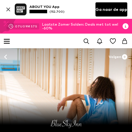
ABOUT YOU App
Ga naar de app
(152.700)
Laatste Zomer Solden: Deals met tot wel
07
U
09
M
56
S
-60%
Volgen