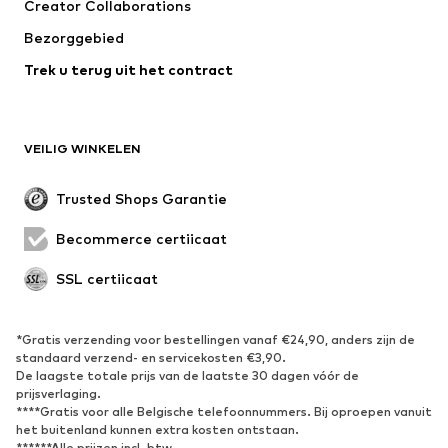
Creator Collaborations
Jassen
Truien & knitwear
Bezorggebied
Ondergoed
Blouses & tunieken
Trek u terug uit het contract
Mantels
Rokken
Zwemkleding
Sweatwear
Blazers
Jumpsuits
VEILIG WINKELEN
Grote maten
Zwangerschapskleding
Evenementen
Exclusief
Trusted Shops Garantie
Upcycling
Becommerce certificaat
SCHOENEN
SSL certificaat
Nieuw
Trending
Sneakers
Enkellaarsjes
*Gratis verzending voor bestellingen vanaf €24,90, anders zijn de
standaard verzend- en servicekosten €3,90.
Pumps & hakken
Laarzen
De laagste totale prijs van de laatste 30 dagen vóór de
Sandalen
Lage schoenen
prijsverlaging.
****Gratis voor alle Belgische telefoonnummers. Bij oproepen vanuit
Sportschoenen
Ballerina's
het buitenland kunnen extra kosten ontstaan.
******Alle prijzen incl. btw