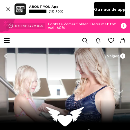
ABOUT YOU App
Ga naar de app
(152.700)
Laatste Zomer Solden: Deals met tot
01
D
23
U
49
M
04
S
wel -60%
Volgen