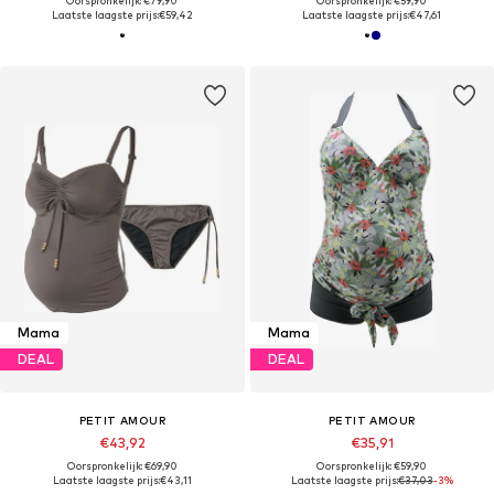
Oorspronkelijk: €79,90
Oorspronkelijk: €59,90
Laatste laagste prijs:
€59,42
Laatste laagste prijs:
€47,61
Mama
Mama
DEAL
DEAL
PETIT AMOUR
PETIT AMOUR
€43,92
€35,91
Oorspronkelijk: €69,90
Oorspronkelijk: €59,90
Laatste laagste prijs:
€43,11
Laatste laagste prijs:
€37,03
-3%