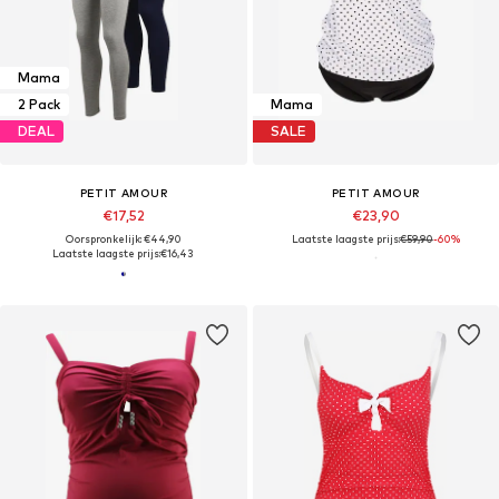
Mama
2 Pack
Mama
DEAL
SALE
PETIT AMOUR
PETIT AMOUR
€17,52
€23,90
Oorspronkelijk: €44,90
Laatste laagste prijs:
€59,90
-60%
Laatste laagste prijs:
€16,43