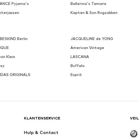
VANCE Pyjama's
Ballerina's Tamaris
nterjassen
Kapten & Son Rugzakken
EBESKIND Berlin
JACQUELINE de YONG
NQUE
American Vintage
vin Klein
LASCANA
psy
Buffalo
IDAS ORIGINALS
Esprit
KLANTENSERVICE
VEI
Hulp & Contact