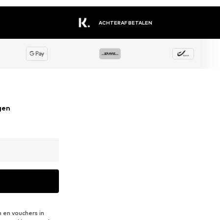
ACHTERAF BETALEN
gen
 en vouchers in