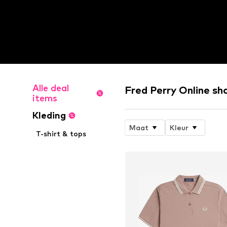
Alle deal
Fred Perry Online sh
items
Kleding
Maat
Kleur
T-shirt & tops