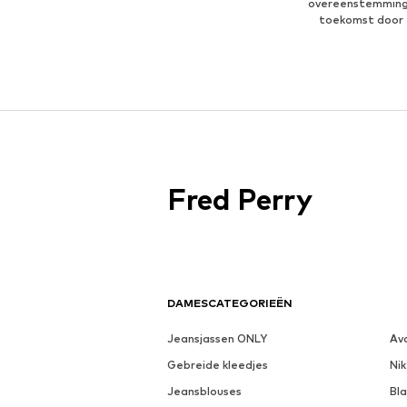
overeenstemmin
toekomst door 
Fred Perry
DAMESCATEGORIEËN
Jeansjassen ONLY
Av
Gebreide kleedjes
Nik
Jeansblouses
Bl