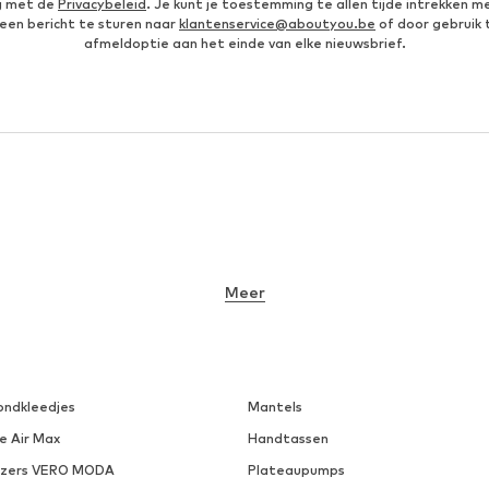
g met de
Privacybeleid
. Je kunt je toestemming te allen tijde intrekken m
een bericht te sturen naar
klantenservice@aboutyou.be
of door gebruik 
afmeldoptie aan het einde van elke nieuwsbrief.
Meer
ondkleedjes
Mantels
e Air Max
Handtassen
azers VERO MODA
Plateaupumps