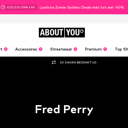
Laatste Zomer Solden: Deals met tot wel -60%
02
D
22
U
35
M
48
S
ABOUT
YOU
rt
Accessoires
Streetwear
Premium
Top 10
30 DAGEN BEDENKTIJD
Fred Perry