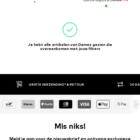
Laatste laagste prijs:
€11,12
-11%
Je hebt alle artikelen van Dames gezien die
overeenkomen met jouw filters
RATIS VERZENDING* & RETOUR
30 DAGEN BEDENKTIJD
Mis niks!
Meld je aan voor de nieuwsbrief en ontvang exclusieve