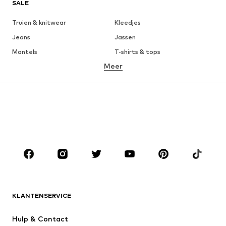
SALE
Truien & knitwear
Kleedjes
Jeans
Jassen
Mantels
T-shirts & tops
Meer
Broeken
Ondergoed
Rokken
Blouses & tunieken
Sweatwear
Blazers
Zwemkleding
Jumpsuits
Grote maten
Zwangerschapskleding
Schoenen
Sport
Accessoires
Premium
KLEDING
KLANTENSERVICE
Nieuw
Trending
Kleedjes
Jeans
Hulp & Contact
T-shirt & tops
Broeken