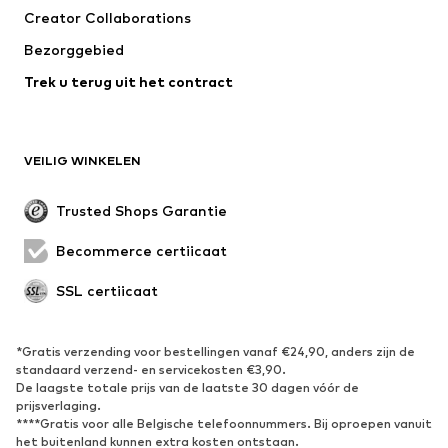
Creator Collaborations
Jassen
Truien & knitwear
Bezorggebied
Ondergoed
Blouses & tunieken
Trek u terug uit het contract
Mantels
Rokken
Zwemkleding
Sweatwear
Blazers
Jumpsuits
VEILIG WINKELEN
Grote maten
Zwangerschapskleding
Evenementen
Exclusief
Trusted Shops Garantie
Upcycling
Becommerce certificaat
SCHOENEN
SSL certificaat
Nieuw
Trending
Sneakers
Enkellaarsjes
*Gratis verzending voor bestellingen vanaf €24,90, anders zijn de
standaard verzend- en servicekosten €3,90.
Pumps & hakken
Laarzen
De laagste totale prijs van de laatste 30 dagen vóór de
Sandalen
Lage schoenen
prijsverlaging.
****Gratis voor alle Belgische telefoonnummers. Bij oproepen vanuit
Sportschoenen
Ballerina's
het buitenland kunnen extra kosten ontstaan.