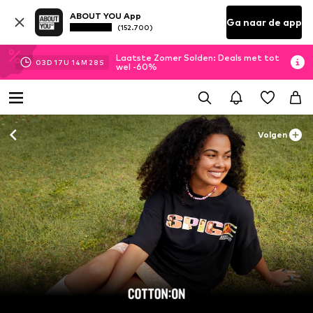
ABOUT YOU App
Ga naar de app
(152.700)
Laatste Zomer Solden: Deals met tot
03
D
17
U
14
M
27
S
wel -60%
Volgen