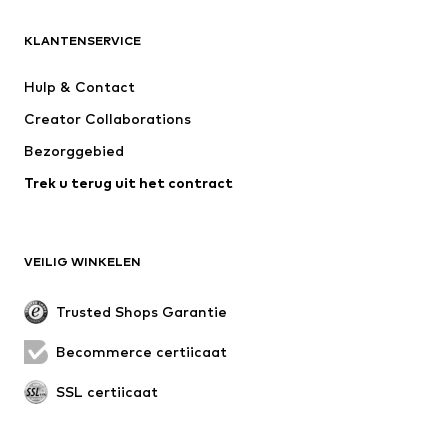
KLEDING
KLANTENSERVICE
Nieuw
Trending
Kleedjes
Jeans
Hulp & Contact
T-shirt & tops
Broeken
Creator Collaborations
Jassen
Truien & knitwear
Bezorggebied
Ondergoed
Blouses & tunieken
Trek u terug uit het contract
Mantels
Rokken
Zwemkleding
Sweatwear
Blazers
Jumpsuits
VEILIG WINKELEN
Grote maten
Zwangerschapskleding
Evenementen
Exclusief
Trusted Shops Garantie
Upcycling
Becommerce certificaat
SCHOENEN
SSL certificaat
Nieuw
Trending
Sneakers
Enkellaarsjes