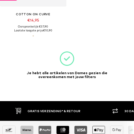
COTTON ON CURVE
€14,95
Oorspronkelijk: €37,90
Laatste laagste prijs:
€10,90
Je hebt alle artikelen van Dames gezien die
overeenkomen met jouw filters
GRATIS VERZENDING* & RETOUR
30 D