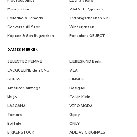
Plateaupumps
LEVI'S Jeans
Maxi rokken
VIVANCE Pyjama's
Ballerina's Tamaris
Trainingschoenen NIKE
Converse All Star
Winterjassen
Kapten & Son Rugzakken
Pantalons OBJECT
DAMES MERKEN
SELECTED FEMME
LIEBESKIND Berlin
JACQUELINE de YONG
VILA
GUESS
CINQUE
American Vintage
Desigual
khujo
Calvin Klein
LASCANA
VERO MODA
Tamaris
Gipsy
Buffalo
ONLY
BIRKENSTOCK
ADIDAS ORIGINALS