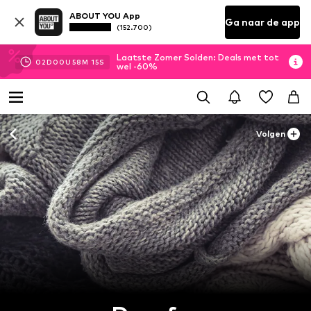
ABOUT YOU App
Ga naar de app
(152.700)
Laatste Zomer Solden: Deals met tot
02
D
00
U
58
M
14
S
wel -60%
Volgen