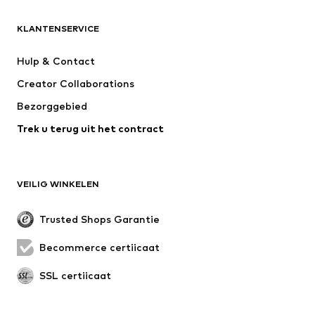
KLEDING
KLANTENSERVICE
Nieuw
Trending
Kleedjes
Jeans
Hulp & Contact
T-shirt & tops
Broeken
Creator Collaborations
Jassen
Truien & knitwear
Bezorggebied
Ondergoed
Blouses & tunieken
Trek u terug uit het contract
Mantels
Rokken
Zwemkleding
Sweatwear
Blazers
Jumpsuits
VEILIG WINKELEN
Grote maten
Zwangerschapskleding
Evenementen
Exclusief
Trusted Shops Garantie
Upcycling
Becommerce certificaat
SCHOENEN
SSL certificaat
Nieuw
Trending
Sneakers
Enkellaarsjes