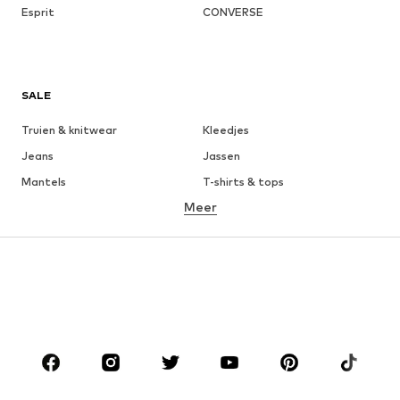
Esprit
CONVERSE
SALE
Truien & knitwear
Kleedjes
Jeans
Jassen
Mantels
T-shirts & tops
Meer
Broeken
Ondergoed
Rokken
Blouses & tunieken
Sweatwear
Blazers
Zwemkleding
Jumpsuits
Grote maten
Zwangerschapskleding
Schoenen
Sport
Accessoires
Premium