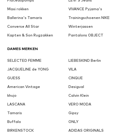
Plateaupumps
LEVI'S Jeans
Maxi rokken
VIVANCE Pyjama's
Ballerina's Tamaris
Trainingschoenen NIKE
Converse All Star
Winterjassen
Kapten & Son Rugzakken
Pantalons OBJECT
DAMES MERKEN
SELECTED FEMME
LIEBESKIND Berlin
JACQUELINE de YONG
VILA
GUESS
CINQUE
American Vintage
Desigual
khujo
Calvin Klein
LASCANA
VERO MODA
Tamaris
Gipsy
Buffalo
ONLY
BIRKENSTOCK
ADIDAS ORIGINALS