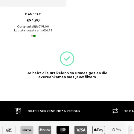
DANEFAE
€94,90
Oorspronkelijk: €199,00
Laatste laagste prijs:
€66,43
Je hebt alle artikelen van Dames gezien die
overeenkomen met jouw filters
GRATIS VERZENDING* & RETOUR
30 D