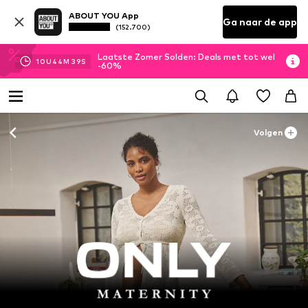
ABOUT YOU App
Ga naar de app
(152.700)
Laatste Zomer Solden: Deals met tot wel
10
U
44
M
38
S
-60%
Volgen