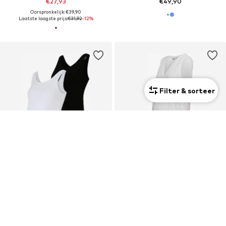
€27,93
€49,90
Oorspronkelijk: €39,90
Laatste laagste prijs:
€31,92
-12%
Filter & sorteer
Mama
2 Pack
Mama
DEAL
DEAL
ONLY MATERNITY
ONLY MATERNITY
€24,21
€27,93
Oorspronkelijk: €29,90
Oorspronkelijk: €39,90