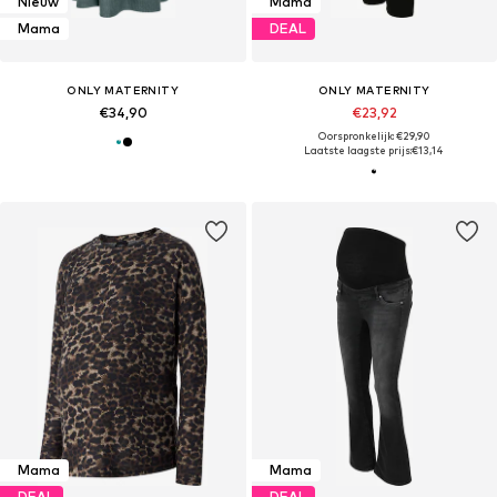
Nieuw
Mama
Mama
DEAL
ONLY MATERNITY
ONLY MATERNITY
€34,90
€23,92
Oorspronkelijk: €29,90
Laatste laagste prijs:
€13,14
Mama
Mama
DEAL
DEAL