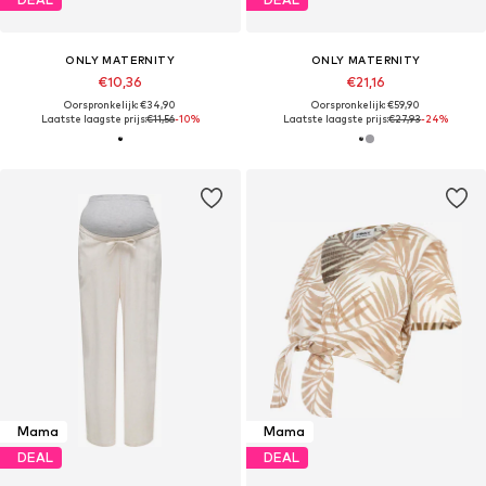
ONLY MATERNITY
ONLY MATERNITY
€10,36
€21,16
Oorspronkelijk: €34,90
Oorspronkelijk: €59,90
Laatste laagste prijs:
€11,56
-10%
Laatste laagste prijs:
€27,93
-24%
Mama
Mama
DEAL
DEAL