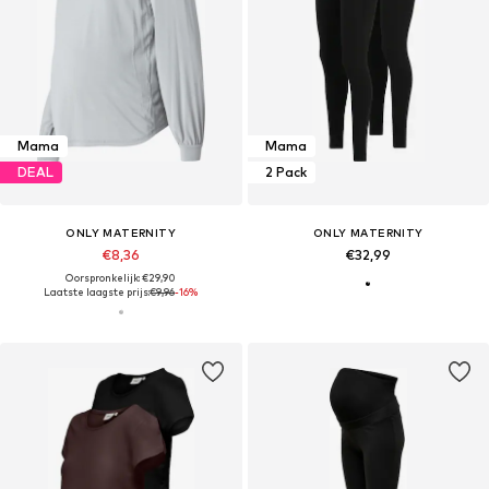
Mama
Mama
DEAL
2 Pack
ONLY MATERNITY
ONLY MATERNITY
€8,36
€32,99
Oorspronkelijk: €29,90
Laatste laagste prijs:
€9,96
-16%