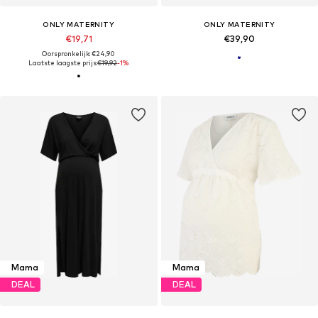
ONLY MATERNITY
ONLY MATERNITY
€19,71
€39,90
Oorspronkelijk: €24,90
Laatste laagste prijs:
€19,92
-1%
Mama
Mama
DEAL
DEAL