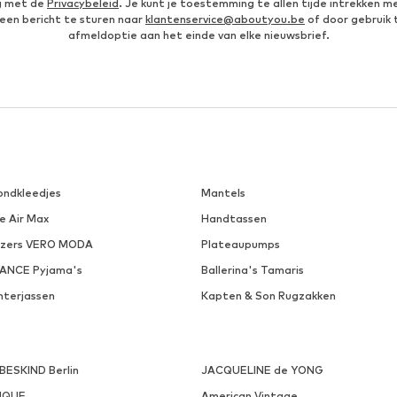
g met de
Privacybeleid
. Je kunt je toestemming te allen tijde intrekken m
een bericht te sturen naar
klantenservice@aboutyou.be
of door gebruik 
afmeldoptie aan het einde van elke nieuwsbrief.
ondkleedjes
Mantels
e Air Max
Handtassen
azers VERO MODA
Plateaupumps
VANCE Pyjama's
Ballerina's Tamaris
nterjassen
Kapten & Son Rugzakken
EBESKIND Berlin
JACQUELINE de YONG
NQUE
American Vintage