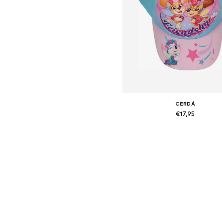
CERDÁ
€17,95
Beschikbare maten: 54-64
In winkelmandje