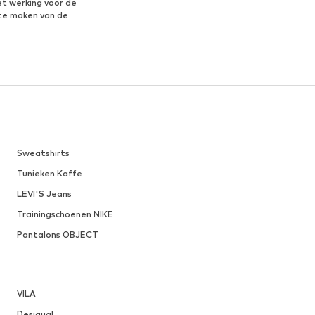
et werking voor de
te maken van de
Sweatshirts
Tunieken Kaffe
LEVI'S Jeans
Trainingschoenen NIKE
Pantalons OBJECT
VILA
Desigual