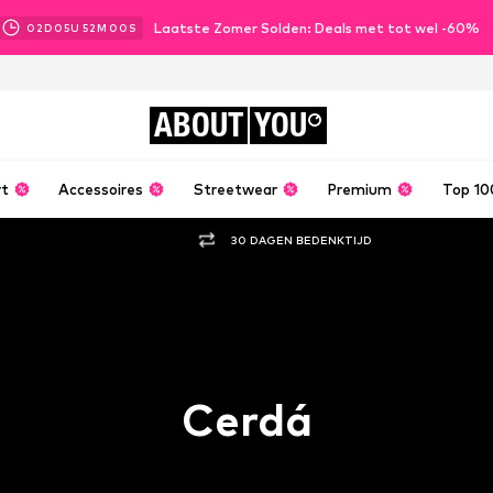
Laatste Zomer Solden: Deals met tot wel -60%
02
D
05
U
51
M
59
S
ABOUT
YOU
rt
Accessoires
Streetwear
Premium
Top 10
30 DAGEN BEDENKTIJD
Cerdá