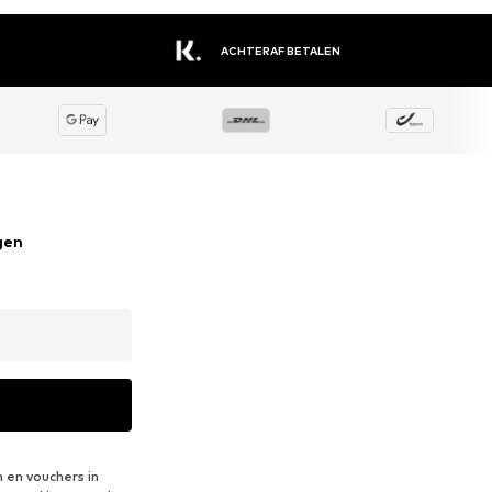
ACHTERAF BETALEN
gen
 en vouchers in