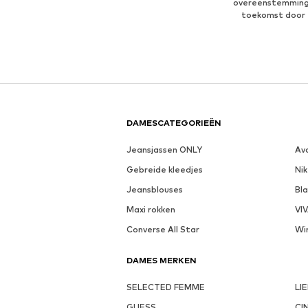
overeenstemmin
toekomst door 
DAMESCATEGORIEËN
Jeansjassen ONLY
Av
Gebreide kleedjes
Nik
Jeansblouses
Bl
Maxi rokken
VI
Converse All Star
Wi
DAMES MERKEN
SELECTED FEMME
LI
GUESS
CI