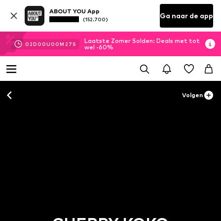
ABOUT YOU App
Ga naar de app
(152.700)
Laatste Zomer Solden: Deals met tot
02
D
00
U
00
M
25
S
wel -60%
Volgen