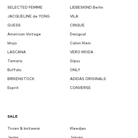
SELECTED FEMME
LIEBESKIND Berlin
JACQUELINE de YONG
VILA
GUESS
CINQUE
American Vintage
Desigual
khujo
Calvin Klein
LASCANA
VERO MODA
Tamaris
Gipsy
Buffalo
ONLY
BIRKENSTOCK
ADIDAS ORIGINALS
Esprit
CONVERSE
SALE
Truien & knitwear
Kleedjes
Jeans
Jassen