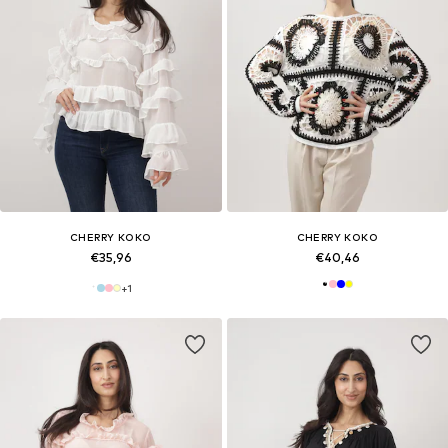
CHERRY KOKO
CHERRY KOKO
€35,96
€40,46
+
1