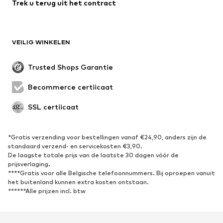
Trek u terug uit het contract
Mantels
Rokken
Zwemkleding
Sweatwear
Blazers
Jumpsuits
VEILIG WINKELEN
Grote maten
Zwangerschapskleding
Evenementen
Exclusief
Trusted Shops Garantie
Upcycling
Becommerce certificaat
SCHOENEN
SSL certificaat
Nieuw
Trending
Sneakers
Enkellaarsjes
*Gratis verzending voor bestellingen vanaf €24,90, anders zijn de
standaard verzend- en servicekosten €3,90.
Pumps & hakken
Laarzen
De laagste totale prijs van de laatste 30 dagen vóór de
Sandalen
Lage schoenen
prijsverlaging.
****Gratis voor alle Belgische telefoonnummers. Bij oproepen vanuit
Sportschoenen
Ballerina's
het buitenland kunnen extra kosten ontstaan.
******Alle prijzen incl. btw
Muiltjes
Pantoffels
Waterschoenen
Exclusief