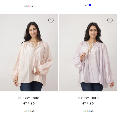
+
1
CHERRY KOKO
CHERRY KOKO
€44,96
€44,96
+
3
+
3