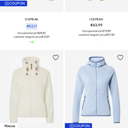
COUPON
ICEPEAK
ICEPEAK
€63,99
€52,11
Oorspronkelijk: €79,99
Oorspronkelijk: €69,90
Laatste laagste prijs:
€57,59
Laatste laagste prijs:
€35,91
Nieuw
COUPON