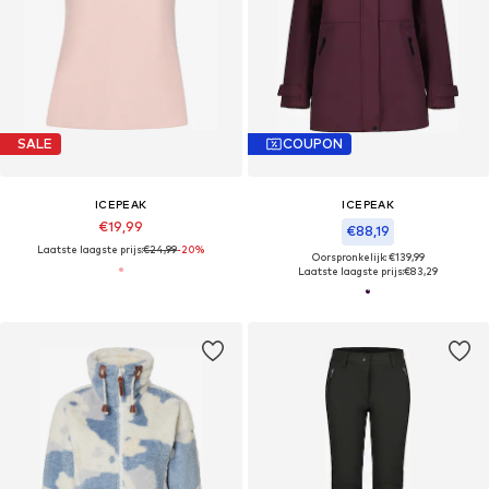
SALE
COUPON
ICEPEAK
ICEPEAK
€19,99
€88,19
Laatste laagste prijs:
€24,99
-20%
Oorspronkelijk: €139,99
Laatste laagste prijs:
€83,29