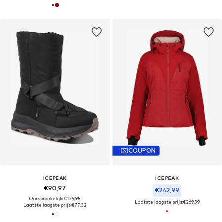
COUPON
ICEPEAK
ICEPEAK
€90,97
€242,99
Oorspronkelijk: €129,95
Laatste laagste prijs:
€269,99
Laatste laagste prijs:
€77,32