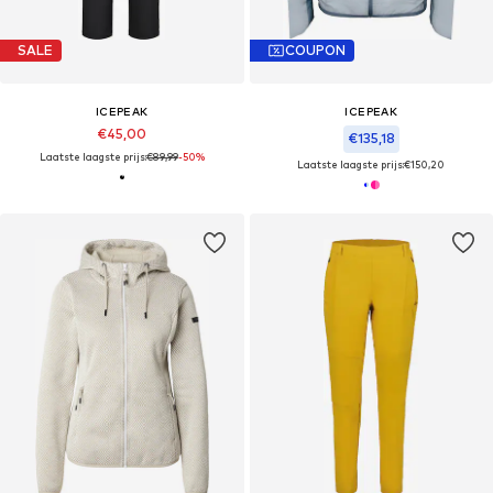
SALE
COUPON
ICEPEAK
ICEPEAK
€45,00
€135,18
Laatste laagste prijs:
€89,99
-50%
Laatste laagste prijs:
€150,20