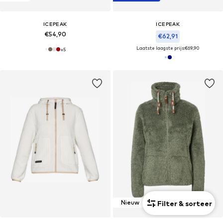
ICEPEAK
ICEPEAK
€54,90
€62,91
Laatste laagste prijs:
€69,90
+
5
Nieuw
Filter & sorteer