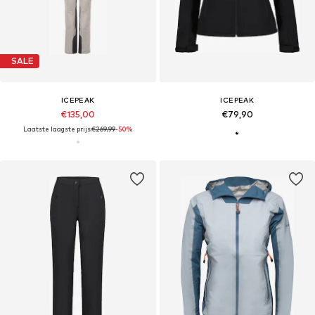
SALE
ICEPEAK
ICEPEAK
€135,00
€79,90
Laatste laagste prijs:
€269,99
-50%