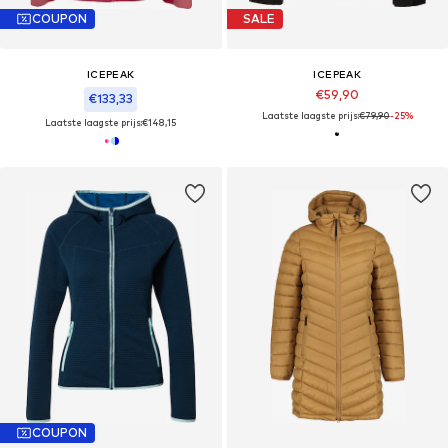
COUPON
SALE
ICEPEAK
ICEPEAK
€59,90
€133,33
Laatste laagste prijs:
€79,90
-25%
Laatste laagste prijs:
€148,15
COUPON