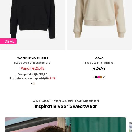
DEAL
ALPHA INDUSTRIES
JJXX
Sweatvest 'Essentials'
Sweatshirt 'Abbie'
Vanaf €26,45
€24,99
Oorspronkelijk: €52,90
+
2
Laatste laagste prijs:
€44,97
-41%
ONTDEK TRENDS EN TOPMERKEN
Inspiratie voor Sweatwear