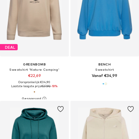
DEAL
GREENBOMB
BENCH
Sweatshirt 'Nature Camping'
Sweatshirt
€22,69
Vanaf €34,99
Oorspronkelijk: €34,90
Laatste laagste prijs:
€27,92
-18%