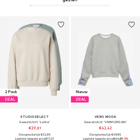
2 Pack
Nieuw
DEAL
DEAL
STUDIOSELECT
VERO MODA
Sweatshirt 'Lotta'
Sweatshirt 'VMMORGAN'
€29,61
€42,42
Oorspronkelijk: €32,90
Oorspronkelijk: €49,90
Laatste laagste prijs:
€17,01
Laatste laagste prijs:
€44,91
-5%