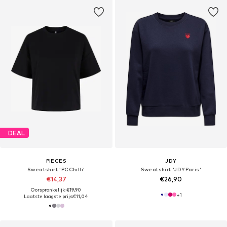
DEAL
PIECES
JDY
Sweatshirt 'PCChilli'
Sweatshirt 'JDYParis'
€14,37
€26,90
Oorspronkelijk: €19,90
+
1
Laatste laagste prijs:
€11,04