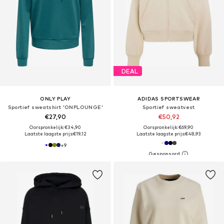
DEAL
ONLY PLAY
ADIDAS SPORTSWEAR
Sportief sweatshirt 'ONPLOUNGE'
Sportief sweatvest
€27,90
€50,92
Oorspronkelijk: €34,90
Oorspronkelijk: €69,90
Laatste laagste prijs:
€19,12
Laatste laagste prijs:
€48,93
+
9