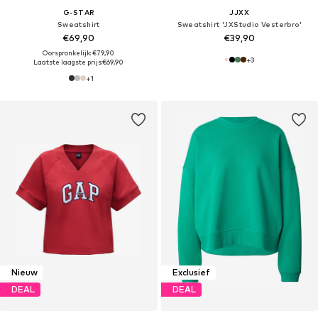
G-STAR
JJXX
Sweatshirt
Sweatshirt 'JXStudio Vesterbro'
€69,90
€39,90
Oorspronkelijk: €79,90
+
3
Laatste laagste prijs:
€69,90
+
1
Nieuw
Exclusief
DEAL
DEAL