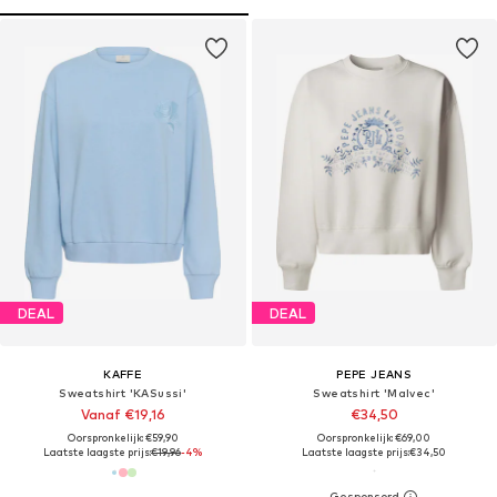
DEAL
DEAL
KAFFE
PEPE JEANS
Sweatshirt 'KASussi'
Sweatshirt 'Malvec'
Vanaf €19,16
€34,50
Oorspronkelijk: €59,90
Oorspronkelijk: €69,00
Laatste laagste prijs:
€19,96
-4%
Laatste laagste prijs:
€34,50