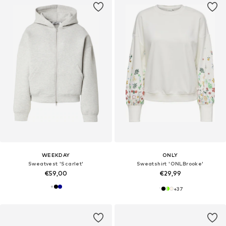
WEEKDAY
ONLY
Sweatvest 'Scarlet'
Sweatshirt 'ONLBrooke'
€59,00
€29,99
+
37