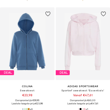
DEAL
DEAL
COLINA
ADIDAS SPORTSWEAR
Sweatvest
Sportief sweatvest 'Essentials'
€23,98
Vanaf €47,61
Oorspronkelijk: €59,95
Oorspronkelijk: €60,00
Laatste laagste prijs:
€23,98
Laatste laagste prijs:
€47,61
+
3
+
1