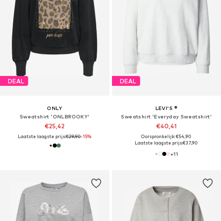
DEAL
DEAL
ONLY
LEVI'S ®
Sweatshirt 'ONLBROOKY'
Sweatshirt 'Everyday Sweatshirt'
€25,42
€40,41
Laatste laagste prijs:
€29,90
-15%
Oorspronkelijk: €54,90
Laatste laagste prijs:
€37,90
+
11