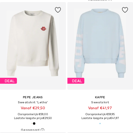
DEAL
DEAL
PEPE JEANS
KAFFE
Sweatshirt 'Letha'
Sweatshirt
Vanaf €29,50
Vanaf €41,97
Oorspronkelijk: €59,00
Oorspronkelijk: €59,95
Laatste laagste prijs:
€29,50
Laatste laagste prijs:
€41,97