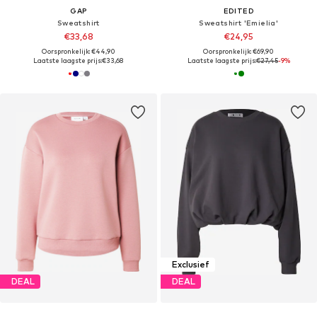
GAP
EDITED
Sweatshirt
Sweatshirt 'Emielia'
€33,68
€24,95
Oorspronkelijk: €44,90
Oorspronkelijk: €69,90
Laatste laagste prijs:
€33,68
Laatste laagste prijs:
€27,45
-9%
Exclusief
DEAL
DEAL