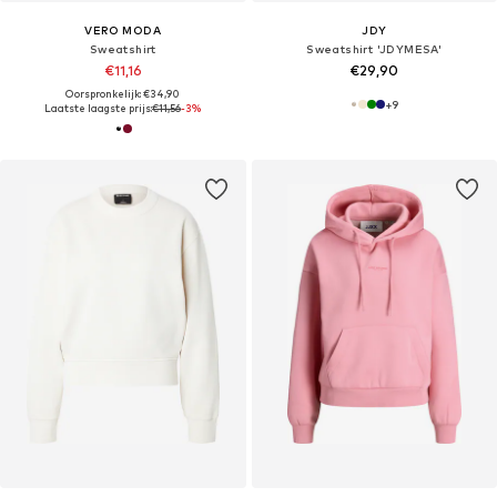
VERO MODA
JDY
Sweatshirt
Sweatshirt 'JDYMESA'
€11,16
€29,90
Oorspronkelijk: €34,90
+
9
Laatste laagste prijs:
€11,56
-3%