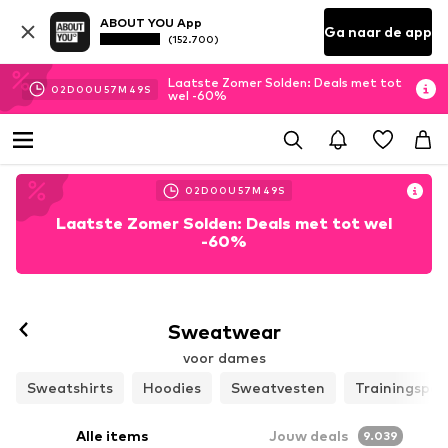
ABOUT YOU App
Ga naar de app
(152.700)
Laatste Zomer Solden: Deals met tot
02
D
00
U
57
M
47
S
wel -60%
02
D
00
U
57
M
47
S
Laatste Zomer Solden: Deals met tot wel
-60%
Sweatwear
voor dames
Sweatshirts
Hoodies
Sweatvesten
Trainingspak
Alle items
Jouw deals
9.039