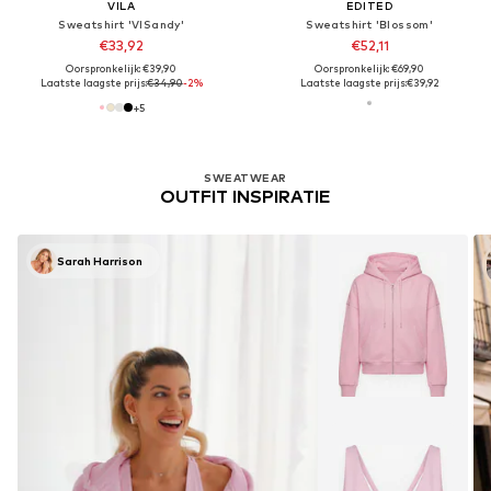
VILA
EDITED
Sweatshirt 'VISandy'
Sweatshirt 'Blossom'
€33,92
€52,11
Oorspronkelijk: €39,90
Oorspronkelijk: €69,90
Laatste laagste prijs:
€34,90
-2%
Laatste laagste prijs:
€39,92
+
5
SWEATWEAR
OUTFIT INSPIRATIE
Sarah Harrison