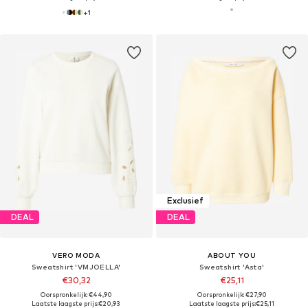
+
1
Exclusief
DEAL
DEAL
VERO MODA
ABOUT YOU
Sweatshirt 'VMJOELLA'
Sweatshirt 'Asta'
€30,32
€25,11
Oorspronkelijk: €44,90
Oorspronkelijk: €27,90
Laatste laagste prijs:
€20,93
Laatste laagste prijs:
€25,11