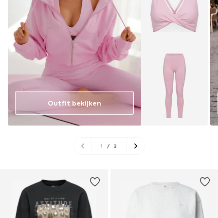
Outfit bekijken
1
/
3