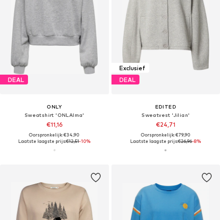
Exclusief
DEAL
DEAL
ONLY
EDITED
Sweatshirt 'ONLAlma'
Sweatvest 'Jilian'
€11,16
€24,71
Oorspronkelijk: €34,90
Oorspronkelijk: €79,90
Laatste laagste prijs:
€12,51
-10%
Laatste laagste prijs:
€26,96
-8%