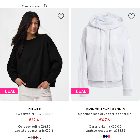
DEAL
DEAL
PIECES
ADIDAS SPORTSWEAR
Sweatshirt 'PCCHILLI'
Sportief sweatvest 'Essentials'
€22,41
€47,61
Oorspronkelijk: €24,90
Oorspronkelijk: €60,00
Laatste laagste prijs:
€22,41
Laatste laagste prijs:
€33,92
+
3