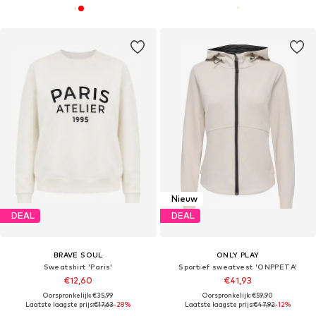
Nieuw
DEAL
DEAL
BRAVE SOUL
ONLY PLAY
Sweatshirt 'Paris'
Sportief sweatvest 'ONPPETA'
€12,60
€41,93
Oorspronkelijk: €35,99
Oorspronkelijk: €59,90
Laatste laagste prijs:
€17,63
-28%
Laatste laagste prijs:
€47,92
-12%