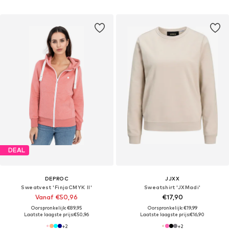
DEAL
DEPROC
JJXX
Sweatvest 'FinjaCMYK II'
Sweatshirt 'JXMadi'
Vanaf €50,96
€17,90
Oorspronkelijk: €89,95
Oorspronkelijk: €19,99
Laatste laagste prijs:
€50,96
Laatste laagste prijs:
€16,90
+
2
+
2