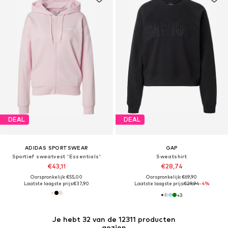
DEAL
DEAL
ADIDAS SPORTSWEAR
GAP
Sportief sweatvest 'Essentials'
Sweatshirt
€43,11
€28,74
Oorspronkelijk: €55,00
Oorspronkelijk: €69,90
Laatste laagste prijs:
€37,90
Laatste laagste prijs:
€29,94
-4%
+
3
Je hebt 32 van de 12311 producten
gezien