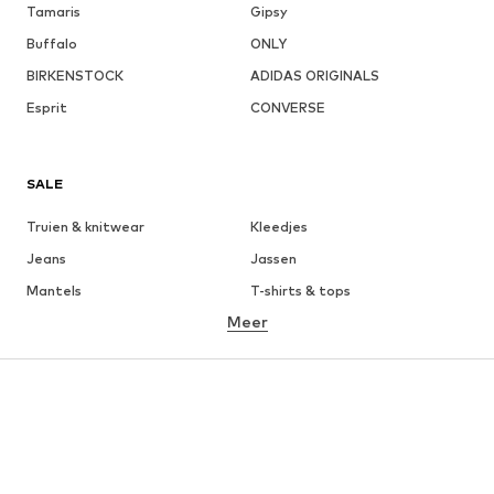
Tamaris
Gipsy
Buffalo
ONLY
BIRKENSTOCK
ADIDAS ORIGINALS
Esprit
CONVERSE
SALE
Truien & knitwear
Kleedjes
Jeans
Jassen
Mantels
T-shirts & tops
Meer
Broeken
Ondergoed
Rokken
Blouses & tunieken
Sweatwear
Blazers
Zwemkleding
Jumpsuits
Grote maten
Zwangerschapskleding
Schoenen
Sport