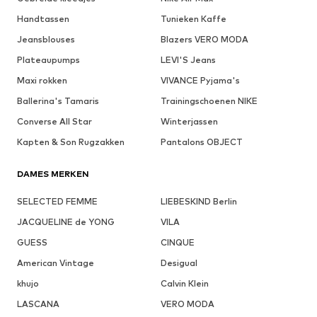
Handtassen
Tunieken Kaffe
Jeansblouses
Blazers VERO MODA
Plateaupumps
LEVI'S Jeans
Maxi rokken
VIVANCE Pyjama's
Ballerina's Tamaris
Trainingschoenen NIKE
Converse All Star
Winterjassen
Kapten & Son Rugzakken
Pantalons OBJECT
DAMES MERKEN
SELECTED FEMME
LIEBESKIND Berlin
JACQUELINE de YONG
VILA
GUESS
CINQUE
American Vintage
Desigual
khujo
Calvin Klein
LASCANA
VERO MODA