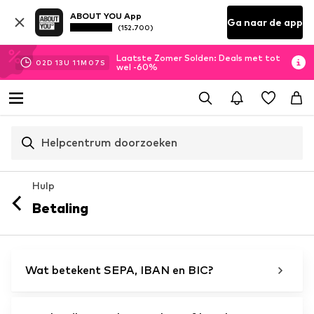
ABOUT YOU App
Ga naar de app
(152.700)
Laatste Zomer Solden: Deals met tot
02
D
13
U
11
M
07
S
wel -60%
Helpcentrum doorzoeken
Hulp
Betaling
Wat betekent SEPA, IBAN en BIC?