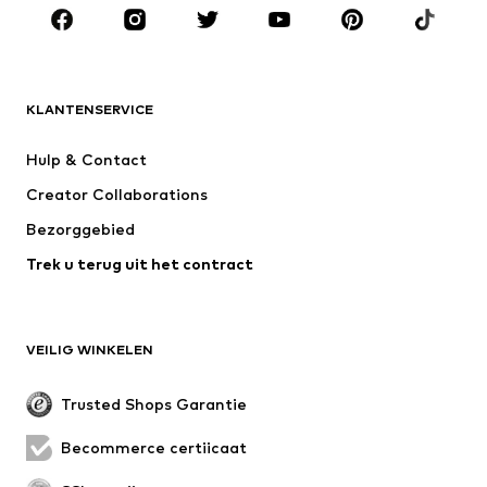
Accessoires
Premium
KLEDING
KLANTENSERVICE
Nieuw
Trending
Kleedjes
Jeans
Hulp & Contact
T-shirt & tops
Broeken
Creator Collaborations
Jassen
Truien & knitwear
Bezorggebied
Ondergoed
Blouses & tunieken
Trek u terug uit het contract
Mantels
Rokken
Zwemkleding
Sweatwear
Blazers
Jumpsuits
VEILIG WINKELEN
Grote maten
Zwangerschapskleding
Evenementen
Exclusief
Trusted Shops Garantie
Upcycling
Becommerce certificaat
SCHOENEN