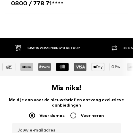
0800 / 778 71****
GRATIS VERZENDING* & RETOUR
30 D
Mis niks!
Meld je aan voor de nieuwsbrief en ontvang exclusieve
aanbiedingen
Voor dames
Voor heren
Jouw e-mailadres