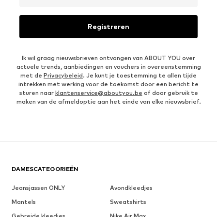
Registreren
Ik wil graag nieuwsbrieven ontvangen van ABOUT YOU over
actuele trends, aanbiedingen en vouchers in overeenstemming
met de
Privacybeleid
. Je kunt je toestemming te allen tijde
intrekken met werking voor de toekomst door een bericht te
sturen naar
klantenservice@aboutyou.be
of door gebruik te
maken van de afmeldoptie aan het einde van elke nieuwsbrief.
DAMESCATEGORIEËN
Jeansjassen ONLY
Avondkleedjes
Mantels
Sweatshirts
Gebreide kleedjes
Nike Air Max